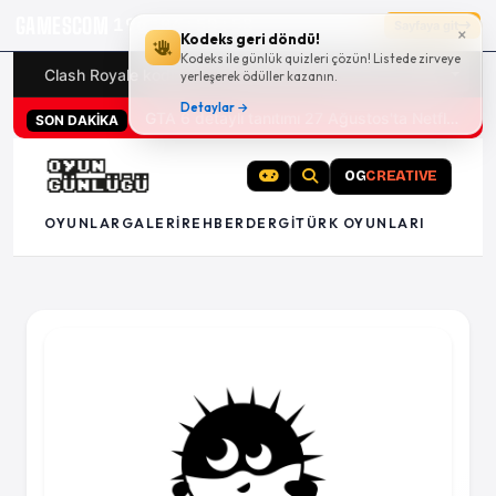
GAMESCOM
19g 04:50:58
Sayfaya git
×
Kodeks geri döndü!
Kodeks ile günlük quizleri çözün! Listede zirveye
Clash Royale kodları
Türk oyunları (PC ve konsollar) - 20
yerleşerek ödüller kazanın.
Detaylar →
GTA 6 detaylı tanıtımı 27 Ağustos'ta Netflix'te
SON DAKİKA
OG
CREATIVE
OYUNLAR
GALERI
REHBER
DERGI
TÜRK OYUNLARI