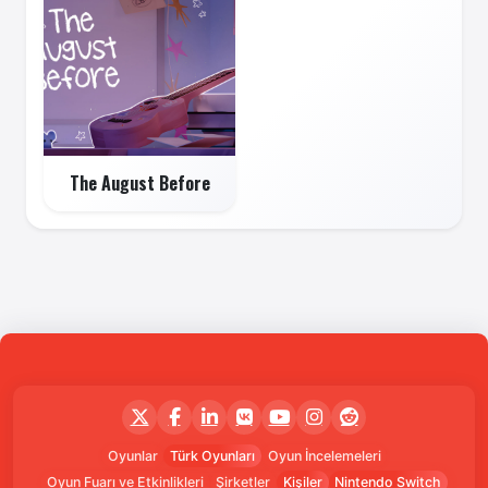
The August Before
Oyunlar
Türk Oyunları
Oyun İncelemeleri
Oyun Fuarı ve Etkinlikleri
Şirketler
Kişiler
Nintendo Switch