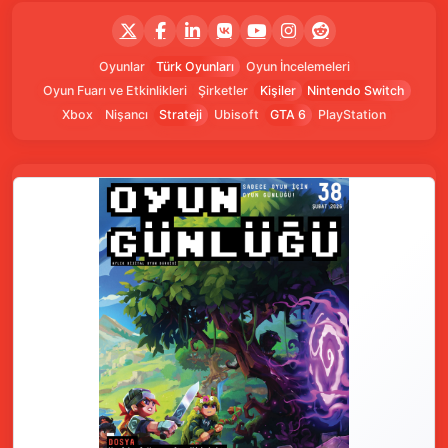
Oyunlar
Türk Oyunları
Oyun İncelemeleri
Oyun Fuarı ve Etkinlikleri
Şirketler
Kişiler
Nintendo Switch
Xbox
Nişancı
Strateji
Ubisoft
GTA 6
PlayStation