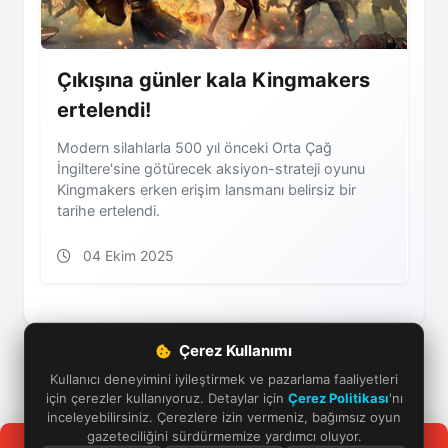
Çıkışına günler kala Kingmakers
ertelendi!
Modern silahlarla 500 yıl önceki Orta Çağ
İngiltere'sine götürecek aksiyon-strateji oyunu
Kingmakers erken erişim lansmanı belirsiz bir
tarihe ertelendi.
04 Ekim 2025
Çerez Kullanımı
Kullanıcı deneyimini iyileştirmek ve pazarlama faaliyetleri
için çerezler kullanıyoruz. Detaylar için
Çerez Politikası
'nı
inceleyebilirsiniz. Çerezlere izin vermeniz, bağımsız oyun
gazeteciliğini sürdürmemize yardımcı oluyor.