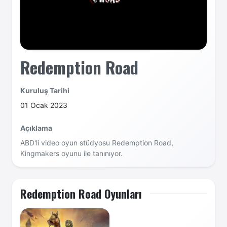
Redemption Road
Kuruluş Tarihi
01 Ocak 2023
Açıklama
ABD'li video oyun stüdyosu Redemption Road,
Kingmakers oyunu ile tanınıyor.
Redemption Road Oyunları