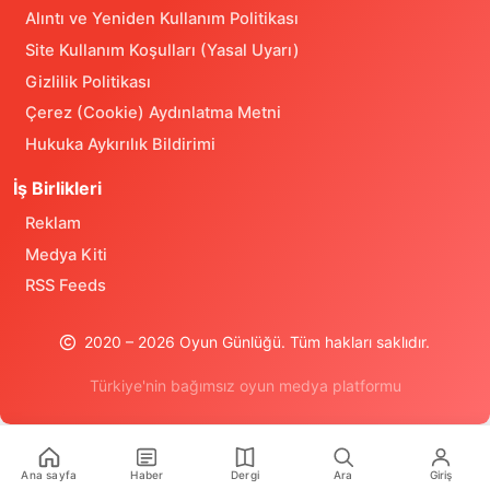
Alıntı ve Yeniden Kullanım Politikası
Site Kullanım Koşulları (Yasal Uyarı)
Gizlilik Politikası
Çerez (Cookie) Aydınlatma Metni
Hukuka Aykırılık Bildirimi
İş Birlikleri
Reklam
Medya Kiti
RSS Feeds
2020 – 2026 Oyun Günlüğü. Tüm hakları saklıdır.
Türkiye'nin bağımsız oyun medya platformu
Türkiye'nin oyun medya platformu Oyun Günlüğü ile son dakik
Oyun Günlüğü Hakkında
Ana sayfa
Haber
Dergi
Ara
Giriş