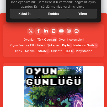
inceleyebilirsiniz. Çerezlere izin vermeniz, bağımsız oyun
gazeteciliğini sürdürmemize yardımcı oluyor.
Kabul Et
Reddet
Yönet
Oyunlar
Türk Oyunları
Oyun İncelemeleri
Oyun Fuarı ve Etkinlikleri
Şirketler
Kişiler
Nintendo Switch
Xbox
Nişancı
Strateji
Ubisoft
GTA 6
PlayStation