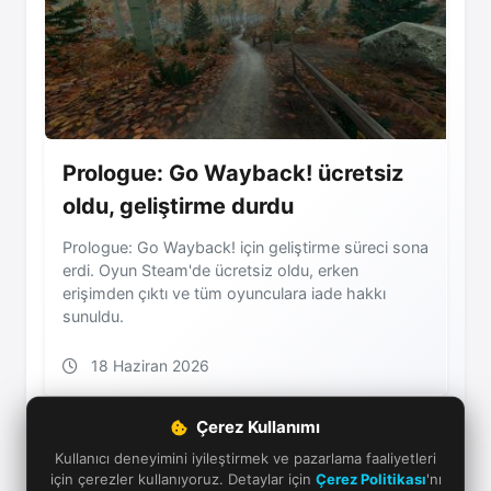
Prologue: Go Wayback! ücretsiz
oldu, geliştirme durdu
Prologue: Go Wayback! için geliştirme süreci sona
erdi. Oyun Steam'de ücretsiz oldu, erken
erişimden çıktı ve tüm oyunculara iade hakkı
sunuldu.
18 Haziran 2026
Çerez Kullanımı
Kullanıcı deneyimini iyileştirmek ve pazarlama faaliyetleri
için çerezler kullanıyoruz. Detaylar için
Çerez Politikası
'nı