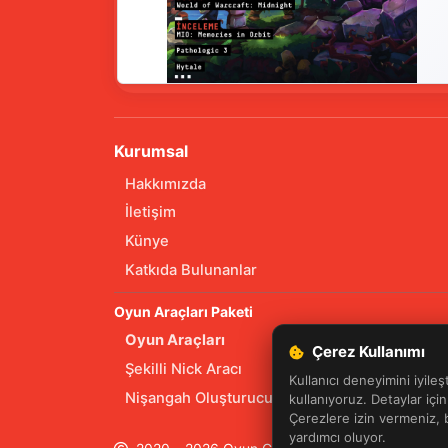
Kurumsal
Hakkımızda
İletişim
Künye
Katkıda Bulunanlar
Oyun Araçları Paketi
Oyun Araçları
Çerez Kullanımı
Şekilli Nick Aracı
Kullanıcı deneyimini iyileş
Nişangah Oluşturucu
kullanıyoruz. Detaylar içi
Çerezlere izin vermeniz,
yardımcı oluyor.