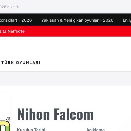
26'a kaldı
konsollar) - 2026
Yaklaşan & Yeni çıkan oyunlar – 2026
En i
'ta Netflix'te
I
TÜRK OYUNLARI
Nihon Falcom
Kuruluş Tarihi
Açıklama