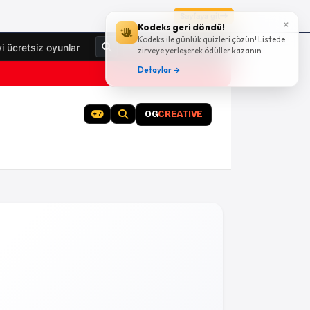
Sayfaya git
×
Kodeks geri döndü!
Kodeks ile günlük quizleri çözün! Listede
Giriş Yap
yi ücretsiz oyunlar
zirveye yerleşerek ödüller kazanın.
Detaylar →
OG
CREATIVE