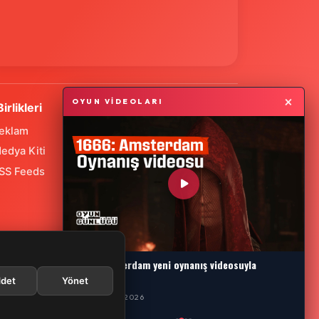
×
OYUN VİDEOLARI
Birlikleri
eklam
edya Kiti
SS Feeds
1666: Amsterdam yeni oynanış videosuyla
karşımızda
det
Yönet
29 TEMMUZ 2026