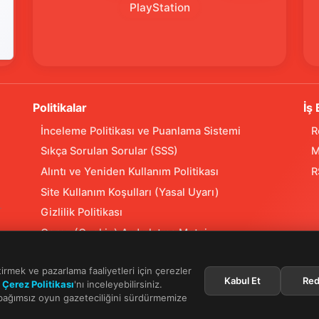
PlayStation
Politikalar
İş 
İnceleme Politikası ve Puanlama Sistemi
R
Sıkça Sorulan Sorular (SSS)
M
Alıntı ve Yeniden Kullanım Politikası
R
Site Kullanım Koşulları (Yasal Uyarı)
Gizlilik Politikası
Çerez (Cookie) Aydınlatma Metni
Hukuka Aykırılık Bildirimi
tirmek ve pazarlama faaliyetleri için çerezler
Kabul Et
Red
n
Çerez Politikası
'nı inceleyebilirsiniz.
 bağımsız oyun gazeteciliğini sürdürmemize