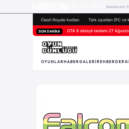
GAMESCOM
18g 23:48:02
Gamescom 20
Clash Royale kodları
Türk oyunları (PC ve 
GTA 6 detaylı tanıtımı 27 Ağustos
SON DAKİKA
OYUNLAR
HABER
GALERI
REHBER
DERG