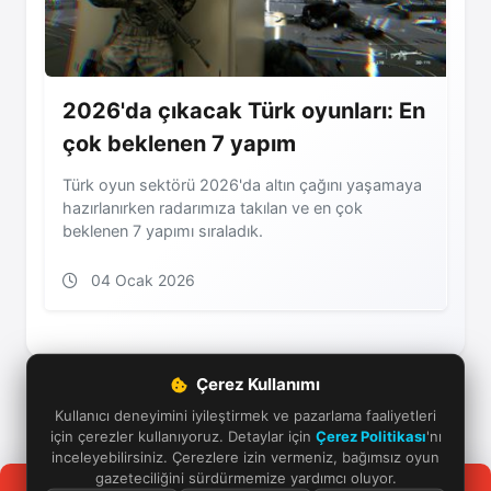
2026'da çıkacak Türk oyunları: En
çok beklenen 7 yapım
Türk oyun sektörü 2026'da altın çağını yaşamaya
hazırlanırken radarımıza takılan ve en çok
beklenen 7 yapımı sıraladık.
04 Ocak 2026
Çerez Kullanımı
Kullanıcı deneyimini iyileştirmek ve pazarlama faaliyetleri
için çerezler kullanıyoruz. Detaylar için
Çerez Politikası
'nı
inceleyebilirsiniz. Çerezlere izin vermeniz, bağımsız oyun
gazeteciliğini sürdürmemize yardımcı oluyor.