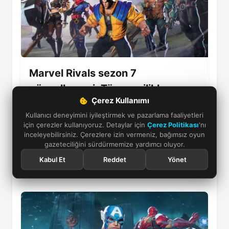
Marvel Rivals sezon 7
güncellemesi: Tüm yenilikler
Çerez Kullanımı
Marvel Rivals sezon 7 güncellemesi, White Fox
Kullanıcı deneyimini iyileştirmek ve pazarlama faaliyetleri
karakteri, Lower Manhattan haritası, albüm
için çerezler kullanıyoruz. Detaylar için
Çerez Politikası
'nı
sistemi ve yeni ödüllerle oyunculara geniş içerik
inceleyebilirsiniz. Çerezlere izin vermeniz, bağımsız oyun
sunuyor.
gazeteciliğini sürdürmemize yardımcı oluyor.
Kabul Et
Reddet
Yönet
18 Mart 2026