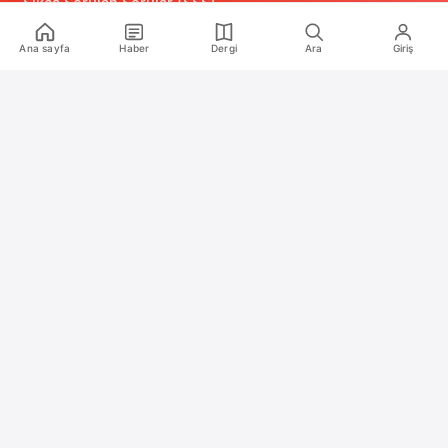
Sıkça Sorulan Sorular (SSS)
Alıntı ve Yeniden Kullanım Politikası
Ana sayfa
Haber
Dergi
Ara
Giriş
Site Kullanım Koşulları (Yasal Uyarı)
Gizlilik Politikası
Çerez (Cookie) Aydınlatma Metni
Hukuka Aykırılık Bildirimi
İş Birlikleri
Reklam
Medya Kiti
RSS Feeds
2020 – 2026 Oyun Günlüğü. Tüm hakları saklıdır.
Türkiye'nin bağımsız oyun medya platformu
Türkiye'nin oyun medya platformu Oyun Günlüğü ile son dakik