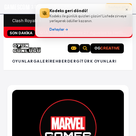
GAMESCOM
18g 15:04:48
Sayfaya git
×
Kodeks geri döndü!
Kodeks ile günlük quizleri çözün! Listede zirveye
Clash Royale kodları
Türk oyunları (PC ve konsollar) - 20
yerleşerek ödüller kazanın.
Detaylar →
San Diego Comic-Con 2026 tüm oyun duyuruları
SON DAKİKA
OG
CREATIVE
OYUNLAR
GALERI
REHBER
DERGI
TÜRK OYUNLARI