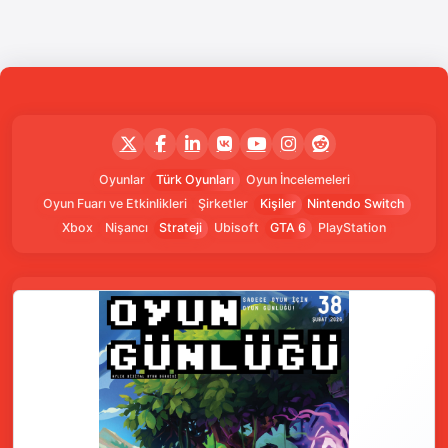
Oyunlar
Türk Oyunları
Oyun İncelemeleri
Oyun Fuarı ve Etkinlikleri
Şirketler
Kişiler
Nintendo Switch
Xbox
Nişancı
Strateji
Ubisoft
GTA 6
PlayStation