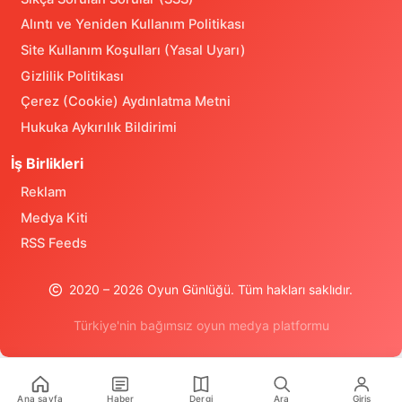
Alıntı ve Yeniden Kullanım Politikası
Site Kullanım Koşulları (Yasal Uyarı)
Gizlilik Politikası
Çerez (Cookie) Aydınlatma Metni
Hukuka Aykırılık Bildirimi
İş Birlikleri
Reklam
Medya Kiti
RSS Feeds
2020 – 2026 Oyun Günlüğü. Tüm hakları saklıdır.
Türkiye'nin bağımsız oyun medya platformu
Türkiye'nin oyun medya platformu Oyun Günlüğü ile son dakik
Ana sayfa
Haber
Dergi
Ara
Giriş