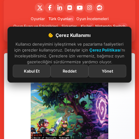
Oyunlar
Türk Oyunları
Oyun İncelemeleri
Oyun Fuarı ve Etkinlikleri
Şirketler
Kişiler
Nintendo Switch
Xbox
Nişancı
Strateji
Ubisoft
GTA 6
PlayStation
Çerez Kullanımı
Kullanıcı deneyimini iyileştirmek ve pazarlama faaliyetleri
için çerezler kullanıyoruz. Detaylar için
Çerez Politikası
'nı
inceleyebilirsiniz. Çerezlere izin vermeniz, bağımsız oyun
gazeteciliğini sürdürmemize yardımcı oluyor.
Kabul Et
Reddet
Yönet