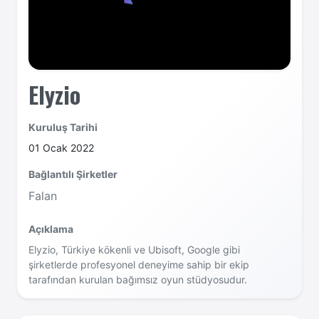
Elyzio
Kuruluş Tarihi
01 Ocak 2022
Bağlantılı Şirketler
Falan
Açıklama
Elyzio, Türkiye kökenli ve Ubisoft, Google gibi
şirketlerde profesyonel deneyime sahip bir ekip
tarafından kurulan bağımsız oyun stüdyosudur.