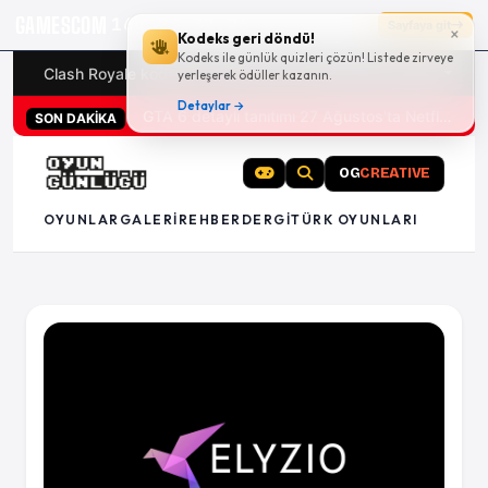
GAMESCOM
16g 23:32:26
Sayfaya git
×
Kodeks geri döndü!
Kodeks ile günlük quizleri çözün! Listede zirveye
Clash Royale kodları
Türk oyunları (PC ve konsollar) - 20
yerleşerek ödüller kazanın.
Detaylar →
GTA 6 detaylı tanıtımı 27 Ağustos'ta Netflix'te
SON DAKİKA
OG
CREATIVE
OYUNLAR
GALERI
REHBER
DERGI
TÜRK OYUNLARI