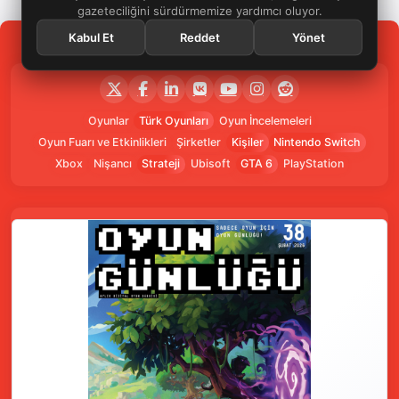
gazeteciliğini sürdürmemize yardımcı oluyor.
Kabul Et
Reddet
Yönet
Oyunlar
Türk Oyunları
Oyun İncelemeleri
Oyun Fuarı ve Etkinlikleri
Şirketler
Kişiler
Nintendo Switch
Xbox
Nişancı
Strateji
Ubisoft
GTA 6
PlayStation