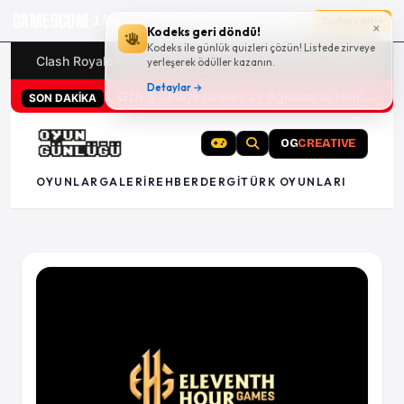
GAMESCOM
18g 05:59:46
Sayfaya git
×
Kodeks geri döndü!
Kodeks ile günlük quizleri çözün! Listede zirveye
Clash Royale kodları
Türk oyunları (PC ve konsollar) - 20
yerleşerek ödüller kazanın.
Detaylar →
GTA 6 detaylı tanıtımı 27 Ağustos'ta Netflix'te
SON DAKİKA
OG
CREATIVE
OYUNLAR
GALERI
REHBER
DERGI
TÜRK OYUNLARI