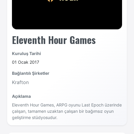
Eleventh Hour Games
Kuruluş Tarihi
01 Ocak 2017
Bağlantılı Şirketler
Krafton
Açıklama
Eleventh Hour Games, ARPG oyunu Last Epoch üzerinde
çalışan, tamamen uzaktan çalışan bir bağımsız oyun
geliştirme stüdyosudur.