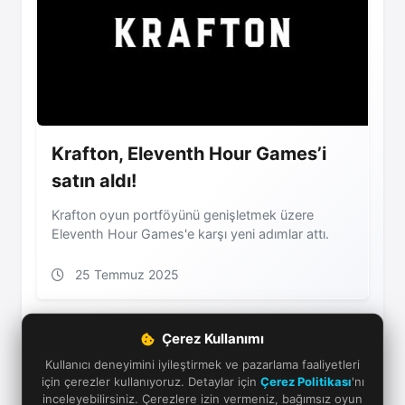
Krafton, Eleventh Hour Games’i
satın aldı!
Krafton oyun portföyünü genişletmek üzere
Eleventh Hour Games'e karşı yeni adımlar attı.
25 Temmuz 2025
Çerez Kullanımı
Kullanıcı deneyimini iyileştirmek ve pazarlama faaliyetleri
için çerezler kullanıyoruz. Detaylar için
Çerez Politikası
'nı
inceleyebilirsiniz. Çerezlere izin vermeniz, bağımsız oyun