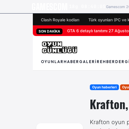
GAMESCOM
18g 08:40:04
Gamescom 20
Clash Royale kodları
Türk oyunları (PC ve 
San Diego Comic-Con 2026 tüm 
SON DAKİKA
OYUNLAR
HABER
GALERI
REHBER
DERG
Oyun haberleri
Oyun
Krafton,
Krafton oyun 