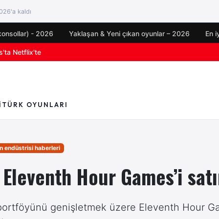
26'a kaldı
konsollar) - 2026
Yaklaşan & Yeni çıkan oyunlar – 2026
En i
oyun duyuruları
I
TÜRK OYUNLARI
 endüstrisi haberleri
 Eleventh Hour Games’i satı
portföyünü genişletmek üzere Eleventh Hour Ga