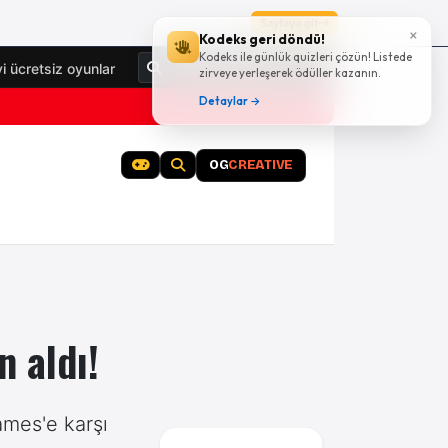
Sayfaya git
×
Kodeks geri döndü!
Kodeks ile günlük quizleri çözün! Listede
Giriş Yap
yi ücretsiz oyunlar
zirveye yerleşerek ödüller kazanın.
Detaylar →
OG
CREATIVE
n aldı!
mes'e karşı