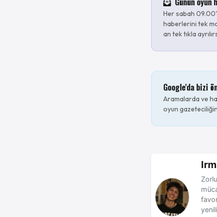
Günün oyun h
Her sabah 09.00'
haberlerini tek ma
an tek tıkla ayrılır
Google'da bizi ö
Aramalarda ve hab
oyun gazeteciliğin
Irm
Zorlu
müca
favo
yenil