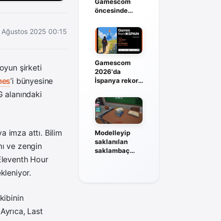
Gamescom
öncesinde
Steam’de istek
listesine açıldı
 Ağustos 2025 00:15
Gamescom
oyun şirketi
2026'da
mes
’i bünyesine
İspanya rekor
kadrosuyla
G alanındaki
sahneye
çıkıyor
 imza attı. Bilim
Modelleyip
saklanılan
mı ve zengin
saklambaç
 Eleventh Hour
oyunu Fake Me
duyuruldu
kleniyor.
kibinin
 Ayrıca, Last