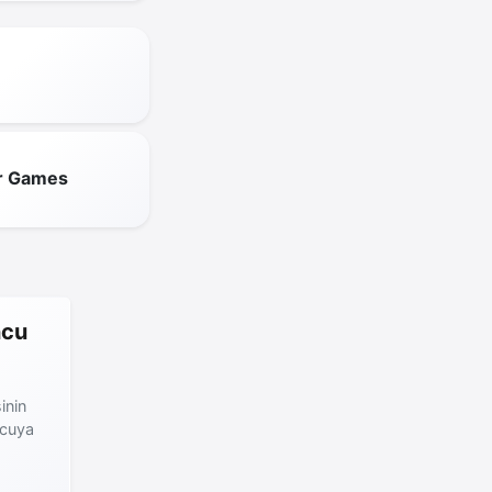
r Games
ncu
inin
ncuya