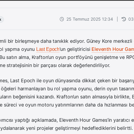
25 Temmuz 2025 12:34
|
03
k
li bir birleşmeye daha tanıklık ediyor. Güney Kore merkezli 
 rol yapma oyunu
’un geliştiricisi
Eleventh Hour Ga
Last Epoch
 Bu satın alma, Krafton’un oyun portföyünü genişletme ve RP
me stratejisinin bir parçası olarak değerlendiriliyor.
s, Last Epoch ile oyun dünyasında dikkat çeken bir başarıya
k öğeleri harmanlayan bu rol yapma oyunu, derin oyun tasarı
uların beğenisini kazandı. Krafton’un satın almasıyla birlikte,
e süreci ve oyun motoru yatırımlarının daha da hızlanması be
ımcısı yaptığı açıklamada, Eleventh Hour Games’in yaratıcı e
dalanarak yeni projeler geliştirmeyi hedeflediklerini belirtti.