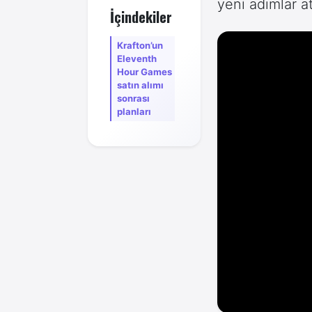
yeni adımlar at
İçindekiler
Krafton’un
Eleventh
Hour Games
satın alımı
sonrası
planları