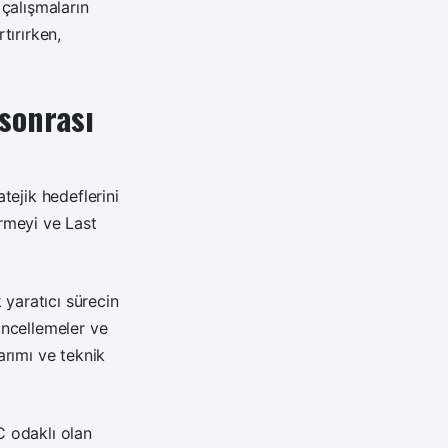
çalışmaların
tırırken,
sonrası
tejik hedeflerini
irmeyi ve Last
 yaratıcı sürecin
üncellemeler ve
arımı ve teknik
C odaklı olan