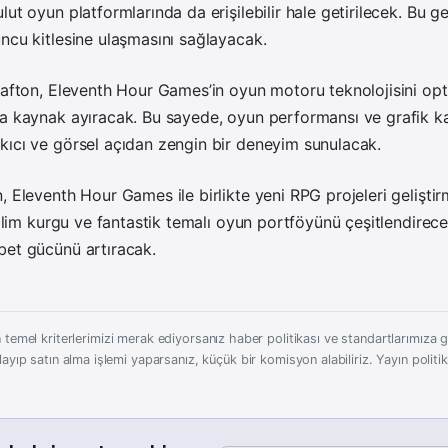
lut oyun platformlarında da erişilebilir hale getirilecek. Bu 
ncu kitlesine ulaşmasını sağlayacak.
rafton, Eleventh Hour Games’in oyun motoru teknolojisini op
a kaynak ayıracak. Bu sayede, oyun performansı ve grafik kali
kıcı ve görsel açıdan zengin bir deneyim sunulacak.
, Eleventh Hour Games ile birlikte yeni RPG projeleri geliştir
 bilim kurgu ve fantastik temalı oyun portföyünü çeşitlendirec
bet gücünü artıracak.
 temel kriterlerimizi merak ediyorsanız haber politikası ve standartlarımıza gö
layıp satın alma işlemi yaparsanız, küçük bir komisyon alabiliriz.
Yayın politi