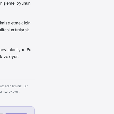
genişleme, oyunun
timize etmek için
tesi artırılarak
meyi planlıyor. Bu
ek ve oyun
z atabilirsiniz. Bir
kamızı okuyun.