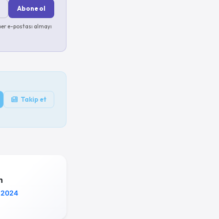
Abone ol
er e-postası almayı
Takip et
h
 2024