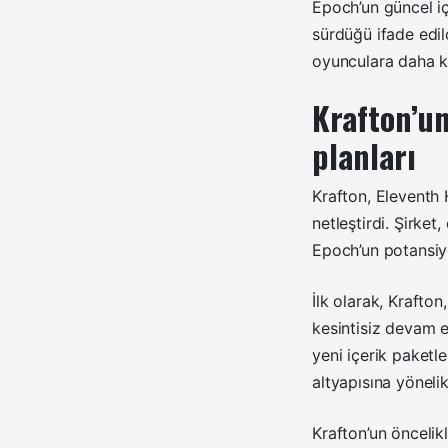
Epoch’un güncel iç
sürdüğü ifade edil
oyunculara daha ka
Krafton’un
planları
Krafton, Eleventh 
netleştirdi. Şirke
Epoch’un potansiy
İlk olarak, Krafto
kesintisiz devam 
yeni içerik paketl
altyapısına yönelik
Krafton’un öncelik