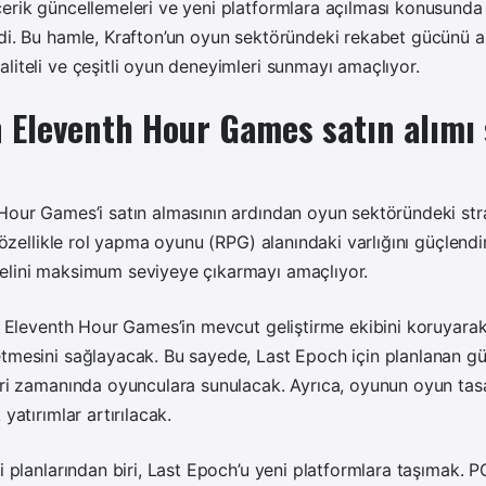
erik güncellemeleri ve yeni platformlara açılması konusunda 
di. Bu hamle, Krafton’un oyun sektöründeki rekabet gücünü ar
liteli ve çeşitli oyun deneyimleri sunmayı amaçlıyor.
 Eleventh Hour Games satın alımı 
Hour Games’i satın almasının ardından oyun sektöründeki stra
t, özellikle rol yapma oyunu (RPG) alanındaki varlığını güçlend
elini maksimum seviyeye çıkarmayı amaçlıyor.
n, Eleventh Hour Games’in mevcut geliştirme ekibini koruyarak
etmesini sağlayacak. Bu sayede, Last Epoch için planlanan g
eri zamanında oyunculara sunulacak. Ayrıca, oyunun oyun tas
 yatırımlar artırılacak.
li planlarından biri, Last Epoch’u yeni platformlara taşımak. P