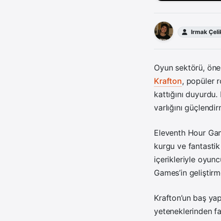
Irmak Çeli
Oyun sektörü, önem
Krafton
, popüler
kattığını duyurdu.
varlığını güçlendir
Eleventh Hour Game
kurgu ve fantasti
içerikleriyle oyunc
Games’in geliştirm
Krafton’un baş yap
yeteneklerinden fay