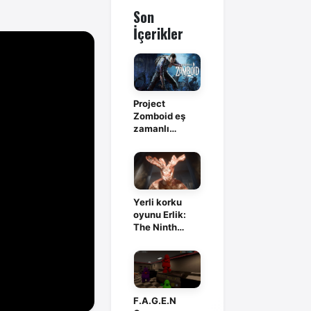
Son
İçerikler
Project
Zomboid eş
zamanlı
oyuncu
rekorunu
yeniledi!
Yerli korku
oyunu Erlik:
The Ninth
Branch,
Steam'de
F.A.G.E.N