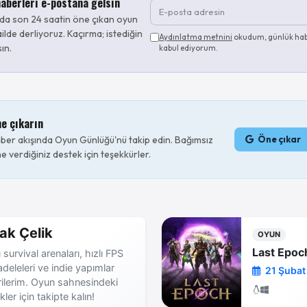
aberleri e-postana gelsin
da son 24 saatin öne çıkan oyun
ilde derliyoruz. Kaçırma; istediğin
Aydınlatma metnini
okudum, günlük hab
sın.
kabul ediyorum.
ne çıkarın
er akışında Oyun Günlüğü'nü takip edin. Bağımsız
Öne çıkar
e verdiğiniz destek için teşekkürler.
ak Çelik
OYUN
Last Epoc
 survival arenaları, hızlı FPS
deleleri ve indie yapımlar
21 Şubat
rilerim. Oyun sahnesindeki
ikler için takipte kalın!