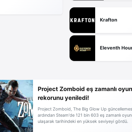
Krafton
Eleventh Hou
Project Zomboid eş zamanlı oyu
rekorunu yeniledi!
Project Zomboid, The Big Glow Up güncellemes
ardından Steam'de 121 bin 603 eş zamanlı oyu
ulaşarak tarihindeki en yüksek seviyeyi gördü.