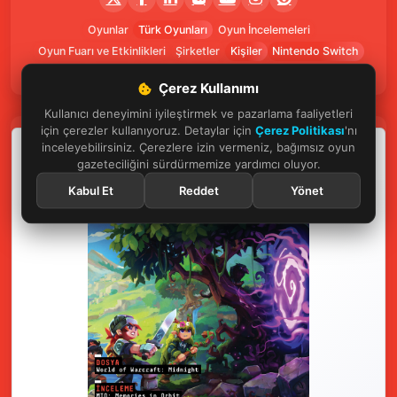
Oyunlar
Türk Oyunları
Oyun İncelemeleri
Oyun Fuarı ve Etkinlikleri
Şirketler
Kişiler
Nintendo Switch
Xbox
Nişancı
Strateji
Ubisoft
GTA 6
PlayStation
Çerez Kullanımı
Kullanıcı deneyimini iyileştirmek ve pazarlama faaliyetleri
için çerezler kullanıyoruz. Detaylar için
Çerez Politikası
'nı
inceleyebilirsiniz. Çerezlere izin vermeniz, bağımsız oyun
gazeteciliğini sürdürmemize yardımcı oluyor.
Kabul Et
Reddet
Yönet