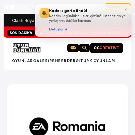
GAMESCOM
19g 09:37:53
Sayfaya git
×
Kodeks geri döndü!
Kodeks ile günlük quizleri çözün! Listede zirveye
Clash Royale kodları
Türk oyunları (PC ve konsollar) - 20
yerleşerek ödüller kazanın.
Detaylar →
GTA 6 detaylı tanıtımı 27 Ağustos'ta Netflix'te
SON DAKİKA
OG
CREATIVE
OYUNLAR
GALERI
REHBER
DERGI
TÜRK OYUNLARI