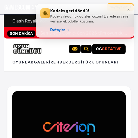
GAMESCOM
19g 21:28:47
Sayfaya git
×
Kodeks geri döndü!
Kodeks ile günlük quizleri çözün! Listede zirveye
Clash Royale kodları
Türk oyunları (PC ve konsollar) - 20
yerleşerek ödüller kazanın.
Detaylar →
San Diego Comic-Con 2026 tüm oyun duyuruları
SON DAKİKA
OG
CREATIVE
OYUNLAR
GALERI
REHBER
DERGI
TÜRK OYUNLARI