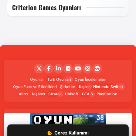
Criterion Games Oyunları
Oyunlar
Türk Oyunları
Oyun İncelemeleri
Oyun Fuarı ve Etkinlikleri
Şirketler
Kişiler
Nintendo Switch
Xbox
Nişancı
Strateji
Ubisoft
GTA 6
PlayStation
Çerez Kullanımı