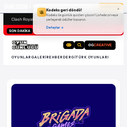
GAMESCOM
18g 01:25:22
Sayfaya git
×
Kodeks geri döndü!
Kodeks ile günlük quizleri çözün! Listede zirveye
Clash Royale kodları
Türk oyunları (PC ve konsollar) - 20
yerleşerek ödüller kazanın.
Detaylar →
GTA 6 detaylı tanıtımı 27 Ağustos'ta Netflix'te
SON DAKİKA
OG
CREATIVE
OYUNLAR
GALERI
REHBER
DERGI
TÜRK OYUNLARI