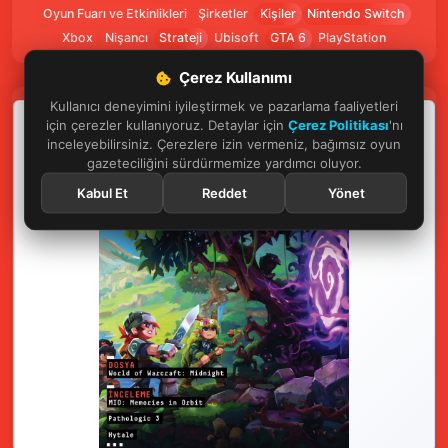
Oyun Fuarı ve Etkinlikleri
Şirketler
Kişiler
Nintendo Switch
Xbox
Nişancı
Strateji
Ubisoft
GTA 6
PlayStation
Çerez Kullanımı
Kullanıcı deneyimini iyileştirmek ve pazarlama faaliyetleri
için çerezler kullanıyoruz. Detaylar için
Çerez Politikası
'nı
inceleyebilirsiniz. Çerezlere izin vermeniz, bağımsız oyun
gazeteciliğini sürdürmemize yardımcı oluyor.
Kabul Et
Reddet
Yönet