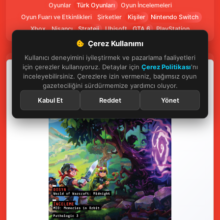
Oyunlar
Türk Oyunları
Oyun İncelemeleri
Oyun Fuarı ve Etkinlikleri
Şirketler
Kişiler
Nintendo Switch
Xbox
Nişancı
Strateji
Ubisoft
GTA 6
PlayStation
Çerez Kullanımı
Kullanıcı deneyimini iyileştirmek ve pazarlama faaliyetleri
için çerezler kullanıyoruz. Detaylar için
Çerez Politikası
'nı
inceleyebilirsiniz. Çerezlere izin vermeniz, bağımsız oyun
gazeteciliğini sürdürmemize yardımcı oluyor.
Kabul Et
Reddet
Yönet