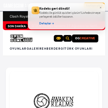
GAMESCOM
18g 14:08:33
Sayfaya git
×
Kodeks geri döndü!
Kodeks ile günlük quizleri çözün! Listede zirveye
Clash Royale kodları
Türk oyunları (PC ve konsollar) - 20
yerleşerek ödüller kazanın.
Detaylar →
GTA 6 detaylı tanıtımı 27 Ağustos'ta Netflix'te
SON DAKİKA
OG
CREATIVE
OYUNLAR
GALERI
REHBER
DERGI
TÜRK OYUNLARI