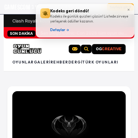
GAMESCOM
19g 17:21:45
Sayfaya git
×
Kodeks geri döndü!
Kodeks ile günlük quizleri çözün! Listede zirveye
Clash Royale kodları
Türk oyunları (PC ve konsollar) - 20
yerleşerek ödüller kazanın.
Detaylar →
San Diego Comic-Con 2026 tüm oyun duyuruları
SON DAKİKA
OG
CREATIVE
OYUNLAR
GALERI
REHBER
DERGI
TÜRK OYUNLARI