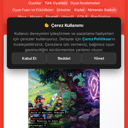
Oyunlar
Türk Oyunları
Oyun İncelemeleri
Oyun Fuarı ve Etkinlikleri
Şirketler
Kişiler
Nintendo Switch
Xbox
Nişancı
Strateji
Ubisoft
GTA 6
PlayStation
Çerez Kullanımı
Kullanıcı deneyimini iyileştirmek ve pazarlama faaliyetleri
için çerezler kullanıyoruz. Detaylar için
Çerez Politikası
'nı
inceleyebilirsiniz. Çerezlere izin vermeniz, bağımsız oyun
gazeteciliğini sürdürmemize yardımcı oluyor.
Kabul Et
Reddet
Yönet