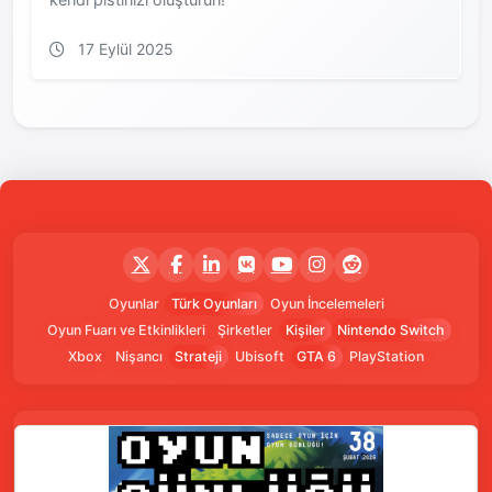
17 Eylül 2025
Oyunlar
Türk Oyunları
Oyun İncelemeleri
Oyun Fuarı ve Etkinlikleri
Şirketler
Kişiler
Nintendo Switch
Xbox
Nişancı
Strateji
Ubisoft
GTA 6
PlayStation