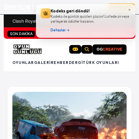
GAMESCOM
19g 10:35:59
Sayfaya git
×
Kodeks geri döndü!
Kodeks ile günlük quizleri çözün! Listede zirveye
Clash Royale kodları
Türk oyunları (PC ve konsollar) - 20
yerleşerek ödüller kazanın.
Detaylar →
San Diego Comic-Con 2026 tüm oyun duyuruları
GTA 6 detaylı tanıtımı 27 Ağustos'ta Netflix'te
SON DAKİKA
OG
CREATIVE
OYUNLAR
GALERI
REHBER
DERGI
TÜRK OYUNLARI