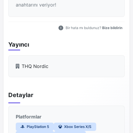
anahtarını veriyor!
Bir hata mı buldunuz?
Bize bildirin
Yayıncı
THQ Nordic
Detaylar
Platformlar
PlayStation 5
Xbox Series X/S