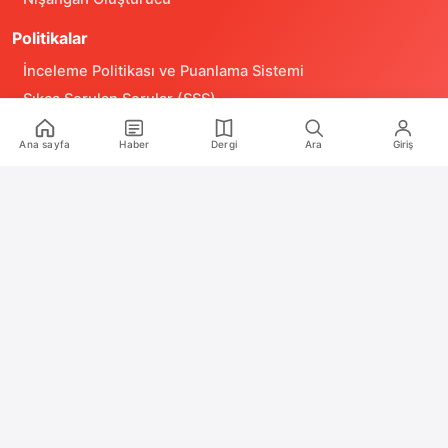
Politikalar
İnceleme Politikası ve Puanlama Sistemi
Sıkça Sorulan Sorular (SSS)
Alıntı ve Yeniden Kullanım Politikası
Ana sayfa
Haber
Dergi
Ara
Giriş
Site Kullanım Koşulları (Yasal Uyarı)
Gizlilik Politikası
Çerez (Cookie) Aydınlatma Metni
Hukuka Aykırılık Bildirimi
İş Birlikleri
Reklam
Medya Kiti
RSS Feeds
2020 – 2026 Oyun Günlüğü. Tüm hakları saklıdır.