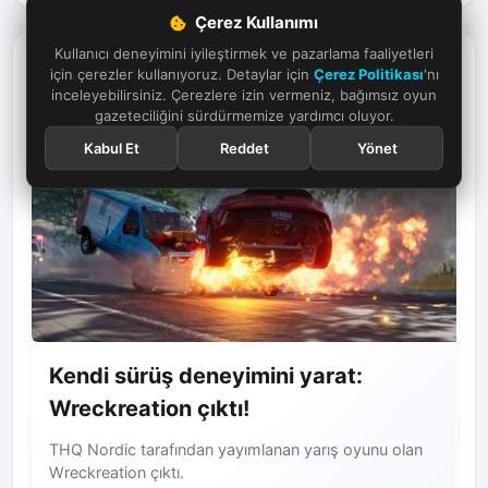
Çerez Kullanımı
Kullanıcı deneyimini iyileştirmek ve pazarlama faaliyetleri
Haberler
için çerezler kullanıyoruz. Detaylar için
Çerez Politikası
'nı
inceleyebilirsiniz. Çerezlere izin vermeniz, bağımsız oyun
gazeteciliğini sürdürmemize yardımcı oluyor.
Kabul Et
Reddet
Yönet
Kendi sürüş deneyimini yarat:
Wreckreation çıktı!
THQ Nordic tarafından yayımlanan yarış oyunu olan
Wreckreation çıktı.