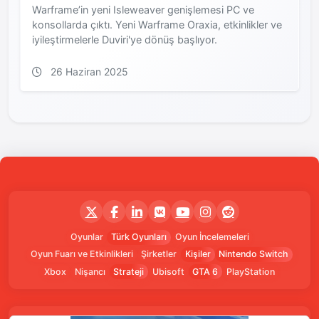
Warframe’in yeni Isleweaver genişlemesi PC ve
konsollarda çıktı. Yeni Warframe Oraxia, etkinlikler ve
iyileştirmelerle Duviri'ye dönüş başlıyor.
26 Haziran 2025
Oyunlar
Türk Oyunları
Oyun İncelemeleri
Oyun Fuarı ve Etkinlikleri
Şirketler
Kişiler
Nintendo Switch
Xbox
Nişancı
Strateji
Ubisoft
GTA 6
PlayStation