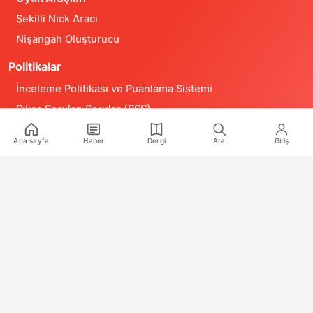
Şekilli Nick Aracı
Nişangah Oluşturucu
Politikalar
İnceleme Politikası ve Puanlama Sistemi
Sıkça Sorulan Sorular (SSS)
Alıntı ve Yeniden Kullanım Politikası
Ana sayfa
Haber
Dergi
Ara
Giriş
Site Kullanım Koşulları (Yasal Uyarı)
Gizlilik Politikası
Çerez (Cookie) Aydınlatma Metni
Hukuka Aykırılık Bildirimi
İş Birlikleri
Reklam
Medya Kiti
RSS Feeds