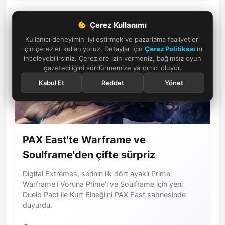
Çerez Kullanımı
Kullanıcı deneyimini iyileştirmek ve pazarlama faaliyetleri
için çerezler kullanıyoruz. Detaylar için
Çerez Politikası
'nı
inceleyebilirsiniz. Çerezlere izin vermeniz, bağımsız oyun
gazeteciliğini sürdürmemize yardımcı oluyor.
Kabul Et
Reddet
Yönet
PAX East'te Warframe ve
Soulframe'den çifte sürpriz
Digital Extremes, serinin ilk dört ayaklı Prime
Warframe'i Voruna Prime'ı ve Soulframe için yeni
Duelo Pact ile Kurt Bineği'ni PAX East sahnesinde
duyurdu.