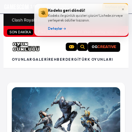
GAMESCOM
19g 22:53:45
Sayfaya git
×
Kodeks geri döndü!
Kodeks ile günlük quizleri çözün! Listede zirveye
Clash Royale kodları
Türk oyunları (PC ve konsollar) - 20
yerleşerek ödüller kazanın.
Detaylar →
PS5 özel oyunu God of War Laufey için çıkış tarihi açıklandı
SON DAKİKA
OG
CREATIVE
OYUNLAR
GALERI
REHBER
DERGI
TÜRK OYUNLARI