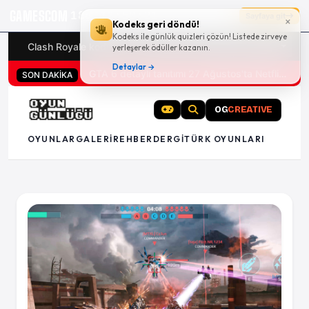
GAMESCOM
18g 12:50:20
Sayfaya git
×
Kodeks geri döndü!
Kodeks ile günlük quizleri çözün! Listede zirveye
Clash Royale kodları
Türk oyunları (PC ve konsollar) - 20
yerleşerek ödüller kazanın.
Detaylar →
San Diego Comic-Con 2026 tüm oyun duyuruları
GTA 6 detaylı tanıtımı 27 Ağustos'ta Netflix'te
SON DAKİKA
OG
CREATIVE
OYUNLAR
GALERI
REHBER
DERGI
TÜRK OYUNLARI