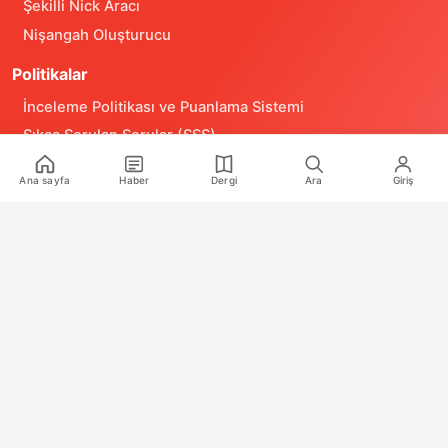
Şekilli Nick Aracı
Nişangah Oluşturucu
Politikalar
İnceleme Politikası ve Puanlama Sistemi
Sıkça Sorulan Sorular (SSS)
Alıntı ve Yeniden Kullanım Politikası
Ana sayfa
Haber
Dergi
Ara
Giriş
Site Kullanım Koşulları (Yasal Uyarı)
Gizlilik Politikası
Çerez (Cookie) Aydınlatma Metni
Hukuka Aykırılık Bildirimi
İş Birlikleri
Reklam
Medya Kiti
RSS Feeds