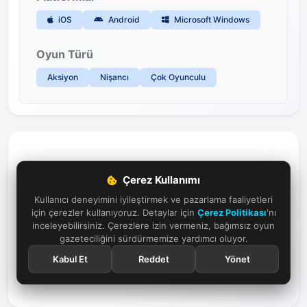
iOS
Android
Microsoft Windows
Oyun Türü
Aksiyon
Nişancı
Çok Oyunculu
Daha Fazla Oyun Keşfet
Çerez Kullanımı
Popüler ve klasik oyunların dünyasına dalın,
Kullanıcı deneyimini iyileştirmek ve pazarlama faaliyetleri
yeni maceralar keşfedin.
için çerezler kullanıyoruz. Detaylar için
Çerez Politikası
'nı
inceleyebilirsiniz. Çerezlere izin vermeniz, bağımsız oyun
gazeteciliğini sürdürmemize yardımcı oluyor.
Oyunları Keşfet
Kabul Et
Reddet
Yönet