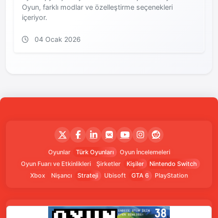
Oyun, farklı modlar ve özelleştirme seçenekleri
içeriyor.
04 Ocak 2026
Oyunlar
Türk Oyunları
Oyun İncelemeleri
Oyun Fuarı ve Etkinlikleri
Şirketler
Kişiler
Nintendo Switch
Xbox
Nişancı
Strateji
Ubisoft
GTA 6
PlayStation