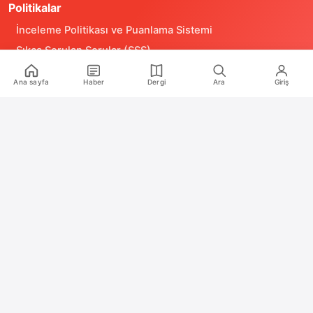
Politikalar
İnceleme Politikası ve Puanlama Sistemi
Sıkça Sorulan Sorular (SSS)
Alıntı ve Yeniden Kullanım Politikası
Ana sayfa
Haber
Dergi
Ara
Giriş
Site Kullanım Koşulları (Yasal Uyarı)
Gizlilik Politikası
Çerez (Cookie) Aydınlatma Metni
Hukuka Aykırılık Bildirimi
İş Birlikleri
Reklam
Medya Kiti
RSS Feeds
2020 – 2026 Oyun Günlüğü. Tüm hakları saklıdır.
Türkiye'nin bağımsız oyun medya platformu