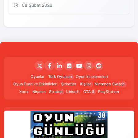
08 Şubat 2026
Oyunlar
Türk Oyunları
Oyun İncelemeleri
Oyun Fuarı ve Etkinlikleri
Şirketler
Kişiler
Nintendo Switch
Xbox
Nişancı
Strateji
Ubisoft
GTA 6
PlayStation