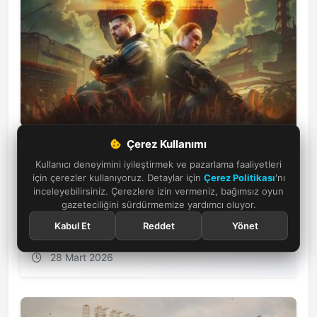
Çerez Kullanımı
Stalker 2: Cost of Hope genişlemesi
Kullanıcı deneyimini iyileştirmek ve pazarlama faaliyetleri
duyuruldu
için çerezler kullanıyoruz. Detaylar için
Çerez Politikası
'nı
inceleyebilirsiniz. Çerezlere izin vermeniz, bağımsız oyun
Stalker 2 için Cost of Hope genişleme paketi
gazeteciliğini sürdürmemize yardımcı oluyor.
duyuruldu. Yeni bölgeler, hikayeye bağlı görevler ve
ekipmanlarla oyun evreni genişliyor.
Kabul Et
Reddet
Yönet
28 Mart 2026