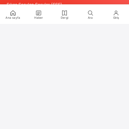
Sıkça Sorulan Sorular (SSS)
Alıntı ve Yeniden Kullanım Politikası
Ana sayfa
Haber
Dergi
Ara
Giriş
Site Kullanım Koşulları (Yasal Uyarı)
Gizlilik Politikası
Çerez (Cookie) Aydınlatma Metni
Hukuka Aykırılık Bildirimi
İş Birlikleri
Reklam
Medya Kiti
RSS Feeds
2020 – 2026 Oyun Günlüğü. Tüm hakları saklıdır.
Türkiye'nin bağımsız oyun medya platformu
Türkiye'nin oyun medya platformu Oyun Günlüğü ile son dakik