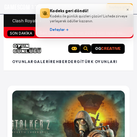
GAMESCOM
17g 12:39:13
Sayfaya git
×
Kodeks geri döndü!
Kodeks ile günlük quizleri çözün! Listede zirveye
Clash Royale kodları
Türk oyunları (PC ve konsollar) - 20
yerleşerek ödüller kazanın.
Detaylar →
San Diego Comic-Con 2026 tüm oyun duyuruları
SON DAKİKA
OG
CREATIVE
OYUNLAR
GALERI
REHBER
DERGI
TÜRK OYUNLARI