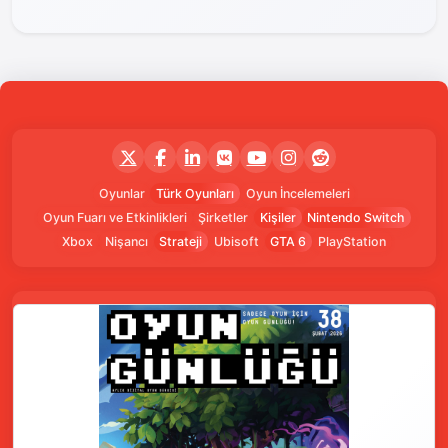
Oyunlar
Türk Oyunları
Oyun İncelemeleri
Oyun Fuarı ve Etkinlikleri
Şirketler
Kişiler
Nintendo Switch
Xbox
Nişancı
Strateji
Ubisoft
GTA 6
PlayStation