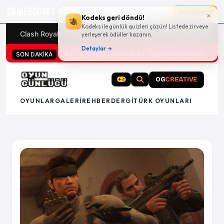
GAMESCOM
16g 19:23:05
Sayfaya git
×
Kodeks geri döndü!
Kodeks ile günlük quizleri çözün! Listede zirveye
Clash Royale kodları
Türk oyunları (PC ve konsollar) - 20
yerleşerek ödüller kazanın.
Detaylar →
San Diego Comic-Con 2026 tüm oyun duyuruları
SON DAKİKA
OG
CREATIVE
OYUNLAR
GALERI
REHBER
DERGI
TÜRK OYUNLARI