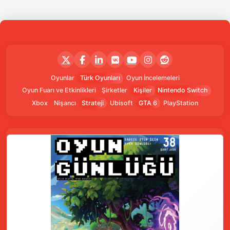
Oyunlar
Türk Oyunları
Oyun İncelemeleri
Oyun Fuarı ve Etkinlikleri
Şirketler
Kişiler
Nintendo Switch
Xbox
Nişancı
Strateji
Ubisoft
GTA 6
PlayStation