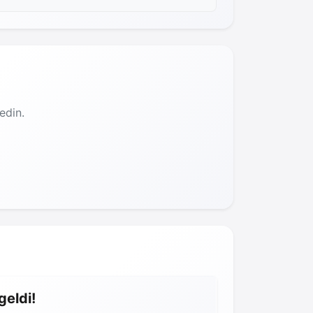
edin.
geldi!