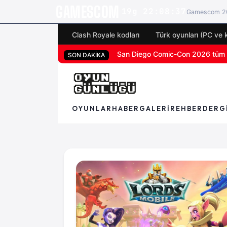
GAMESCOM
19g 22:08:36
Gamescom 20
Clash Royale kodları
Türk oyunları (PC ve 
San Diego Comic-Con 2026 tüm o
PS5 özel oyunu God of War Laufey 
SON DAKİKA
OYUNLAR
HABER
GALERI
REHBER
DERG