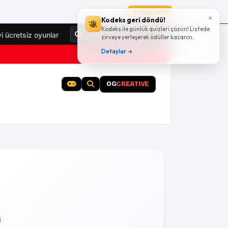
Sayfaya git
×
Kodeks geri döndü!
Kodeks ile günlük quizleri çözün! Listede
Giriş Yap
yi ücretsiz oyunlar
zirveye yerleşerek ödüller kazanın.
Detaylar →
OG
CREATIVE
i