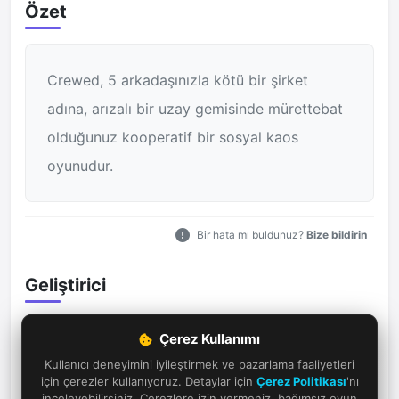
Özet
Crewed, 5 arkadaşınızla kötü bir şirket
adına, arızalı bir uzay gemisinde mürettebat
olduğunuz kooperatif bir sosyal kaos
oyunudur.
Bir hata mı buldunuz?
Bize bildirin
Geliştirici
Çerez Kullanımı
Limina Games
Kullanıcı deneyimini iyileştirmek ve pazarlama faaliyetleri
için çerezler kullanıyoruz. Detaylar için
Çerez Politikası
'nı
inceleyebilirsiniz. Çerezlere izin vermeniz, bağımsız oyun