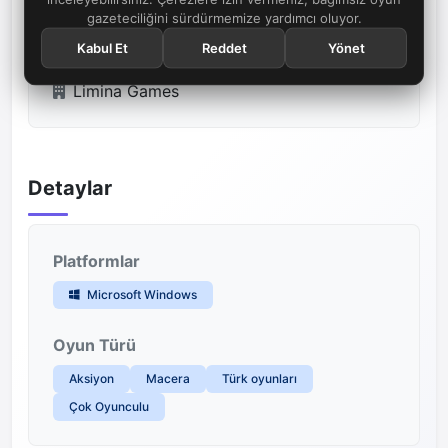
Yayıncı
gazeteciliğini sürdürmemize yardımcı oluyor.
Kabul Et
Reddet
Yönet
Limina Games
Detaylar
Platformlar
Microsoft Windows
Oyun Türü
Aksiyon
Macera
Türk oyunları
Çok Oyunculu