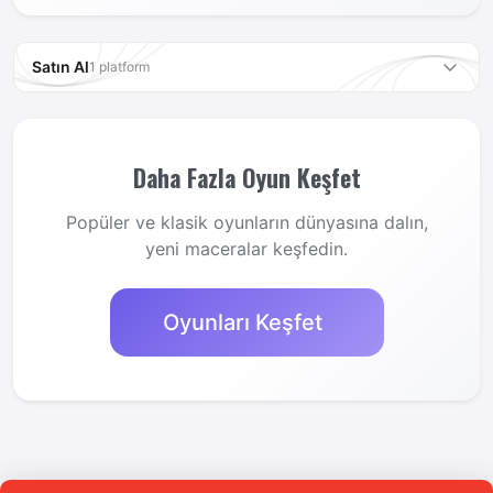
Satın Al
1 platform
Steam
Mağazaya Git
Daha Fazla Oyun Keşfet
Affiliate bağlantılar ile yapılan alışverişlerde Oyun Günlüğü komisyon
kazanabilir. Desteğiniz için teşekkürler.
Popüler ve klasik oyunların dünyasına dalın,
yeni maceralar keşfedin.
Oyunları Keşfet