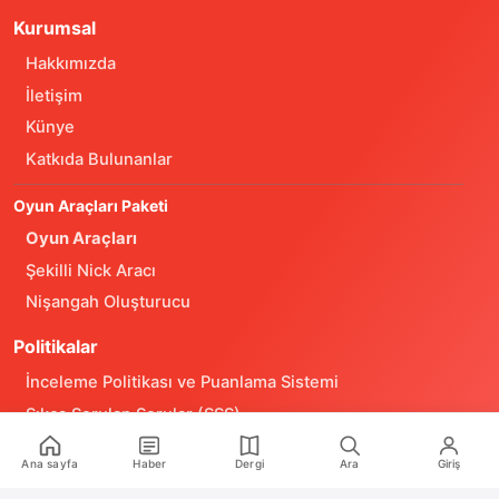
Kurumsal
Hakkımızda
İletişim
Künye
Katkıda Bulunanlar
Oyun Araçları Paketi
Oyun Araçları
Şekilli Nick Aracı
Nişangah Oluşturucu
Politikalar
İnceleme Politikası ve Puanlama Sistemi
Sıkça Sorulan Sorular (SSS)
Alıntı ve Yeniden Kullanım Politikası
Ana sayfa
Haber
Dergi
Ara
Giriş
Site Kullanım Koşulları (Yasal Uyarı)