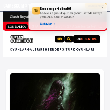
GAMESCOM
17g 15:32:51
Sayfaya git
×
Kodeks geri döndü!
Kodeks ile günlük quizleri çözün! Listede zirveye
Clash Royale kodları
Türk oyunları (PC ve konsollar) - 20
yerleşerek ödüller kazanın.
Detaylar →
GTA 6 detaylı tanıtımı 27 Ağustos'ta Netflix'te
SON DAKİKA
OG
CREATIVE
OYUNLAR
GALERI
REHBER
DERGI
TÜRK OYUNLARI