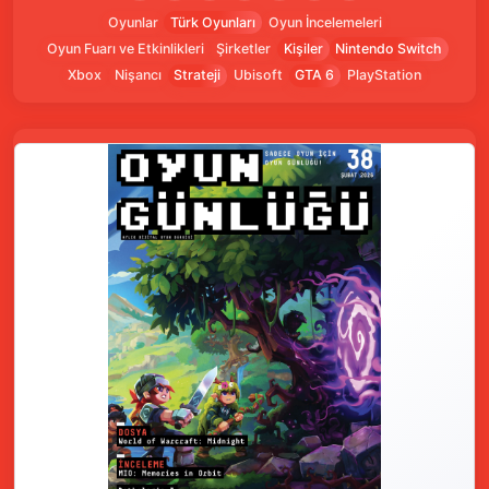
Oyunlar
Türk Oyunları
Oyun İncelemeleri
Oyun Fuarı ve Etkinlikleri
Şirketler
Kişiler
Nintendo Switch
Xbox
Nişancı
Strateji
Ubisoft
GTA 6
PlayStation