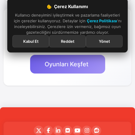
Çerez Kullanımı
Kullanıcı deneyimini iyileştirmek ve pazarlama faaliyetleri
için çerezler kullanıyoruz. Detaylar için
Çerez Politikası
'nı
Daha Fazla Oyun Keşfet
inceleyebilirsiniz. Çerezlere izin vermeniz, bağımsız oyun
gazeteciliğini sürdürmemize yardımcı oluyor.
Popüler ve klasik oyunların dünyasına dalın,
Kabul Et
Reddet
Yönet
yeni maceralar keşfedin.
Oyunları Keşfet