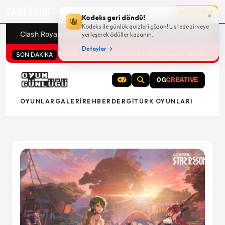
GAMESCOM
16g 22:03:13
Sayfaya git
×
Kodeks geri döndü!
Kodeks ile günlük quizleri çözün! Listede zirveye
Clash Royale kodları
Türk oyunları (PC ve konsollar) - 20
yerleşerek ödüller kazanın.
Detaylar →
San Diego Comic-Con 2026 tüm oyun duyuruları
GTA 6 detaylı tanıtımı 27 Ağustos'ta Netflix'te
SON DAKİKA
OG
CREATIVE
OYUNLAR
GALERI
REHBER
DERGI
TÜRK OYUNLARI