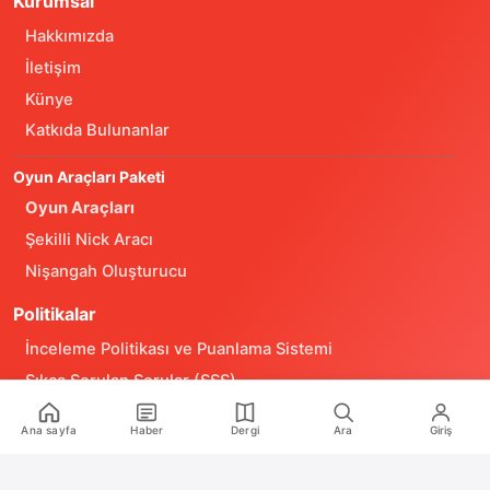
Kurumsal
Hakkımızda
İletişim
Künye
Katkıda Bulunanlar
Ana sayfa
Haber
Dergi
Ara
Giriş
Oyun Araçları Paketi