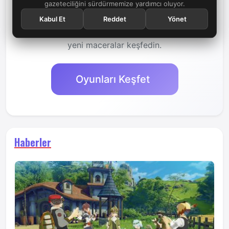
gazeteciliğini sürdürmemize yardımcı oluyor.
Platformlar
Kabul Et
Reddet
Yönet
iOS
Android
Microsoft Windows
Oyun Türü
Rol Yapma
Devasa Çok Oyunculu
Oynaması Ücretsiz
Daha Fazla Oyun Keşfet
Popüler ve klasik oyunların dünyasına dalın,
yeni maceralar keşfedin.
Oyunları Keşfet