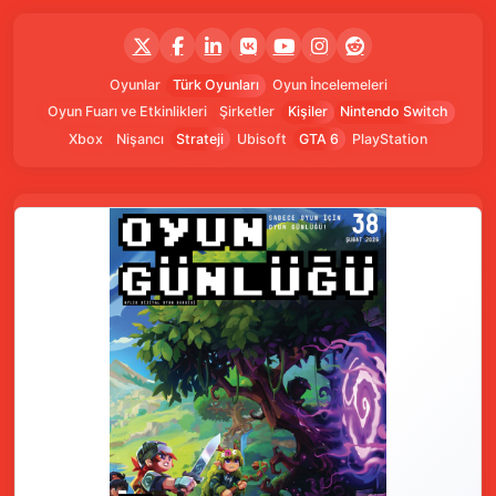
Ücretsiz oynanabilen devasa çok oyunculu çevrimiçi
rol yapma oyunu Blue Protocol: Star Resonance, PC
ve mobile geldi. Oyun, 93.762 eş zamanlı oyuncuya
ulaştı!
09 Ekim 2025
Oyunlar
Türk Oyunları
Oyun İncelemeleri
Oyun Fuarı ve Etkinlikleri
Şirketler
Kişiler
Nintendo Switch
Xbox
Nişancı
Strateji
Ubisoft
GTA 6
PlayStation