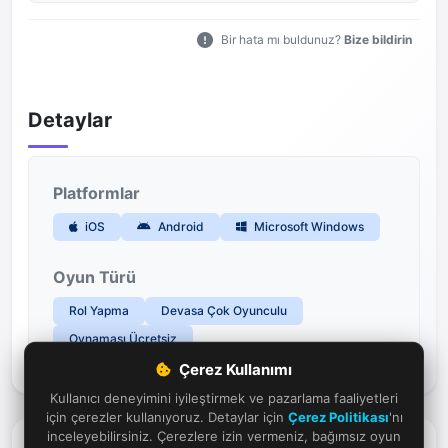
Özet
Blue Protocol: Star Resonance, anime tarzı
grafikleri ve dinamik savaş sistemiyle çevrim
içi aksiyon RPG deneyimini yeni nesle
taşıyor.
Bir hata mı buldunuz?
Bize bildirin
Çerez Kullanımı
Detaylar
Kullanıcı deneyimini iyileştirmek ve pazarlama faaliyetleri
için çerezler kullanıyoruz. Detaylar için
Çerez Politikası
'nı
inceleyebilirsiniz. Çerezlere izin vermeniz, bağımsız oyun