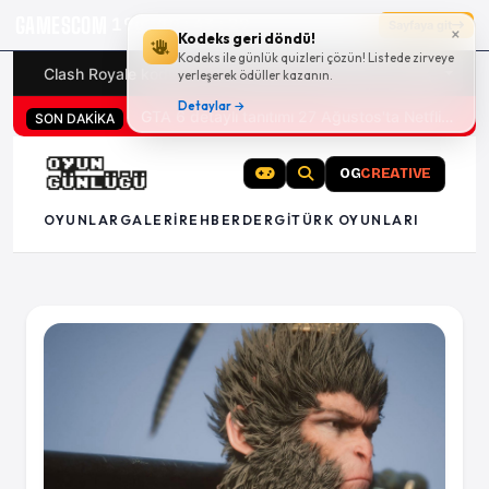
GAMESCOM
19g 10:43:28
Sayfaya git
×
Kodeks geri döndü!
Kodeks ile günlük quizleri çözün! Listede zirveye
Clash Royale kodları
Türk oyunları (PC ve konsollar) - 20
yerleşerek ödüller kazanın.
Detaylar →
San Diego Comic-Con 2026 tüm oyun duyuruları
SON DAKİKA
OG
CREATIVE
OYUNLAR
GALERI
REHBER
DERGI
TÜRK OYUNLARI