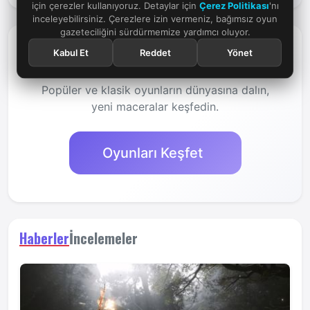
için çerezler kullanıyoruz. Detaylar için
Çerez Politikası
'nı
inceleyebilirsiniz. Çerezlere izin vermeniz, bağımsız oyun
gazeteciliğini sürdürmemize yardımcı oluyor.
Kabul Et
Reddet
Yönet
Daha Fazla Oyun Keşfet
Popüler ve klasik oyunların dünyasına dalın,
yeni maceralar keşfedin.
Oyunları Keşfet
Haberler
İncelemeler