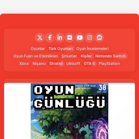
Oyunlar
Türk Oyunları
Oyun İncelemeleri
Oyun Fuarı ve Etkinlikleri
Şirketler
Kişiler
Nintendo Switch
Xbox
Nişancı
Strateji
Ubisoft
GTA 6
PlayStation