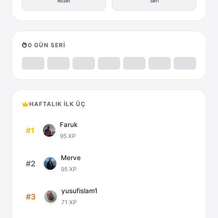
Rozet
Seri
0 GÜN SERİ
HAFTALIK İLK ÜÇ
Faruk
#1
95 XP
Merve
#2
95 XP
yusufislam1
#3
71 XP