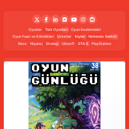
Oyunlar
Türk Oyunları
Oyun İncelemeleri
Oyun Fuarı ve Etkinlikleri
Şirketler
Kişiler
Nintendo Switch
Xbox
Nişancı
Strateji
Ubisoft
GTA 6
PlayStation