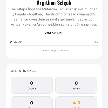
Argıthan Selçuk
Hacettepe İngilizce Mütercim Tercümanlık bölümünden
çıkagelen Argıthan, The Binding of Isaac oynamadığı
zamanlar oyun dünyasındaki gelişmeleri paylaşıyor.
Ayrıca, Pokemon'un 5. nesilden sonra bittiğine inanıyor.
YENİ OYUNCU
0
/ 20 XP
%0
Sonraki seviyeye
20 XP
kaldı
İSTATISTIKLER
0
0
Okuma
Yorum
0
🔥 0