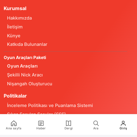
Kurumsal
Hakkımızda
İletişim
Künye
Katkıda Bulunanlar
Oyun Araçları Paketi
Oyun Araçları
Şekilli Nick Aracı
Nişangah Oluşturucu
Politikalar
İnceleme Politikası ve Puanlama Sistemi
Sıkça Sorulan Sorular (SSS)
Alıntı ve Yeniden Kullanım Politikası
Ana sayfa
Haber
Dergi
Ara
Giriş
Site Kullanım Koşulları (Yasal Uyarı)