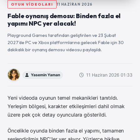
OYUN VİDEOLARI
11 HAZIRAN 2026
Fable oynanış demosu: Binden fazla el
yapımı NPC yer alacak!
Playground Games tarafından geliştirilen ve 23 Şubat
2027'de PC ve Xbox platformlarına gelecek Fable için 30
dakikalık bir oynanış demosu videosu paylaşıldı.
11 Haziran 2026 01:33
Yasemin Yaman
Yeni videoda oyunun temel mekanikleri tanıtıldı.
Yerleşim bölgesi, karakter etkileşimleri dahil olmak
üzere pek çok detay oyunculara gösterildi.
Öncelikle oyunda binden fazla
el yapımı, tamamen
seslendirilmiş NPC'ler yer alıyor.
Yüzlerce hikâye