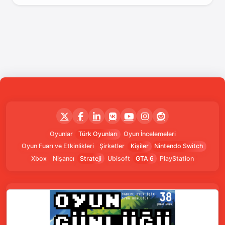
Oyunlar
Türk Oyunları
Oyun İncelemeleri
Oyun Fuarı ve Etkinlikleri
Şirketler
Kişiler
Nintendo Switch
Xbox
Nişancı
Strateji
Ubisoft
GTA 6
PlayStation