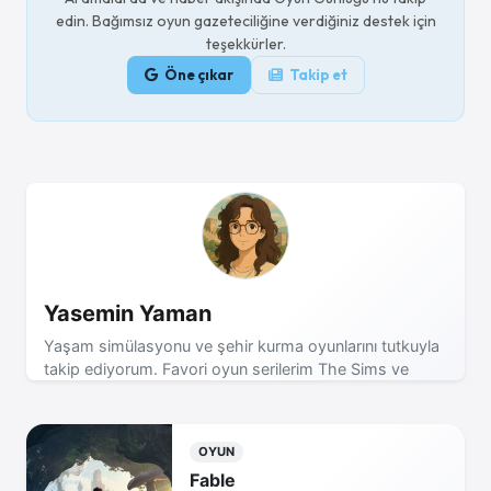
edin. Bağımsız oyun gazeteciliğine verdiğiniz destek için
teşekkürler.
Öne çıkar
Takip et
Yasemin Yaman
Yaşam simülasyonu ve şehir kurma oyunlarını tutkuyla
takip ediyorum. Favori oyun serilerim The Sims ve
Cities Skylines! Son dakika oyun haberleri için takipte
kalın!
OYUN
Fable