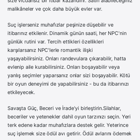
size vicdansız bir itibar kazandırır.
Satın alabileceğiniz
malikâneler ve çok daha büyük evler var.
Suç işlerseniz muhafızlar peşinize düşebilir ve
itibarınız etkilenir.
Dinamik günün saati, her NPC'nin
günlük rutini var.
Tercih ettikleri özellikleri
karşılarsanız NPC'lerle romantik ilişki
yaşayabilirsiniz.
Onları randevulara çıkarabilir, hatta
evlenip aile kurabilirsiniz.
Onları boşayabilir veya
yanlış seçimler yaparsanız onlar sizi boşayabilir.
Kötü
bir oyun deneyimi de yapabilirsiniz - bu da itibarınızı
etkileyecek.
Savaşta Güç, Beceri ve İrade'yi birleştirin.
Silahlar,
beceriler ve yetenekler dahil oyun tarzınızı seçin.
Yeri
terk edene kadar muhafızlara destek gelir.
Yeterince
suç işlemek size ödül avı getirir.
Ödül avlarını ödemek