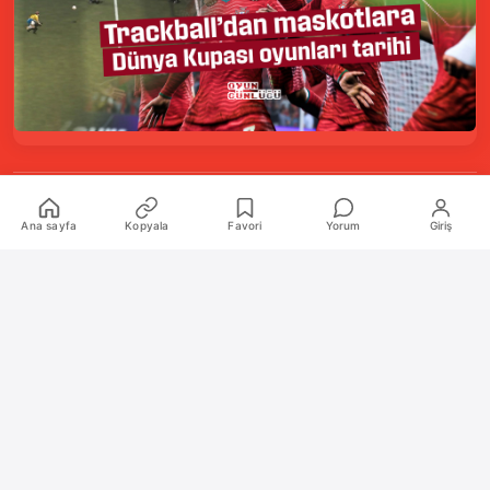
Kurumsal
Ana sayfa
Kopyala
Favori
Yorum
Giriş
Hakkımızda
İletişim
Künye
Katkıda Bulunanlar
Oyun Araçları Paketi
Oyun Araçları
Şekilli Nick Aracı
Nişangah Oluşturucu