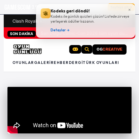
GAMESCOM
19g 01:18:49
Sayfaya git
×
Kodeks geri döndü!
Kodeks ile günlük quizleri çözün! Listede zirveye
Clash Royale kodları
Türk oyunları (PC ve konsollar) - 20
yerleşerek ödüller kazanın.
Detaylar →
San Diego Comic-Con 2026 tüm oyun duyuruları
SON DAKİKA
OG
CREATIVE
OYUNLAR
GALERI
REHBER
DERGI
TÜRK OYUNLARI