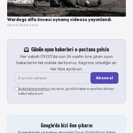
Wardogs alfa öncesi oynanış videosu yayımlandı
08 HAZIRAN 2026
Günün oyun haberleri e-postana gelsin
Her sabah 09.00'da son 24 saatin öne çıkan oyun
haberlerini tek mailde derliyoruz. Kaçırma; istediğin an
tek tıkla ayrılırsın.
Abone ol
Aydınlatma metnini
okudum, günlük haber e-postası almayı
kabul ediyorum.
Google'da bizi öne çıkarın
Aramalarda ve haber akışında Oyun Günlüğü'nü takip