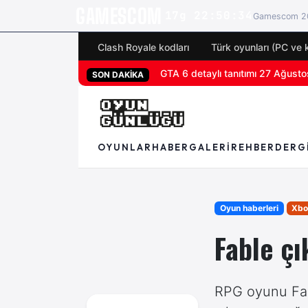
GAMESCOM
17g 22:50:32
Gamescom 20
Clash Royale kodları
Türk oyunları (PC ve 
San Diego Comic-Con 2026 tüm 
SON DAKİKA
OYUNLAR
HABER
GALERI
REHBER
DERG
Oyun haberleri
Xbo
Fable çı
RPG oyunu Fab