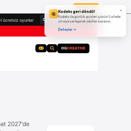
Sayfaya git
×
Kodeks geri döndü!
Kodeks ile günlük quizleri çözün! Listede
Giriş Yap
yi ücretsiz oyunlar
zirveye yerleşerek ödüller kazanın.
Detaylar →
OG
CREATIVE
at 2027'de