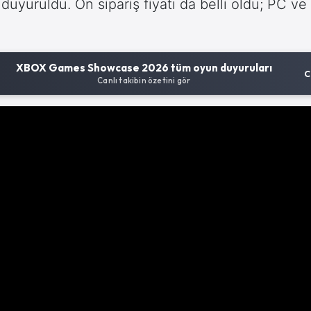
duyuruldu. Ön sipariş fiyatı da belli oldu; PC ve
XBOX Games Showcase 2026 tüm oyun duyuruları
C
Canlı takibin özetini gör