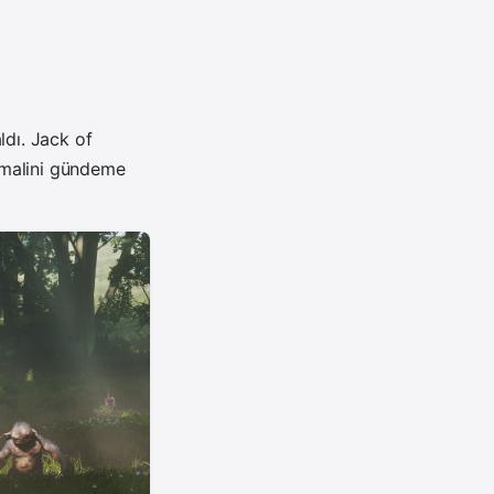
ldı.
Jack of
timalini gündeme