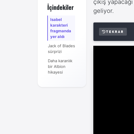
çıkış yapacağı 
İçindekiler
geliyor.
Isabel
karakteri
fragmanda
TEKRAR
yer aldı
Jack of Blades
sürprizi
Daha karanlık
bir Albion
hikayesi