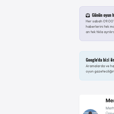
Günün oyun h
Her sabah 09.00'
haberlerini tek ma
an tek tıkla ayrılır
Google'da bizi ö
Aramalarda ve hab
oyun gazeteciliğin
Me
Merh
Ünive