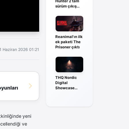
Hunter 2 tam
sürüm çıkış
tarihi açıklandı
Reanimal'ın ilk
ek paketi The
Prisoner çıktı
1 Haziran 2026 01:21
THQ Nordic
Digital
yunları
Showcase
2026: Tüm
oyun
duyuruları
kinliğinde yeni
ncellendiği ve