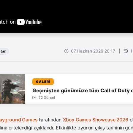
07 Haziran 2026 20:17
|
1
tan
GALERİ
Geçmişten günümüze tüm Call of Duty o
72 Görsel
ayground Games
tarafından
Xbox Games Showcase 2026
et
na ertelendiği açıklandı. Etkinlikte oyunun çıkış tarihinin gü