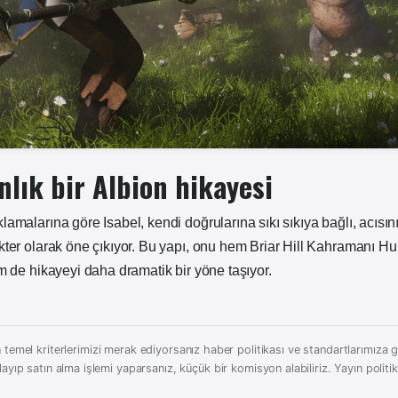
lık bir Albion hikayesi
amalarına göre Isabel, kendi doğrularına sıkı sıkıya bağlı, acısını
kter olarak öne çıkıyor. Bu yapı, onu hem Briar Hill Kahramanı Hu
m de hikayeyi daha dramatik bir yöne taşıyor.
 temel kriterlerimizi merak ediyorsanız haber politikası ve standartlarımıza gö
layıp satın alma işlemi yaparsanız, küçük bir komisyon alabiliriz.
Yayın politi