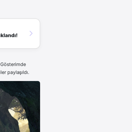
ıklandı!
. Gösterimde
er paylaşıldı.