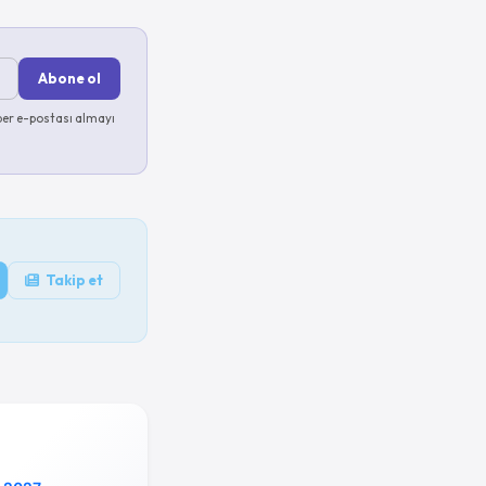
Abone ol
er e-postası almayı
Takip et