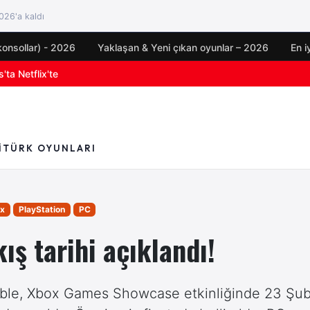
26'a kaldı
konsollar) - 2026
Yaklaşan & Yeni çıkan oyunlar – 2026
En i
oyun duyuruları
I
TÜRK OYUNLARI
x
PlayStation
PC
kış tarihi açıklandı!
le, Xbox Games Showcase etkinliğinde 23 Şub