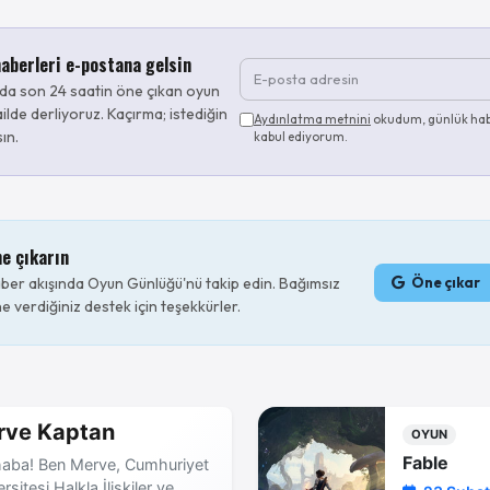
aberleri e-postana gelsin
da son 24 saatin öne çıkan oyun
ilde derliyoruz. Kaçırma; istediğin
Aydınlatma metnini
okudum, günlük hab
sın.
kabul ediyorum.
ne çıkarın
er akışında Oyun Günlüğü'nü takip edin. Bağımsız
Öne çıkar
e verdiğiniz destek için teşekkürler.
rve Kaptan
OYUN
Fable
aba! Ben Merve, Cumhuriyet
rsitesi Halkla İlişkiler ve