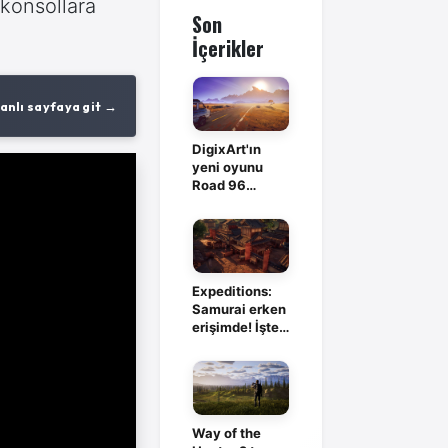
 konsollara
Son
İçerikler
anlı sayfaya git →
DigixArt'ın
yeni oyunu
Road 96
evreninde
geçecek
Expeditions:
Samurai erken
erişimde! İşte
tüm detaylar
Way of the