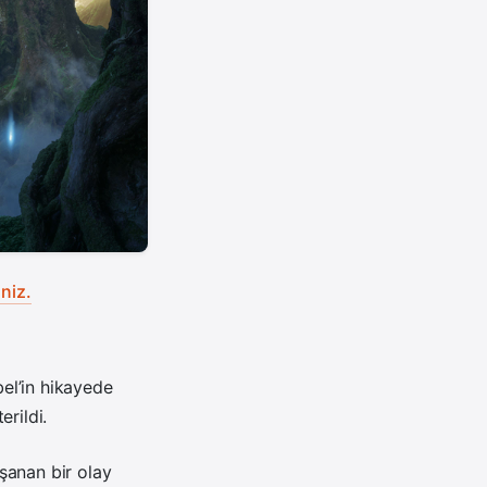
niz.
bel’in hikayede
rildi.
aşanan bir olay