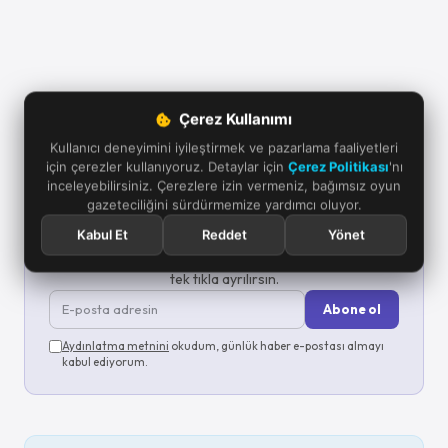
Çerez Kullanımı
Kullanıcı deneyimini iyileştirmek ve pazarlama faaliyetleri
için çerezler kullanıyoruz. Detaylar için
Çerez Politikası
'nı
inceleyebilirsiniz. Çerezlere izin vermeniz, bağımsız oyun
gazeteciliğini sürdürmemize yardımcı oluyor.
Günün oyun haberleri e-postana gelsin
Kabul Et
Reddet
Yönet
Her sabah 09.00'da son 24 saatin öne çıkan oyun
haberlerini tek mailde derliyoruz. Kaçırma; istediğin an
tek tıkla ayrılırsın.
Abone ol
Aydınlatma metnini
okudum, günlük haber e-postası almayı
kabul ediyorum.