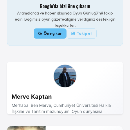
Google'da bizi öne çıkarın
Aramalarda ve haber akışında Oyun Günlüğü'nü takip
edin. Bağımsız oyun gazeteciliğine verdiğiniz destek için
teşekkürler.
Öne çıkar
Takip et
Merve Kaptan
Merhaba! Ben Merve, Cumhuriyet Üniversitesi Halkla
İlişkiler ve Tanıtım mezunuyum. Oyun dünyasına
tutkuyla bağlıyım ve en güncel haberleri, ilginç içerikleri
sizlerle paylaşmayı seviyorum.