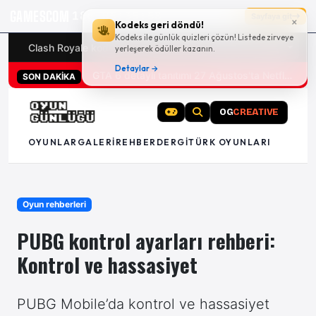
GAMESCOM
18g 06:35:58
Sayfaya git
×
Kodeks geri döndü!
Kodeks ile günlük quizleri çözün! Listede zirveye
Clash Royale kodları
Türk oyunları (PC ve konsollar) - 20
yerleşerek ödüller kazanın.
Detaylar →
San Diego Comic-Con 2026 tüm oyun duyuruları
SON DAKİKA
OG
CREATIVE
OYUNLAR
GALERI
REHBER
DERGI
TÜRK OYUNLARI
Oyun rehberleri
PUBG kontrol ayarları rehberi:
Kontrol ve hassasiyet
PUBG Mobile’da kontrol ve hassasiyet