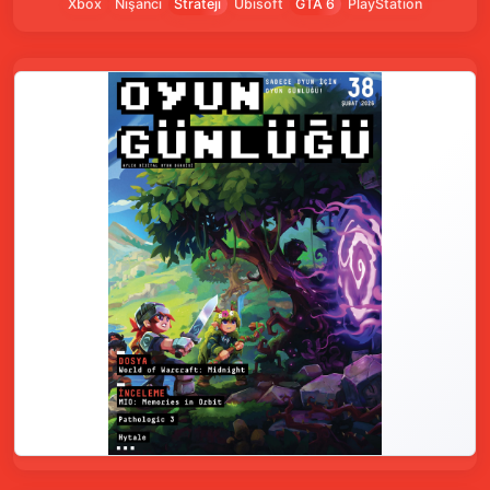
Xbox
Nişancı
Strateji
Ubisoft
GTA 6
PlayStation