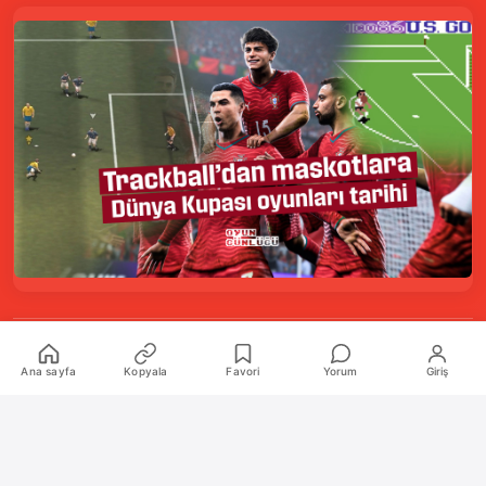
Kurumsal
Ana sayfa
Kopyala
Favori
Yorum
Giriş
Hakkımızda
İletişim
Künye
Katkıda Bulunanlar