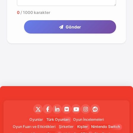
0
/ 1000 karakter
Gönder
Oyunlar
Türk Oyunları
Oyun İncelemeleri
Oyun Fuarı ve Etkinlikleri
Şirketler
Kişiler
Nintendo Switch