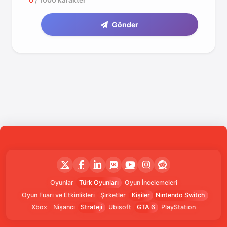
0
/ 1000 karakter
Gönder
Oyunlar
Türk Oyunları
Oyun İncelemeleri
Oyun Fuarı ve Etkinlikleri
Şirketler
Kişiler
Nintendo Switch
Xbox
Nişancı
Strateji
Ubisoft
GTA 6
PlayStation