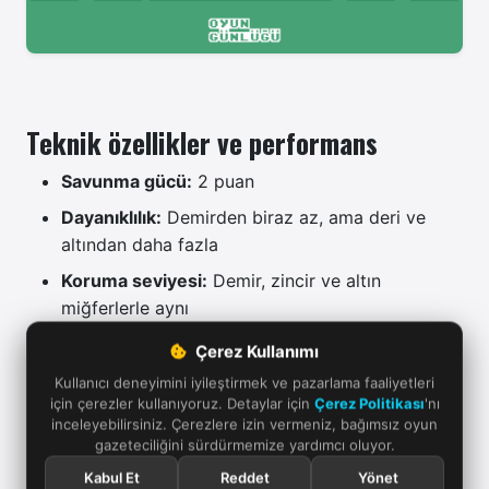
Teknik özellikler ve performans
Savunma gücü:
2 puan
Dayanıklılık:
Demirden biraz az, ama deri ve
altından daha fazla
Koruma seviyesi:
Demir, zincir ve altın
miğferlerle aynı
Büyülenebilirlik (Enchantability):
Uygun
Çerez Kullanımı
büyülerle (örneğin protection, unbreaking veya
Kullanıcı deneyimini iyileştirmek ve pazarlama faaliyetleri
respiration) bakır miğfer, geçici bir savunma
için çerezler kullanıyoruz. Detaylar için
Çerez Politikası
'nı
inceleyebilirsiniz. Çerezlere izin vermeniz, bağımsız oyun
parçasından çok daha fazlasına dönüşür:
gazeteciliğini sürdürmemize yardımcı oluyor.
dayanıklı, uzun ömürlü bir ekipman haline gelir.
Kabul Et
Reddet
Yönet