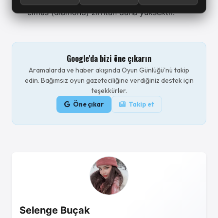
Büyülenebilirlik değeri:
Demirden biraz düşük,
elmas (diamond) zırhtan daha yüksektir.
Google'da bizi öne çıkarın
Aramalarda ve haber akışında Oyun Günlüğü'nü takip
edin. Bağımsız oyun gazeteciliğine verdiğiniz destek için
teşekkürler.
Öne çıkar
Takip et
Selenge Buçak