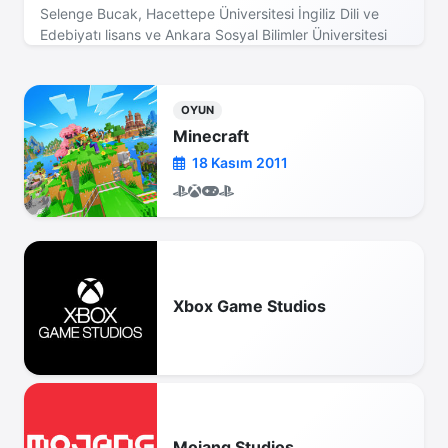
Selenge Bucak, Hacettepe Üniversitesi İngiliz Dili ve
Edebiyatı lisans ve Ankara Sosyal Bilimler Üniversitesi
yüksek lisans mezunudur. Çalışmaları edebiyat ve oyun
ilişkileri üzerinedir.
OYUN
Minecraft
18 Kasım 2011
Xbox Game Studios
Mojang Studios