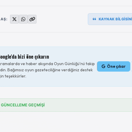
LAŞ:
KAYNAK BİLGİSİN
oogle'da bizi öne çıkarın
ramalarda ve haber akışında Oyun Günlüğü'nü takip
Öne çıkar
din. Bağımsız oyun gazeteciliğine verdiğiniz destek
çin teşekkürler.
GÜNCELLEME GEÇMİŞİ
.06.2026
Google Mini Cup’ta daha fazla gol atma rehberi