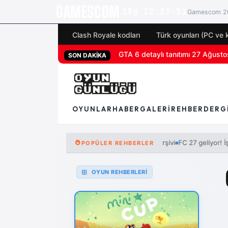
GAMESCOM
18g 12:13:50
Gamescom 20
Clash Royale kodları
Türk oyunları (PC ve 
GTA 6 detaylı tanıtımı 27 Ağustos
San Diego Comic-Con 2026 tüm 
SON DAKİKA
OYUNLAR
HABER
GALERI
REHBER
DERG
FC 27 geliyor! İşte tü
POPÜLER REHBERLER
OYUN REHBERLERİ