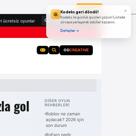
Sayfaya git
×
Kodeks geri döndü!
Kodeks ile günlük quizleri çözün! Listede
Giriş Yap
yi ücretsiz oyunlar
zirveye yerleşerek ödüller kazanın.
Detaylar →
OG
CREATIVE
r
Google Mini Cup rehber arşivi
la gol
DİĞER OYUN
REHBERLERİ
Roblox ne zaman
açılacak? 2026 için
son durum
RoEarn nedir,