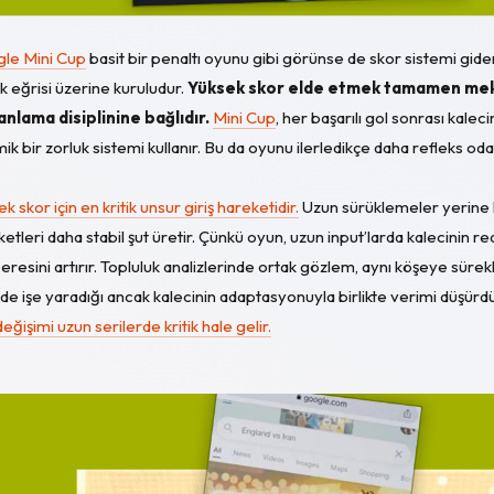
le Mini Cup
basit bir penaltı oyunu gibi görünse de skor sistemi gide
k eğrisi üzerine kuruludur.
Yüksek skor elde etmek tamamen mek
nlama disiplinine bağlıdır.
Mini Cup
, her başarılı gol sonrası kalecin
ik bir zorluk sistemi kullanır. Bu da oyunu ilerledikçe daha refleks odakl
k skor için en kritik unsur giriş hareketidir.
Uzun sürüklemeler yerine kı
etleri daha stabil şut üretir. Çünkü oyun, uzun input’larda kalecinin r
resini artırır. Topluluk analizlerinde ortak gözlem, aynı köşeye sürekl
e işe yaradığı ancak kalecinin adaptasyonuyla birlikte verimi düşür
eğişimi uzun serilerde kritik hale gelir.