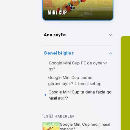
MİNİ CUP
Ana sayfa
Mini Cup rehber arşivi
Genel bilgiler
Google Mini Cup PC’de oynanır
mı?
Google Mini Cup neden
görünmüyor? 4 temel sebep
Google Mini Cup’ta daha fazla gol
nasıl atılır?
İLGİLİ HABERLER
Google Mini Cup nedir, nasıl
oynanır?