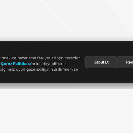
tirmek ve pazarlama faaliyetleri için çerezler
Kabul Et
Red
n
Çerez Politikası
'nı inceleyebilirsiniz.
 bağımsız oyun gazeteciliğini sürdürmemize