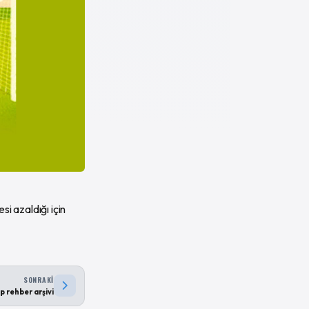
i azaldığı için
SONRAKI
p rehber arşivi