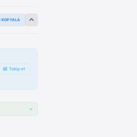
İ KOPYALA
Takip et