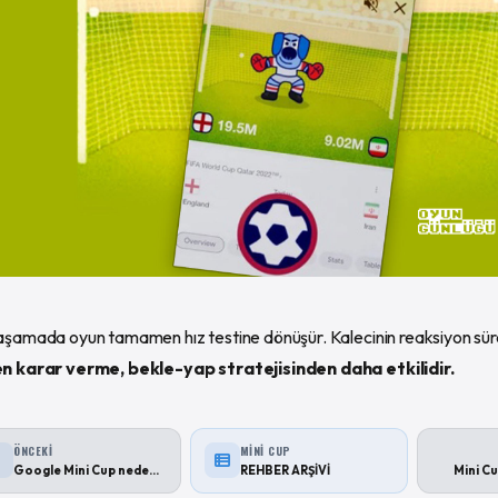
a
şamada oyun tamamen hız testine dönüşür. Kalecinin reaksiyon süres
n karar verme, bekle-yap stratejisinden daha etkilidir.
ÖNCEKI
MINI CUP
Google Mini Cup neden görünmüyor? 4 temel sebep
REHBER ARŞİVİ
Mini Cu