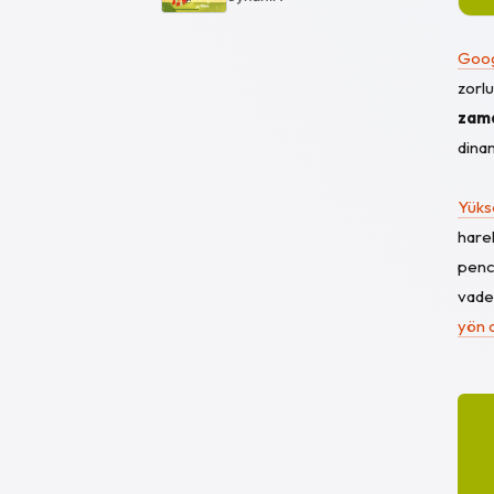
Goog
zorlu
zama
dinam
Yükse
harek
pence
vaded
yön d