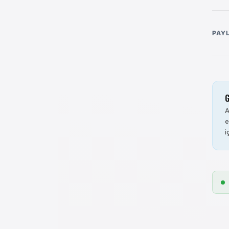
PAY
G
A
e
i
12