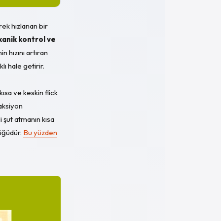
rek hızlanan bir
anik kontrol ve
in hızını artıran
ı hale getirir.
sa ve keskin flick
eaksiyon
i şut atmanın kısa
düğüdür.
Bu yüzden