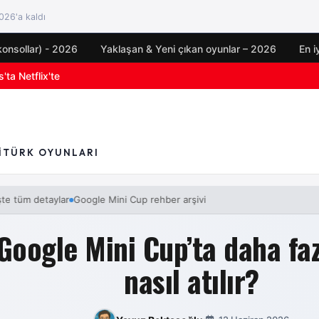
26'a kaldı
konsollar) - 2026
Yaklaşan & Yeni çıkan oyunlar – 2026
En i
'ta Netflix'te
oyun duyuruları
I
TÜRK OYUNLARI
m detaylar
Google Mini Cup rehber arşivi
FC 27 geliyor! İşte tüm detayla
Google Mini Cup’ta daha faz
nasıl atılır?