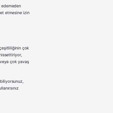
le edemeden
et etmesine izin
eşitliliğinin çok
issettiriyor,
r veya çok yavaş
ebiliyorsunuz,
llanırsınız