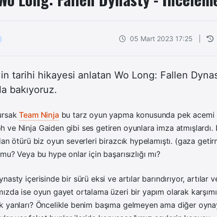
05 Mart 2023 17:25
|
 Çin tarihi hikayesi anlatan Wo Long: Fallen Dyn
la bakıyoruz.
ursak
Team Ninja
bu tarz oyun yapma konusunda pek acemi bi
 ve Ninja Gaiden gibi ses getiren oyunlara imza atmışlardı
dan ötürü biz oyun severleri birazcık hypelamıştı. (gaza getir
 mu? Veya bu hype onlar için başarısızlığı mı?
asty içerisinde bir sürü eksi ve artılar barındırıyor, artılar v
ızda ise oyun gayet ortalama üzeri bir yapım olarak karşımız
k yanları? Öncelikle benim başıma gelmeyen ama diğer oynay