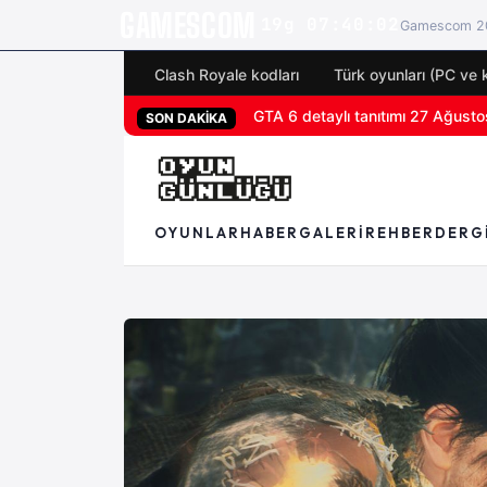
GAMESCOM
19g 07:40:00
Gamescom 20
Clash Royale kodları
Türk oyunları (PC ve 
San Diego Comic-Con 2026 tüm 
SON DAKİKA
OYUNLAR
HABER
GALERI
REHBER
DERG