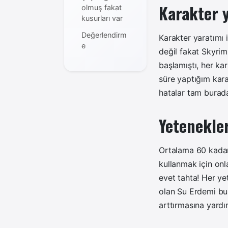
Karakter y
olmuş fakat
kusurları var
Değerlendirm
Karakter yaratımı 
e
değil fakat Skyri
başlamıştı, her k
süre yaptığım kara
hatalar tam burada
Yetenekler
Ortalama 60 kadar
kullanmak için onl
evet tahta! Her ye
olan Su Erdemi buz
arttırmasına yardı