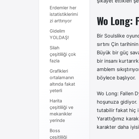
şikayet ettikleri 
Erdemler her
istatistiklerimi
Wo Long: F
zi arttırıyor
Gidelim
Bir Soulslike oyun
YOLDAŞ!
sırtını Çin tarihin
Silah
Büyük bir güç sava
çeşitliliği çok
bir insanı kurtarı
fazla
amblem sıkıştırıyo
Grafikleri
böylece başlıyor.
ortalamanın
altında fakat
yeterli
Wo Long: Fallen Dy
Harita
hoşunuza gidiyor. 
çeşitliliği ve
tutabilir fakat hiç
mekanikler
Yarattığımız kara
yerinde
karakter daha iyisi
Boss
çeşitliliği