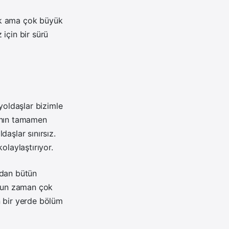
ok ama çok büyük
için bir sürü
oldaşlar bizimle
yının tamamen
daşlar sınırsız.
kolaylaştırıyor.
adan bütün
uğun zaman çok
n bir yerde bölüm