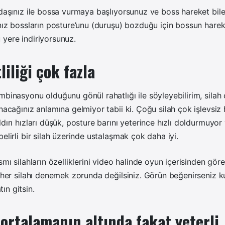
oldaşınız ile bossa vurmaya başlıyorsunuz ve boss hareket bi
ınız bossların posture’unu (duruşu) bozduğu için bossun harek
yere indiriyorsunuz.
liliği çok fazla
binasyonu olduğunu gönül rahatlığı ile söyleyebilirim, silah ç
nacağınız anlamına gelmiyor tabii ki. Çoğu silah çok işlevsiz h
ldırı hızları düşük, posture barını yeterince hızlı doldurmuyo
elirli bir silah üzerinde ustalaşmak çok daha iyi.
smı silahların özelliklerini video halinde oyun içerisinden gör
n her silahı denemek zorunda değilsiniz. Görün beğenirseniz ku
ın gitsin.
 ortalamanın altında fakat yeterli