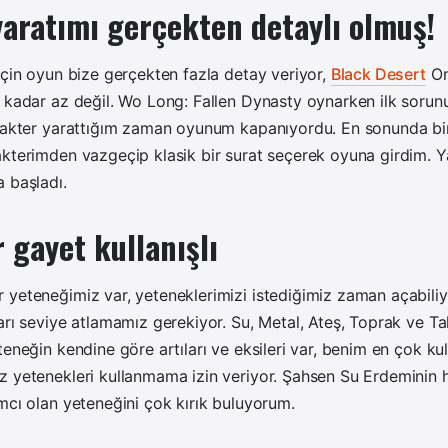
aratımı gerçekten detaylı olmuş!
için oyun bize gerçekten fazla detay veriyor,
Black Desert
On
m kadar az değil. Wo Long: Fallen Dynasty oynarken ilk soru
arakter yarattığım zaman oyunum kapanıyordu. En sonunda bi
kterimden vazgeçip klasik bir surat seçerek oyuna girdim. Y
 başladı.
 gayet kullanışlı
 yeteneğimiz var, yeteneklerimizi istediğimiz zaman açabili
arı seviye atlamamız gerekiyor. Su, Metal, Ateş, Toprak ve Ta
teneğin kendine göre artıları ve eksileri var, benim en çok k
 yetenekleri kullanmama izin veriyor. Şahsen Su Erdeminin h
mcı olan yeteneğini çok kırık buluyorum.