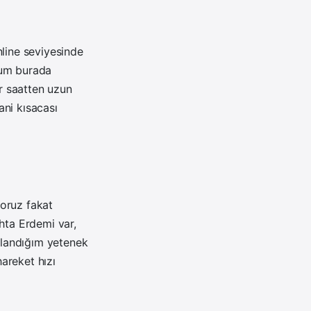
line seviyesinde
num burada
r saatten uzun
ani kısacası
yoruz fakat
hta Erdemi var,
ullandığım yetenek
areket hızı