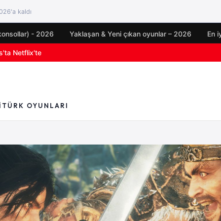
26'a kaldı
konsollar) - 2026
Yaklaşan & Yeni çıkan oyunlar – 2026
En i
oyun duyuruları
I
TÜRK OYUNLARI