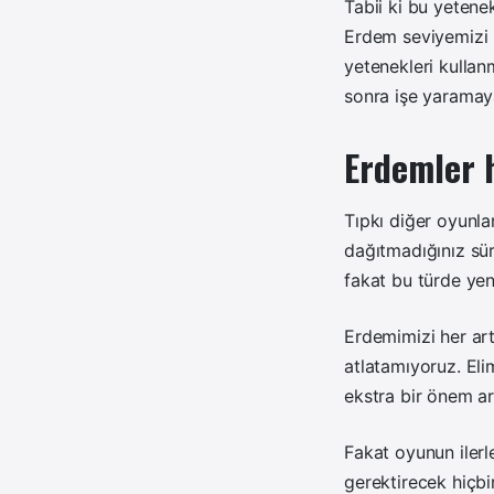
Tabii ki bu yetene
Erdem seviyemizi 
yetenekleri kullan
sonra işe yaramay
Erdemler h
Tıpkı diğer oyunlar
dağıtmadığınız süre
fakat bu türde yeni 
Erdemimizi her artt
atlatamıyoruz. Eli
ekstra bir önem ar
Fakat oyunun ilerl
gerektirecek hiçbir