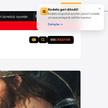
Sayfaya git
×
Kodeks geri döndü!
Kodeks ile günlük quizleri çözün! Listede
Giriş Yap
yi ücretsiz oyunlar
zirveye yerleşerek ödüller kazanın.
Detaylar →
OG
CREATIVE