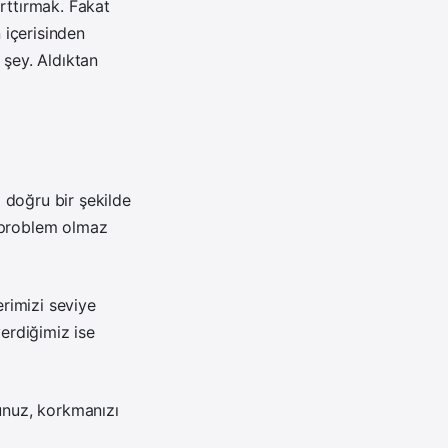
rttırmak. Fakat
 içerisinden
 şey. Aldıktan
ı doğru bir şekilde
iç problem olmaz
erimizi seviye
verdiğimiz ise
sunuz, korkmanızı