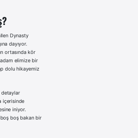
ş?
allen Dynasty
ğına dayıyor.
ın ortasında kör
 adam elimize bir
rap dolu hikayemiz
 detaylar
 içerisinde
sine iniyor.
 boş boş bakan bir