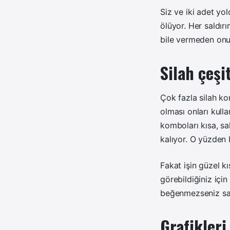
Siz ve iki adet y
ölüyor. Her saldır
bile vermeden onu 
Silah çeşit
Çok fazla silah kom
olması onları kulla
komboları kısa, sa
kalıyor. O yüzden b
Fakat işin güzel kı
görebildiğiniz içi
beğenmezseniz sat
Grafikleri