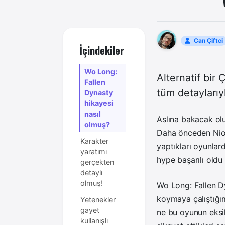
Can Çiftci
İçindekiler
Wo Long:
Alternatif bir
Fallen
tüm detaylarıy
Dynasty
hikayesi
nasıl
Aslına bakacak ol
olmuş?
Daha önceden Nioh
Karakter
yaptıkları oyunlar
yaratımı
hype başarılı oldu
gerçekten
detaylı
olmuş!
Wo Long: Fallen Dyn
koymaya çalıştığım
Yetenekler
gayet
ne bu oyunun eksi
kullanışlı