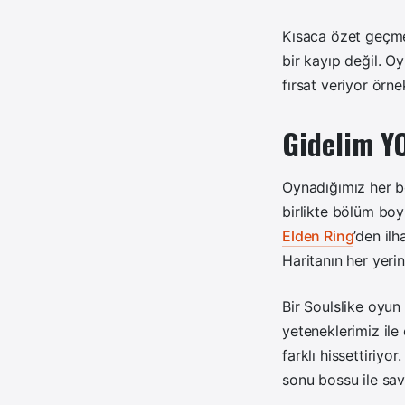
Kısaca özet geçme
bir kayıp değil. O
fırsat veriyor örn
Gidelim Y
Oynadığımız her b
birlikte bölüm bo
Elden Ring
’den il
Haritanın her yerin
Bir Soulslike oyun
yeteneklerimiz ile
farklı hissettiriy
sonu bossu ile sa