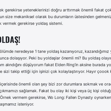
k gerekirse yeteneklerinizi doğru arttırmak önemli fakat ç
yun size mekaniksel olarak bu durumların üstesinden gelmeniz 
ek vermek gerekirse yoldaş sistemi.
OLDAŞ!
ölümde neredeyse 1 tane yoldaş kazanıyoruz, kazandığımız y
yunca dolaşıyor. Peki bu yoldaşlar önemli mi? Bu yoldaş ola
ham alındığını düşüyorum fakat Elden Ring’in aksine burada yol
e sizi takip ettiği için işinizi çok kolaylaştırıyor. Hayır çoook 
 içerisinde önemli olan şey bizi zor durumlara sokmak ve or
 çıkmamızı sağlamak. Fakat bu olay iki kişi veya üç kişi old
or. Örnek vermem gerekirse, Wo Long: Fallen Dynasty oynarke
vaşmamız isteniyor.