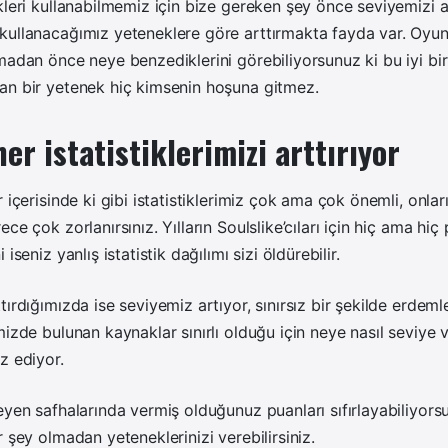
kleri kullanabilmemiz için bize gereken şey önce seviyemizi a
kullanacağımız yeteneklere göre arttırmakta fayda var. Oyun
madan önce neye benzediklerini görebiliyorsunuz ki bu iyi bir
an bir yetenek hiç kimsenin hoşuna gitmez.
er istatistiklerimizi arttırıyor
 içerisinde ki gibi istatistiklerimiz çok ama çok önemli, onlar
ce çok zorlanırsınız. Yılların Soulslike’cıları için hiç ama h
iseniz yanlış istatistik dağılımı sizi öldürebilir.
ırdığımızda ise seviyemiz artıyor, sınırsız bir şekilde erdeml
mizde bulunan kaynaklar sınırlı olduğu için neye nasıl seviye 
z ediyor.
eyen safhalarında vermiş olduğunuz puanları sıfırlayabiliyor
 şey olmadan yeteneklerinizi verebilirsiniz.