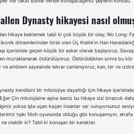
şeyler var fakat bunlar ileride konuşacağımız şeylerin konusu.
allen Dynasty hikayesi nasıl olmu
dan hikaye beklemek tabii ki çok büyük bir olay, Wo Long: F
in ikonik dönemlerinden birisi olan Üç Krallık’ın Han Hanedanlı
şı içerisinde geçen küçük bir asker olarak başlıyoruz. Savaş
rken mızraklanarak öldürülüyoruz. Öldürüldükten sonra bu kör
r ve amblem sayesinde tekrar canlanıyoruz, kan, ter ve ızdı
nasty kendisini bir mitolojiye dayattığı için hikaye içerisinde
Eğer Çin mitolojisine aşina iseniz bu hikaye sizi birazcık daha
 ilginiz yoksa işte uçan kaçan insanlar var vuruyorsunuz seviye
kterimiz tıpkı Nioh oyununda olduğu gibi konuşamıyor, etrafa
 ne olabilir ki? Tabii ki konuşan bir karakter.