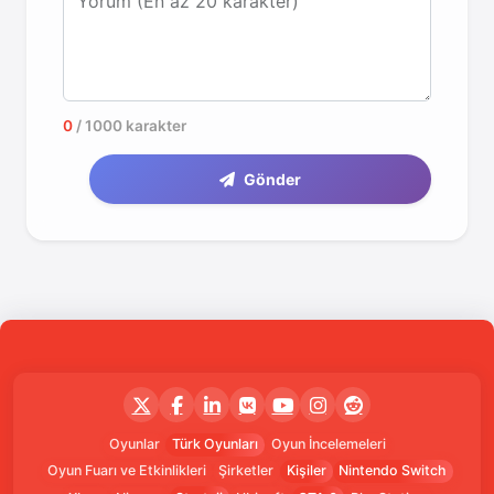
Yorum (En az 20 karakter)
0
/ 1000 karakter
Gönder
Oyunlar
Türk Oyunları
Oyun İncelemeleri
Oyun Fuarı ve Etkinlikleri
Şirketler
Kişiler
Nintendo Switch