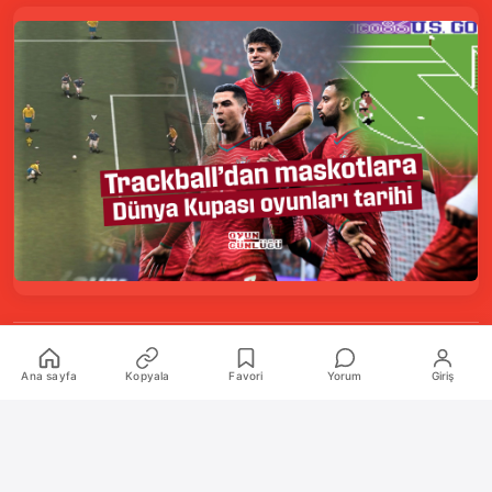
Kurumsal
Ana sayfa
Kopyala
Favori
Yorum
Giriş
Hakkımızda
İletişim
Künye
Katkıda Bulunanlar