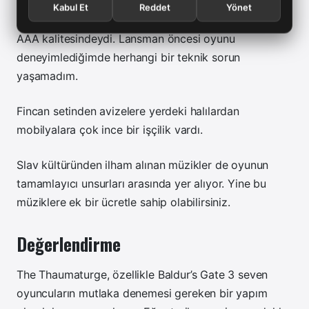
söylemeliyim. Sokaklardaki su birikintilerindeki
Kabul Et
Reddet
Yönet
hissiyat, gece lambaları dahil ortam ve detay çizimleri
AAA kalitesindeydi. Lansman öncesi oyunu
deneyimlediğimde herhangi bir teknik sorun
yaşamadım.
Fincan setinden avizelere yerdeki halılardan
mobilyalara çok ince bir işçilik vardı.
Slav kültüründen ilham alınan müzikler de oyunun
tamamlayıcı unsurları arasında yer alıyor. Yine bu
müziklere ek bir ücretle sahip olabilirsiniz.
Değerlendirme
The Thaumaturge, özellikle Baldur’s Gate 3 seven
oyuncuların mutlaka denemesi gereken bir yapım