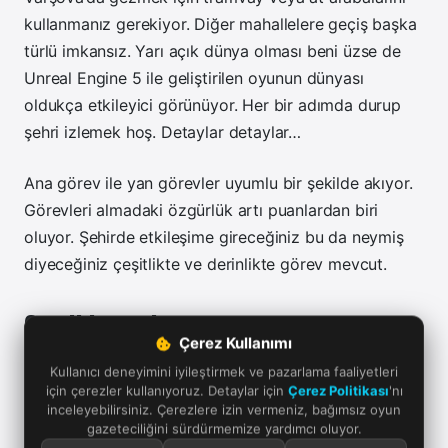
kullanmanız gerekiyor. Diğer mahallelere geçiş başka
türlü imkansız. Yarı açık dünya olması beni üzse de
Unreal Engine 5 ile geliştirilen oyunun dünyası
oldukça etkileyici görünüyor. Her bir adımda durup
şehri izlemek hoş. Detaylar detaylar…
Ana görev ile yan görevler uyumlu bir şekilde akıyor.
Görevleri almadaki özgürlük artı puanlardan biri
oluyor. Şehirde etkileşime gireceğiniz bu da neymiş
diyeceğiniz çeşitlikte ve derinlikte görev mevcut.
Grafikler, animasyon, ses ve atmosfer
Çerez Kullanımı
Unreal Engine 5 kullanılan oyunda grafikler ve
Kullanıcı deneyimini iyileştirmek ve pazarlama faaliyetleri
için çerezler kullanıyoruz. Detaylar için
Çerez Politikası
'nı
animasyon kalitesi oyun motorunun hakkını verirken,
inceleyebilirsiniz. Çerezlere izin vermeniz, bağımsız oyun
optimizasyon sorunuyla da karşılaşmadığımı
gazeteciliğini sürdürmemize yardımcı oluyor.