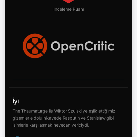
İnceleme Puanı
İyi
The Thaumaturge ile Wiktor Szulski'ye eşlik ettiğimiz
gizemlerle dolu hikayede Rasputin ve Stanislaw gibi
isimlerle karşılaşmak heyecan vericiydi.