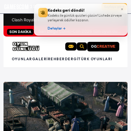
GAMESCOM
18g 21:17:01
Sayfaya git
×
Kodeks geri döndü!
Kodeks ile günlük quizleri çözün! Listede zirveye
Clash Royale kodları
Türk oyunları (PC ve konsollar) - 20
yerleşerek ödüller kazanın.
Detaylar →
San Diego Comic-Con 2026 tüm oyun duyuruları
SON DAKİKA
OG
CREATIVE
OYUNLAR
GALERI
REHBER
DERGI
TÜRK OYUNLARI