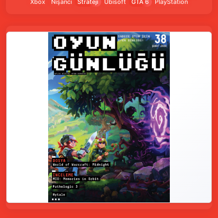
Xbox
Nişancı
Strateji
Ubisoft
GTA 6
PlayStation