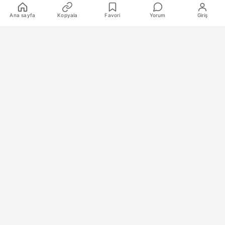
Kurumsal
Ana sayfa
Kopyala
Favori
Yorum
Giriş
Hakkımızda
İletişim
Künye
Katkıda Bulunanlar
Oyun Araçları Paketi
Oyun Araçları
Şekilli Nick Aracı
Nişangah Oluşturucu
Politikalar
İnceleme Politikası ve Puanlama Sistemi
Sıkça Sorulan Sorular (SSS)
Alıntı ve Yeniden Kullanım Politikası
Site Kullanım Koşulları (Yasal Uyarı)