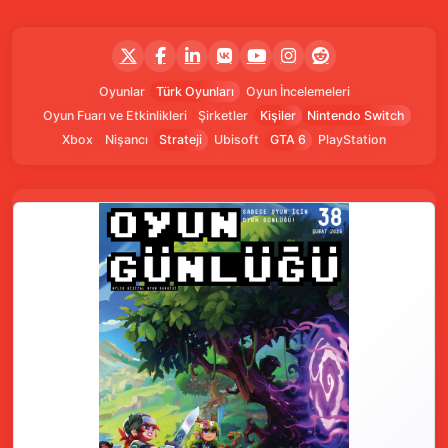
Oyunlar
Türk Oyunları
Oyun İncelemeleri
Oyun Fuarı ve Etkinlikleri
Şirketler
Kişiler
Nintendo Switch
Xbox
Nişancı
Strateji
Ubisoft
GTA 6
PlayStation