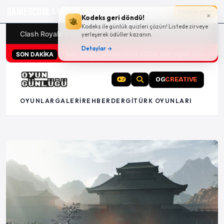
GAMESCOM
18g 06:38:08
Sayfaya git
×
Kodeks geri döndü!
Kodeks ile günlük quizleri çözün! Listede zirveye
Clash Royale kodları
Türk oyunları (PC ve konsollar) - 20
yerleşerek ödüller kazanın.
Detaylar →
San Diego Comic-Con 2026 tüm oyun duyuruları
SON DAKİKA
OG
CREATIVE
OYUNLAR
GALERI
REHBER
DERGI
TÜRK OYUNLARI