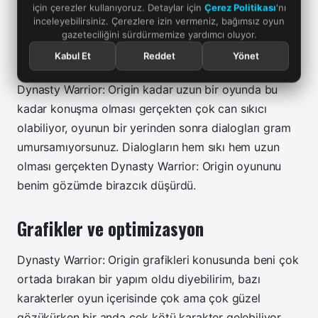
için çerezler kullanıyoruz. Detaylar için
Çerez Politikası
'nı
inceleyebilirsiniz. Çerezlere izin vermeniz, bağımsız oyun
Oyunda çok ama çok fazla konuşma var
gazeteciliğini sürdürmemize yardımcı oluyor.
buna hazır ol!
Kabul Et
Reddet
Yönet
Dynasty Warrior: Origin kadar uzun bir oyunda bu
kadar konuşma olması gerçekten çok can sıkıcı
olabiliyor, oyunun bir yerinden sonra dialogları gram
umursamıyorsunuz. Dialogların hem sıkı hem uzun
olması gerçekten Dynasty Warrior: Origin oyununu
benim gözümde birazcık düşürdü.
Grafikler ve optimizasyon
Dynasty Warrior: Origin grafikleri konusunda beni çok
ortada bırakan bir yapım oldu diyebilirim, bazı
karakterler oyun içerisinde çok ama çok güzel
gözükürken bir anda çok kötü karakter gelebiliyor.