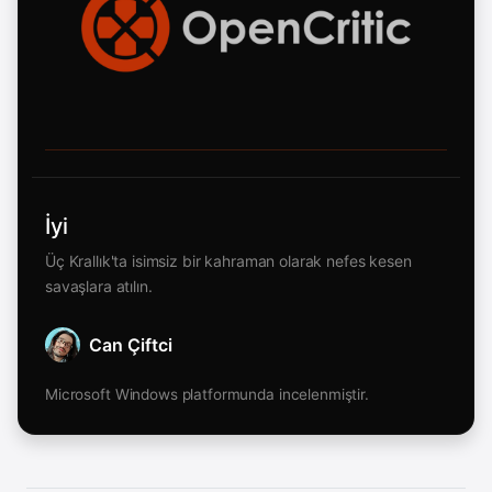
İyi
Üç Krallık'ta isimsiz bir kahraman olarak nefes kesen
savaşlara atılın.
Can Çiftci
Microsoft Windows platformunda incelenmiştir.