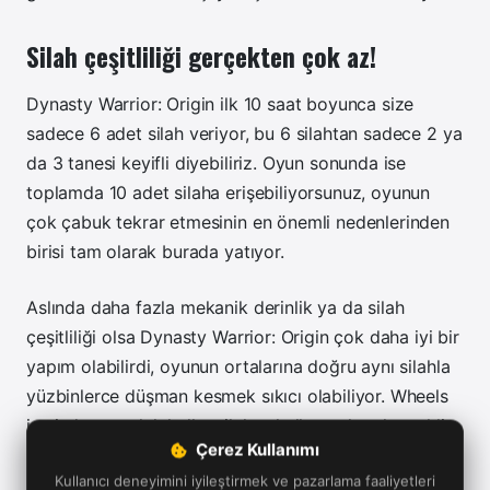
Silah çeşitliliği gerçekten çok az!
Dynasty Warrior: Origin ilk 10 saat boyunca size
sadece 6 adet silah veriyor, bu 6 silahtan sadece 2 ya
da 3 tanesi keyifli diyebiliriz. Oyun sonunda ise
toplamda 10 adet silaha erişebiliyorsunuz, oyunun
çok çabuk tekrar etmesinin en önemli nedenlerinden
birisi tam olarak burada yatıyor.
Aslında daha fazla mekanik derinlik ya da silah
çeşitliliği olsa Dynasty Warrior: Origin çok daha iyi bir
yapım olabilirdi, oyunun ortalarına doğru aynı silahla
yüzbinlerce düşman kesmek sıkıcı olabiliyor. Wheels
isminde yuvarlak halka silahını kullanmak çok zevkli
Çerez Kullanımı
olduğu için en azından sizi uzun süre götüreceğini
Kullanıcı deneyimini iyileştirmek ve pazarlama faaliyetleri
söyleyebilirim.