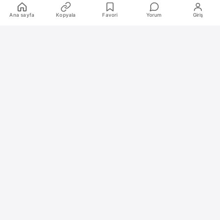
Kurumsal
Ana sayfa
Kopyala
Favori
Yorum
Giriş
Hakkımızda
İletişim
Künye
Katkıda Bulunanlar
Oyun Araçları Paketi
Oyun Araçları
Şekilli Nick Aracı
Nişangah Oluşturucu
Politikalar
İnceleme Politikası ve Puanlama Sistemi
Sıkça Sorulan Sorular (SSS)
Alıntı ve Yeniden Kullanım Politikası
Site Kullanım Koşulları (Yasal Uyarı)