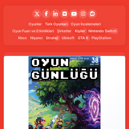
Oyunlar
Türk Oyunları
Oyun İncelemeleri
Oyun Fuarı ve Etkinlikleri
Şirketler
Kişiler
Nintendo Switch
Xbox
Nişancı
Strateji
Ubisoft
GTA 6
PlayStation