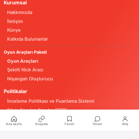
Kurumsal
Hakkımızda
İletişim
Künye
Katkıda Bulunanlar
Oyun Araçları Paketi
Oyun Araçları
Şekilli Nick Aracı
Nişangah Oluşturucu
Politikalar
İnceleme Politikası ve Puanlama Sistemi
Sıkça Sorulan Sorular (SSS)
Alıntı ve Yeniden Kullanım Politikası
Ana sayfa
Kopyala
Favori
Yorum
Giriş
Site Kullanım Koşulları (Yasal Uyarı)
Gizlilik Politikası