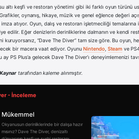
su altı keşfi ve restoran yönetimi gibi iki farklı oyun türünü
. Grafikler, oynanış, hikaye, müzik ve genel eğlence değeri aç
 imza atıyor. Oyun, dalış ve restoran işletmeciliği temalarına
siye edilir. Eğer denizlerin derinliklerine dalmanın ve kendi res
ni kuruyorsanız, “Dave The Diver” tam size göre. Bu oyun, h
edecek bir macera vaat ediyor. Oyunu
Nintendo
,
Steam
ve PS4
Bu ay PS Plus’a gelecek Dave The Diver’ı deneyimlemenizi tav
 Kaynar
tarafından kaleme alınmıştır.
er - İnceleme
Mükemmel
Okyanusun derinliklerinde bir dalışa hazır
mısınız? Dave The Diver, denizaltı
dünyasının keşfi ve sushi restoranı