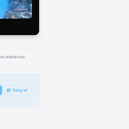
z atabilirsiniz.
Takip et