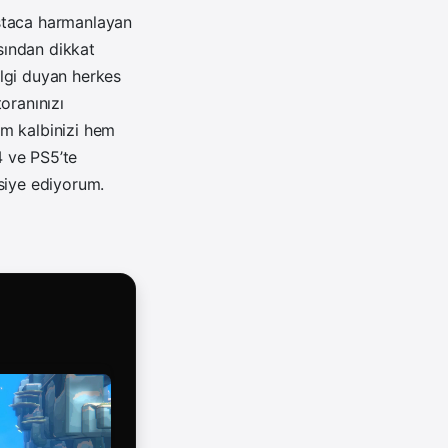
 ustaca harmanlayan
ısından dikkat
 ilgi duyan herkes
toranınızı
em kalbinizi hem
 ve PS5’te
siye ediyorum.