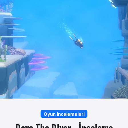
Oyun incelemeleri
Dave The Diver - İnceleme