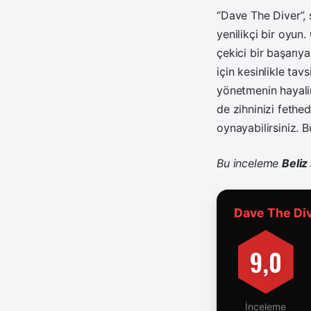
“Dave The Diver”, 
yenilikçi bir oyun
çekici bir başarıya
için kesinlikle tav
yönetmenin hayali
de zihninizi feth
oynayabilirsiniz. 
Bu inceleme
Beliz
Dave The Div
9,0
İnceleme