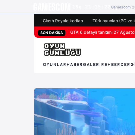
GAMESCOM
18g 21:15:20
Gamescom 20
Clash Royale kodları
Türk oyunları (PC ve 
San Diego Comic-Con 2026 tüm 
SON DAKİKA
OYUNLAR
HABER
GALERI
REHBER
DERG