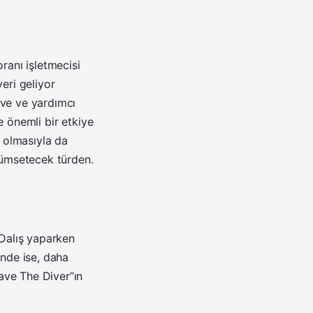
ranı işletmecisi
eri geliyor
ave ve yardımcı
de önemli bir etkiye
u olmasıyla da
ülümsetecek türden.
 Dalış yaparken
ünde ise, daha
Dave The Diver”ın