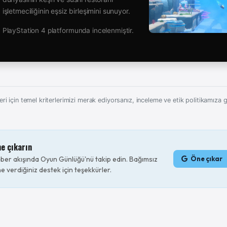
işletmeciliğinin eşsiz birleşimini sunuyor.
PlayStation 4 platformunda incelenmiştir.
ri için temel kriterlerimizi merak ediyorsanız, inceleme ve etik politikamıza gö
ne çıkarın
er akışında Oyun Günlüğü'nü takip edin. Bağımsız
Öne çıkar
e verdiğiniz destek için teşekkürler.