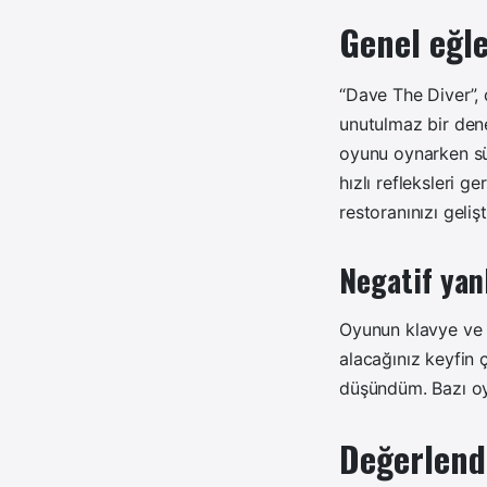
Genel eğl
“Dave The Diver”, ç
unutulmaz bir den
oyunu oynarken sü
hızlı refleksleri 
restoranınızı geliş
Negatif yan
Oyunun klavye ve m
alacağınız keyfin 
düşündüm. Bazı oy
Değerlend