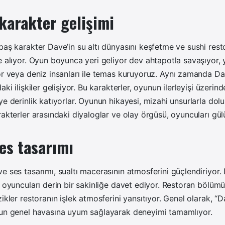
karakter gelişimi
baş karakter Dave’in su altı dünyasını keşfetme ve sushi resto
e alıyor. Oyun boyunca yeri geliyor dev ahtapotla savaşıyor, y
or veya deniz insanları ile temas kuruyoruz. Aynı zamanda D
aki ilişkiler gelişiyor. Bu karakterler, oyunun ilerleyişi üzerin
ye derinlik katıyorlar. Oyunun hikayesi, mizahi unsurlarla dol
rakterler arasındaki diyaloglar ve olay örgüsü, oyuncuları g
es tasarımı
e ses tasarımı, sualtı macerasının atmosferini güçlendiriyor.
, oyuncuları derin bir sakinliğe davet ediyor. Restoran bölüm
zikler restoranın işlek atmosferini yansıtıyor. Genel olarak, “
nun genel havasına uyum sağlayarak deneyimi tamamlıyor.