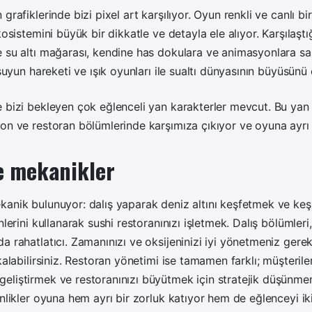
grafiklerinde bizi pixel art karşılıyor. Oyun renkli ve canlı bi
kosistemini büyük bir dikkatle ve detayla ele alıyor. Karşılaştığ
 su altı mağarası, kendine has dokulara ve animasyonlara sa
 suyun hareketi ve ışık oyunları ile sualtı dünyasının büyüsünü 
 bizi bekleyen çok eğlenceli yan karakterler mevcut. Bu yan
on ve restoran bölümlerinde karşımıza çıkıyor ve oyuna ayrı b
e mekanikler
anik bulunuyor: dalış yaparak deniz altını keşfetmek ve keşi
nlerini kullanarak sushi restoranınızı işletmek. Dalış bölümleri,
a rahatlatıcı. Zamanınızı ve oksijeninizi iyi yönetmeniz gerek
 kalabilirsiniz. Restoran yönetimi ise tamamen farklı; müşteril
eliştirmek ve restoranınızı büyütmek için stratejik düşünmen
inlikler oyuna hem ayrı bir zorluk katıyor hem de eğlenceyi iki