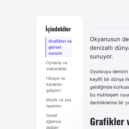
İçindekiler
Okyanusun deri
Grafikler ve
denizaltı dünya
görsel
sunum
sunuyor.
Oynanış ve
mekanikler
Oyuncuyu denizin 
Hikaye ve
keyifli bir dünya i
karakter
geldiğinde korkusuz
gelişimi
bu muhteşem oyunda
Müzik ve ses
derinliklerine bir 
tasarımı
Genel
Grafikler
eğlence
değeri