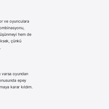
yor ve oyunculara
kombinasyonu,
k düşünmeyi hem de
yüksek, çünkü
.
lu varsa oyundan
 konusunda epey
maya karar kıldım.