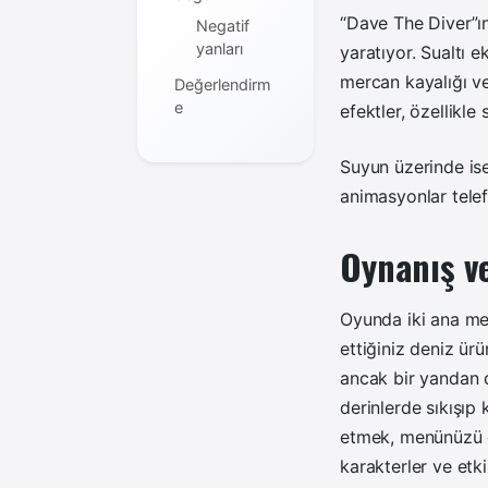
“Dave The Diver”ın 
Negatif
yanları
yaratıyor. Sualtı e
mercan kayalığı ve
Değerlendirm
e
efektler, özellikle
Suyun üzerinde ise
animasyonlar telef
Oynanış v
Oyunda iki ana mek
ettiğiniz deniz ürü
ancak bir yandan d
derinlerde sıkışıp
etmek, menünüzü g
karakterler ve etk