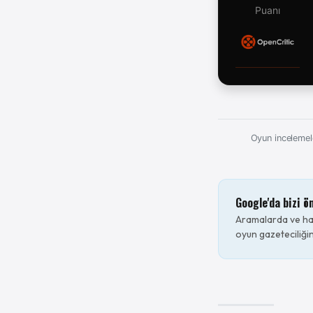
Puanı
Oyun incelemele
Google'da bizi ö
Aramalarda ve hab
oyun gazeteciliğin