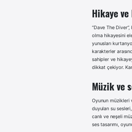
Hikaye ve 
“Dave The Diver”, 
olma hikayesini el
yunusları kurtarıy
karakterler arasınd
sahipler ve hikaye
dikkat çekiyor. Ka
Müzik ve s
Oyunun müzikleri v
duyulan su sesleri
canlı ve neşeli mü
ses tasarımı, oyu