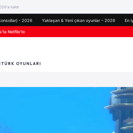
26'a kaldı
konsollar) - 2026
Yaklaşan & Yeni çıkan oyunlar – 2026
En i
oyun duyuruları
I
TÜRK OYUNLARI