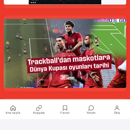
Kurumsal
Ana sayfa
Kopyala
Favori
Yorum
Giriş
Hakkımızda
İletişim