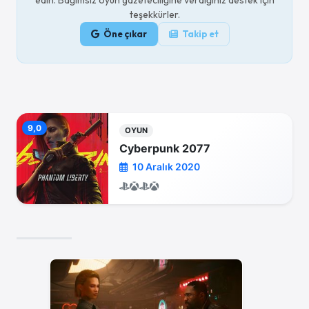
teşekkürler.
Öne çıkar
Takip et
9,0
OYUN
Cyberpunk 2077
10 Aralık 2020