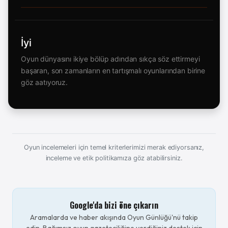
İyi
Oyun dünyasını ikiye bölüp adından sıkça söz ettirmeyi
başaran, son zamanların en tartışmalı oyunlarından birine
göz aatıyoruz.
Oyun incelemeleri için temel kriterlerimizi merak ediyorsanız,
inceleme ve etik politikamıza göz atabilirsiniz.
Google'da bizi öne çıkarın
Aramalarda ve haber akışında Oyun Günlüğü'nü takip
edin. Bağımsız oyun gazeteciliğine verdiğiniz destek için