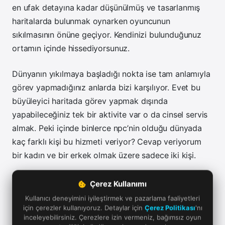
en ufak detayına kadar düşünülmüş ve tasarlanmış
haritalarda bulunmak oynarken oyuncunun
sıkılmasının önüne geçiyor. Kendinizi bulunduğunuz
ortamın içinde hissediyorsunuz.
Dünyanın yıkılmaya başladığı nokta ise tam anlamıyla
görev yapmadığınız anlarda bizi karşılıyor. Evet bu
büyüleyici haritada görev yapmak dışında
yapabileceğiniz tek bir aktivite var o da cinsel servis
almak. Peki içinde binlerce npc’nin olduğu dünyada
kaç farklı kişi bu hizmeti veriyor? Cevap veriyorum
bir kadın ve bir erkek olmak üzere sadece iki kişi.
Görev yapmayı bırakıp dünyanın büyüleyici
Çerez Kullanımı
atmosferine kapılmak istediğinizde yapabileceğiniz
Kullanıcı deneyimini iyileştirmek ve pazarlama faaliyetleri
tek bir aktivite var. Karakterimizin saçını bile
için çerezler kullanıyoruz. Detaylar için
Çerez Politikası
'nı
inceleyebilirsiniz. Çerezlere izin vermeniz, bağımsız oyun
kestiremiyoruz. Oyuna başlarken genital uzvumuzu