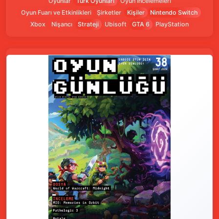
Oyunlar
Türk Oyunları
Oyun İncelemeleri
Oyun Fuarı ve Etkinlikleri
Şirketler
Kişiler
Nintendo Switch
Xbox
Nişancı
Strateji
Ubisoft
GTA 6
PlayStation