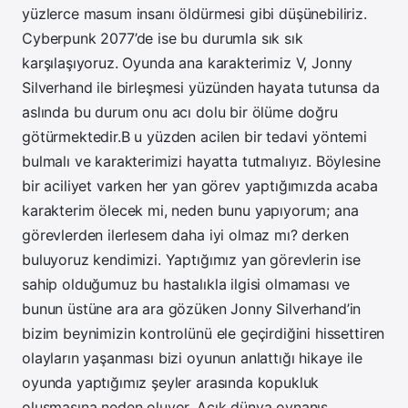
yüzlerce masum insanı öldürmesi gibi düşünebiliriz.
Cyberpunk 2077’de ise bu durumla sık sık
karşılaşıyoruz. Oyunda ana karakterimiz V, Jonny
Silverhand ile birleşmesi yüzünden hayata tutunsa da
aslında bu durum onu acı dolu bir ölüme doğru
götürmektedir.B u yüzden acilen bir tedavi yöntemi
bulmalı ve karakterimizi hayatta tutmalıyız. Böylesine
bir aciliyet varken her yan görev yaptığımızda acaba
karakterim ölecek mi, neden bunu yapıyorum; ana
görevlerden ilerlesem daha iyi olmaz mı? derken
buluyoruz kendimizi. Yaptığımız yan görevlerin ise
sahip olduğumuz bu hastalıkla ilgisi olmaması ve
bunun üstüne ara ara gözüken Jonny Silverhand’in
bizim beynimizin kontrolünü ele geçirdiğini hissettiren
olayların yaşanması bizi oyunun anlattığı hikaye ile
oyunda yaptığımız şeyler arasında kopukluk
oluşmasına neden oluyor. Açık dünya oynanış