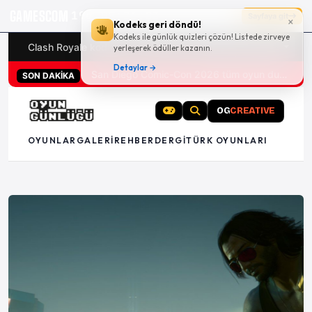
GAMESCOM
19g 09:26:02
Sayfaya git
×
Kodeks geri döndü!
Kodeks ile günlük quizleri çözün! Listede zirveye
Clash Royale kodları
Türk oyunları (PC ve konsollar) - 20
yerleşerek ödüller kazanın.
Detaylar →
San Diego Comic-Con 2026 tüm oyun duyuruları
SON DAKİKA
OG
CREATIVE
OYUNLAR
GALERI
REHBER
DERGI
TÜRK OYUNLARI