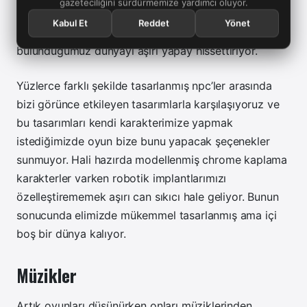
gazeteciliğini sürdürmemize yardımcı oluyor.
bile seçebileceğimiz bir oyunda saçımızı
Kabul Et
Reddet
Yönet
kestirebileceğimiz bir berber bile olmaması içinde
bulunduğumuz dünyayı aşırı yapay hissettiriyor.
Yüzlerce farklı şekilde tasarlanmış npc’ler arasında
bizi görünce etkileyen tasarımlarla karşılaşıyoruz ve
bu tasarımları kendi karakterimize yapmak
istediğimizde oyun bize bunu yapacak şeçenekler
sunmuyor. Hali hazırda modellenmiş chrome kaplama
karakterler varken robotik implantlarımızı
özelleştirememek aşırı can sıkıcı hale geliyor. Bunun
sonucunda elimizde mükemmel tasarlanmış ama içi
boş bir dünya kalıyor.
Müzikler
Artık oyunları düşünürken onları müziklerinden