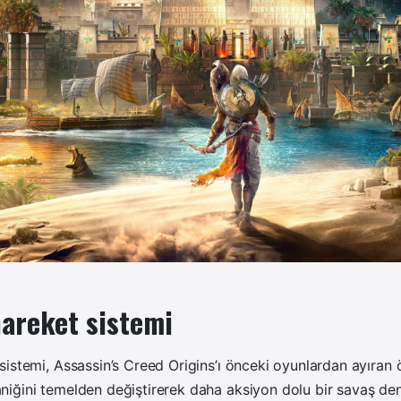
hareket sistemi
istemi, Assassin’s Creed Origins’ı önceki oyunlardan ayıran ö
iğini temelden değiştirerek daha aksiyon dolu bir savaş de