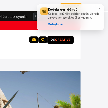
Sayfaya git
×
Kodeks geri döndü!
Kodeks ile günlük quizleri çözün! Listede
Giriş Yap
yi ücretsiz oyunlar
zirveye yerleşerek ödüller kazanın.
Detaylar →
OG
CREATIVE