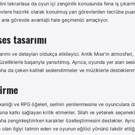
ini tekrarlasa da oyun içi zenginlik konusunda fena iş çıkar
vlere hazırlık olarak konulmuş yan görevlerden tecrübe puan
k ana görevde avantajlı hale geçmenizi amaçlıyor.
ses tasarımı
ımı ve detayları oldukça etkileyici. Antik Mısır’ın atmosferi, c
elliklerle başarıyla yansıtılmış. Ayrıca, oyunda yer alan sesl
a da çeken kaliteli seslendirmeler ve müziklerle desteklenm
irme
niği ve RPG öğeleri, serinin yenilenmesine ve oyunculara d
na katkı sağlayan kritik etmenler. Silah ve yetenek seçenekl
daha zenginleştirirken karakter özelleştirmesini destekler. Ayr
a olan ilgiyi tatmin eden ve oyunun eğitici yönünü takdir ettiğ