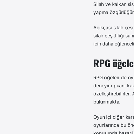
Silah ve kalkan sis
yapma özgürlüğüne
Açıkçası silah çeş
silah çeşitliliği s
için daha eğlencel
RPG öğele
RPG öğeleri de oy
deneyim puanı kaza
özelleştirebilirler
bulunmakta.
Oyun içi diğer kar
oyunlarında bu ön
konusunda başarılı 