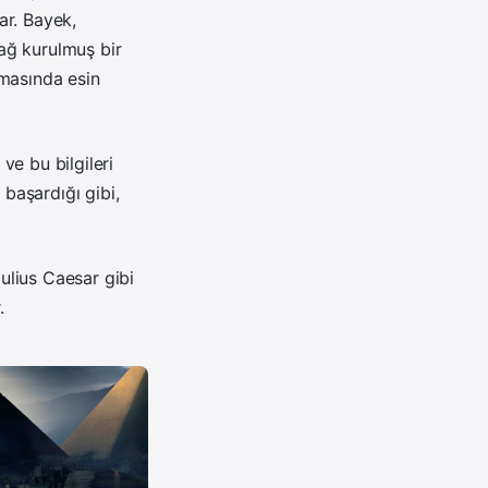
kar. Bayek,
ağ kurulmuş bir
ulmasında esin
ve bu bilgileri
 başardığı gibi,
ulius Caesar gibi
.