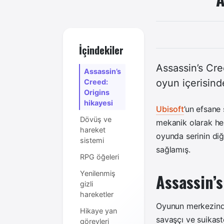
İçindekiler
Assassin’s Cre
Assassin’s
oyun içerisind
Creed:
Origins
hikayesi
Ubisoft
’un efsane
Dövüş ve
mekanik olarak hem 
hareket
oyunda serinin diğe
sistemi
sağlamış.
RPG öğeleri
Yenilenmiş
Assassin’s
gizli
hareketler
Oyunun merkezinde
Hikaye yan
savaşçı ve suikast
görevleri