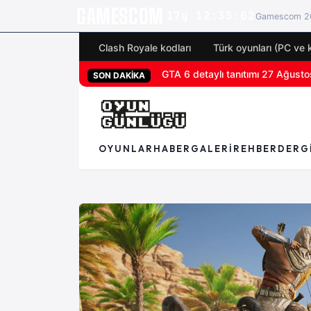
GAMESCOM
17g 12:35:00
Gamescom 20
Clash Royale kodları
Türk oyunları (PC ve 
San Diego Comic-Con 2026 tüm 
SON DAKİKA
OYUNLAR
HABER
GALERI
REHBER
DERG