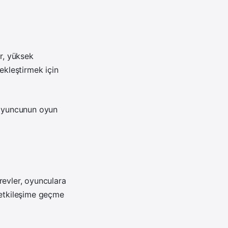
ar, yüksek
ekleştirmek için
r oyuncunun oyun
revler, oyunculara
e etkileşime geçme