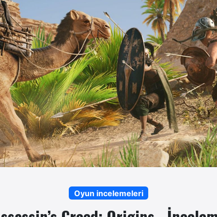
Oyun incelemeleri
ssassin’s Creed: Origins - İncele