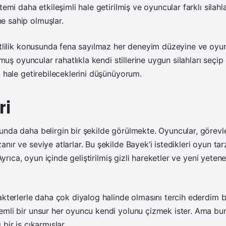
temi daha etkileşimli hale getirilmiş ve oyuncular farklı silah
 sahip olmuşlar.
itlilik konusunda fena sayılmaz her deneyim düzeyine ve oyu
unmuş oyuncular rahatlıkla kendi stillerine uygun silahları seçi
i hale getirebileceklerini düşünüyorum.
ri
unda daha belirgin bir şekilde görülmekte. Oyuncular, görev
nır ve seviye atlarlar. Bu şekilde Bayek’i istedikleri oyun ta
. Ayrıca, oyun içinde geliştirilmiş gizli hareketler ve yeni yeten
akterlerle daha çok diyalog halinde olmasını tercih ederdim 
emli bir unsur her oyuncu kendi yolunu çizmek ister. Ama bu
bir iş çıkarmışlar.