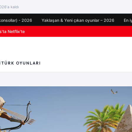
26'a kaldı
konsollar) - 2026
Yaklaşan & Yeni çıkan oyunlar – 2026
En i
oyun duyuruları
I
TÜRK OYUNLARI