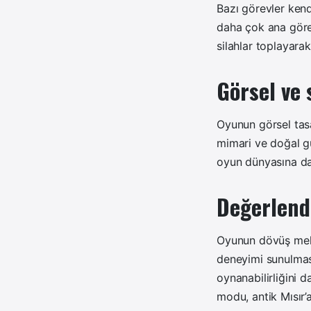
Bazı görevler kend
daha çok ana göre
silahlar toplayara
Görsel ve 
Oyunun görsel tasar
mimari ve doğal güz
oyun dünyasına dah
Değerlend
Oyunun dövüş meka
deneyimi sunulması
oynanabilirliğini 
modu, antik Mısır’