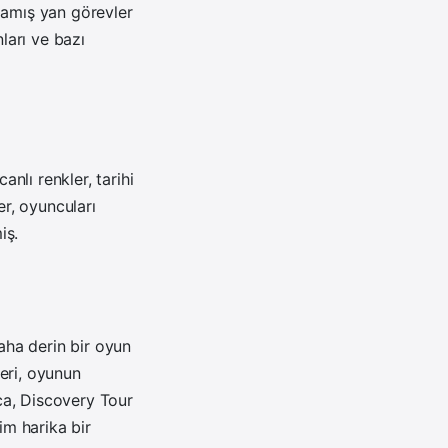
mamış yan görevler
ları ve bazı
anlı renkler, tarihi
er, oyuncuları
iş.
aha derin bir oyun
eri, oyunun
ıca, Discovery Tour
im harika bir