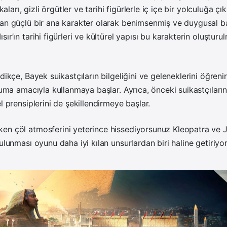
ikaları, gizli örgütler ve tarihi figürlerle iç içe bir yolculuğa çı
dan güçlü bir ana karakter olarak benimsenmiş ve duygusal b
ır’ın tarihi figürleri ve kültürel yapısı bu karakterin oluştur
dikçe, Bayek suikastçıların bilgeliğini ve geleneklerini öğrenir 
ruma amacıyla kullanmaya başlar. Ayrıca, önceki suikastçıların
l prensiplerini de şekillendirmeye başlar.
en çöl atmosferini yeterince hissediyorsunuz Kleopatra ve J
ulunması oyunu daha iyi kılan unsurlardan biri haline getiriyor