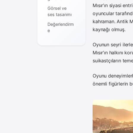
Mısır’ın siyasi entr
Görsel ve
oyuncular tarafın
ses tasarımı
kahraman. Antik Mıs
Değerlendirm
kaynağı olmuş.
e
Oyunun seyri ilerle
Mısır’ın halkını ko
suikastçıların teme
Oyunu deneyimlerk
önemli figürlerin b