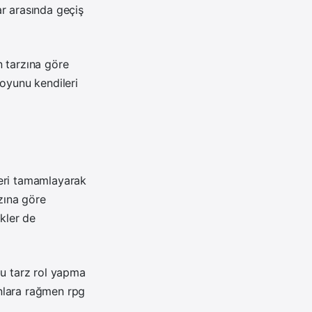
lar arasında geçiş
n tarzına göre
p oyunu kendileri
leri tamamlayarak
rzına göre
ekler de
bu tarz rol yapma
nlara rağmen rpg