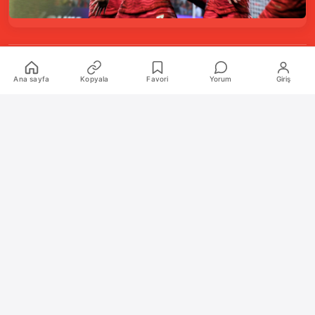
Kurumsal
Ana sayfa
Kopyala
Favori
Yorum
Giriş
Hakkımızda
İletişim
Künye
Katkıda Bulunanlar
Oyun Araçları Paketi
Oyun Araçları
Şekilli Nick Aracı
Nişangah Oluşturucu
Politikalar
İnceleme Politikası ve Puanlama Sistemi
Sıkça Sorulan Sorular (SSS)