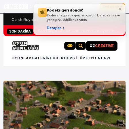
GAMESCOM
17g 10:32:06
Sayfaya git
×
Kodeks geri döndü!
Kodeks ile günlük quizleri çözün! Listede zirveye
Clash Royale kodları
Türk oyunları (PC ve konsollar) - 20
yerleşerek ödüller kazanın.
Detaylar →
San Diego Comic-Con 2026 tüm oyun duyuruları
SON DAKİKA
OG
CREATIVE
OYUNLAR
GALERI
REHBER
DERGI
TÜRK OYUNLARI