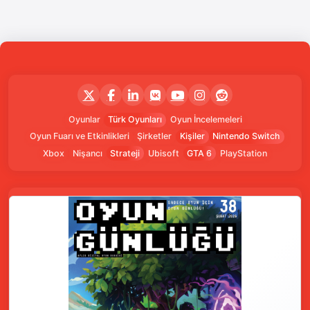
Oyunlar
Türk Oyunları
Oyun İncelemeleri
Oyun Fuarı ve Etkinlikleri
Şirketler
Kişiler
Nintendo Switch
Xbox
Nişancı
Strateji
Ubisoft
GTA 6
PlayStation