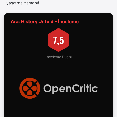
yaşatma zamanı!
Ara: History Untold – İnceleme
7,5
İnceleme Puanı