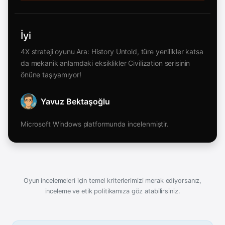
İyi
4X strateji oyunu Ara: History Untold, türe yenilikler katsa
da mekanik anlamdaki eksiklikler Civilization serisinin
önüne taşıyamıyor!
Yavuz Bektaşoğlu
Microsoft Windows platformunda incelenmiştir.
Oyun incelemeleri için temel kriterlerimizi merak ediyorsanız,
inceleme ve etik politikamıza göz atabilirsiniz.