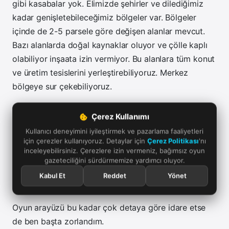
gibi kasabalar yok. Elimizde şehirler ve dilediğimiz
kadar genişletebileceğimiz bölgeler var. Bölgeler
içinde de 2-5 parsele göre değişen alanlar mevcut.
Bazı alanlarda doğal kaynaklar oluyor ve çölle kaplı
olabiliyor inşaata izin vermiyor. Bu alanlara tüm konut
ve üretim tesislerini yerleştirebiliyoruz. Merkez
bölgeye sur çekebiliyoruz.
Yol inşası için özel bir panel hazırlanmış. Pasif
Çerez Kullanımı
durumdaki yollarda şehirler arasında çekilebiliyor.
Kullanıcı deneyimini iyileştirmek ve pazarlama faaliyetleri
Eğer komşunuzla dostsanız sınır kapısı yapımına izin
için çerezler kullanıyoruz. Detaylar için
Çerez Politikası
'nı
inceleyebilirsiniz. Çerezlere izin vermeniz, bağımsız oyun
veriyor. Yol izni sağlıyor yani. Başta ben nereden bina
gazeteciliğini sürdürmemize yardımcı oluyor.
yapacağım diye araştırırsanız bölgeye tıklayın ve üst
Kabul Et
Reddet
Yönet
ortadaki alandan proje seç deyin!
Oyun arayüzü bu kadar çok detaya göre idare etse
de ben başta zorlandım.