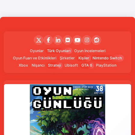
Oyunlar
Türk Oyunları
Oyun İncelemeleri
Oyun Fuarı ve Etkinlikleri
Şirketler
Kişiler
Nintendo Switch
Xbox
Nişancı
Strateji
Ubisoft
GTA 6
PlayStation