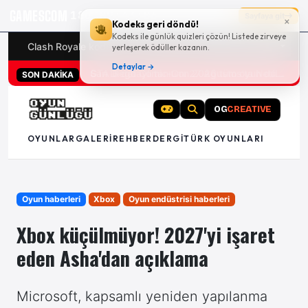
GAMESCOM
18g 09:43:05
Sayfaya git
×
Kodeks geri döndü!
Kodeks ile günlük quizleri çözün! Listede zirveye
Clash Royale kodları
Türk oyunları (PC ve konsollar) - 20
yerleşerek ödüller kazanın.
Detaylar →
San Diego Comic-Con 2026 tüm oyun duyuruları
SON DAKİKA
OG
CREATIVE
OYUNLAR
GALERI
REHBER
DERGI
TÜRK OYUNLARI
Oyun haberleri
Xbox
Oyun endüstrisi haberleri
Xbox küçülmüyor! 2027'yi işaret
eden Asha'dan açıklama
Microsoft, kapsamlı yeniden yapılanma