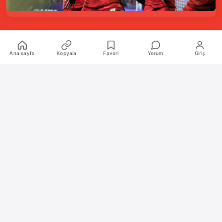
Kurumsal
Ana sayfa
Kopyala
Favori
Yorum
Giriş
Hakkımızda
İletişim
Künye
Katkıda Bulunanlar
Oyun Araçları Paketi
Oyun Araçları
Şekilli Nick Aracı
Nişangah Oluşturucu
Politikalar
İnceleme Politikası ve Puanlama Sistemi
Sıkça Sorulan Sorular (SSS)