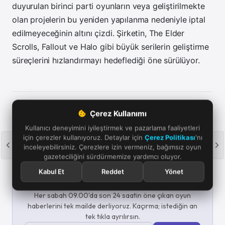
duyurulan birinci parti oyunların veya geliştirilmekte
olan projelerin bu yeniden yapılanma nedeniyle iptal
edilmeyeceğinin altını çizdi.
Şirketin, The Elder
Scrolls, Fallout ve Halo gibi büyük serilerin geliştirme
süreçlerini hızlandırmayı hedeflediği öne sürülüyor.
Oyun haberleri için temel kriterlerimizi merak ediyorsanız haber
Çerez Kullanımı
politikası ve standartlarımıza göz atabilirsiniz. Bir bağlantıya tıklayıp
satın alma işlemi yaparsanız, küçük bir komisyon alabiliriz.
Yayın
Kullanıcı deneyimini iyileştirmek ve pazarlama faaliyetleri
politikamızı okuyun.
için çerezler kullanıyoruz. Detaylar için
Çerez Politikası
'nı
inceleyebilirsiniz. Çerezlere izin vermeniz, bağımsız oyun
gazeteciliğini sürdürmemize yardımcı oluyor.
Kabul Et
Reddet
Yönet
Günün oyun haberleri e-postana gelsin
Her sabah 09.00'da son 24 saatin öne çıkan oyun
haberlerini tek mailde derliyoruz. Kaçırma; istediğin an
tek tıkla ayrılırsın.