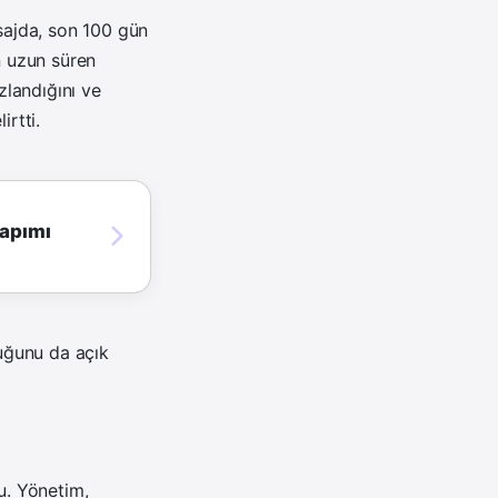
sajda, son 100 gün
n uzun süren
landığını ve
irtti.
yapımı
uğunu da açık
u. Yönetim,