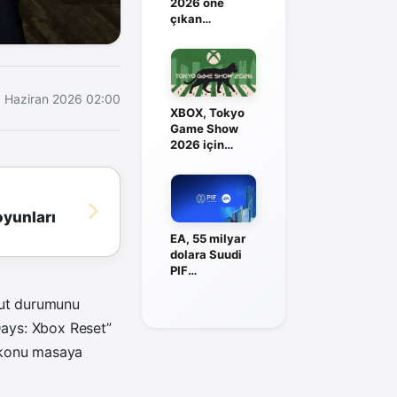
2026 öne
çıkan
katılımcılarını
duyurdu
1 Haziran 2026 02:00
XBOX, Tokyo
Game Show
2026 için
yayın tarihini
duyurdu
yunları
EA, 55 milyar
dolara Suudi
PIF
liderliğindeki
gruba satıldı
cut durumunu
Days: Xbox Reset”
k konu masaya