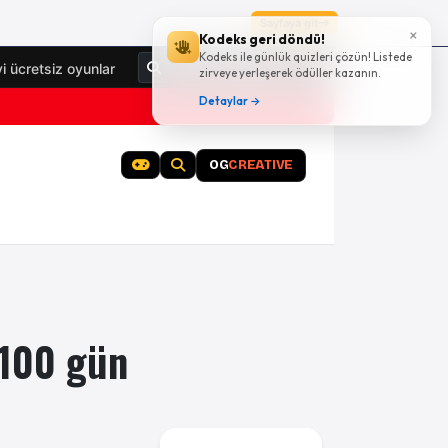
Sayfaya git
×
Kodeks geri döndü!
Kodeks ile günlük quizleri çözün! Listede
Giriş Yap
yi ücretsiz oyunlar
zirveye yerleşerek ödüller kazanın.
Detaylar →
OG
CREATIVE
 100 gün