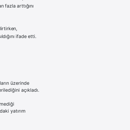
n fazla arttığını
rtirken,
ldığını ifade etti.
ların üzerinde
ilediğini açıkladı.
emediği
ndaki yatırım