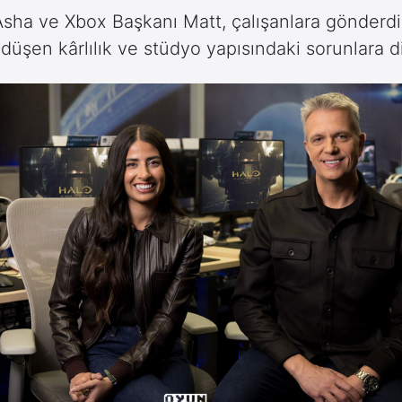
sha ve Xbox Başkanı Matt, çalışanlara gönderd
 düşen kârlılık ve stüdyo yapısındaki sorunlara di