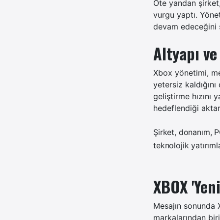
Öte yandan şirket
vurgu yaptı. Yöne
devam edeceğini s
Altyapı v
Xbox yönetimi, me
yetersiz kaldığını
geliştirme hızını y
hedeflendiği aktarı
Şirket, donanım, P
teknolojik yatırıml
XBOX 'Yeni
Mesajın sonunda X
markalarından bir