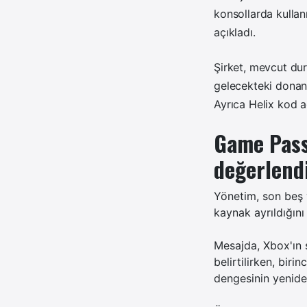
konsollarda kullanı
açıkladı.
Şirket, mevcut dur
gelecekteki donanım
Ayrıca Helix kod a
Game Pass 
değerlendi
Yönetim, son beş y
kaynak ayrıldığını
Mesajda, Xbox'ın 
belirtilirken, biri
dengesinin yeniden