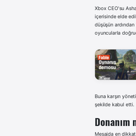
Xbox CEO'su Asha 
içerisinde elde ed
düşüşün ardından 
oyuncularla doğruda
Buna karşın yönet
şekilde kabul etti.
Donanım ma
Mesajda en dikkat 