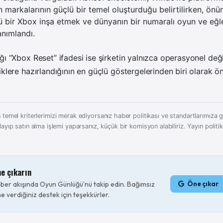
 markalarının güçlü bir temel oluşturduğu belirtilirken, ö
ü bir Xbox inşa etmek ve dünyanın bir numaralı oyun ve eğle
anımlandı.
ğı “Xbox Reset” ifadesi ise şirketin yalnızca operasyonel değil
iklere hazırlandığının en güçlü göstergelerinden biri olarak ön
 temel kriterlerimizi merak ediyorsanız haber politikası ve standartlarımıza gö
layıp satın alma işlemi yaparsanız, küçük bir komisyon alabiliriz.
Yayın politi
ne çıkarın
er akışında Oyun Günlüğü'nü takip edin. Bağımsız
Öne çıkar
e verdiğiniz destek için teşekkürler.