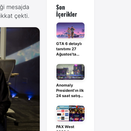
Son
iği mesajda
İçerikler
kkat çekti.
GTA 6 detaylı
tanıtımı 27
Ağustos'ta
Netflix'te
Anomaly
President'ın ilk
24 saat satış
rakamı
açıklandı
PAX West