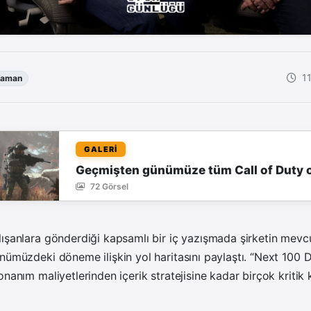
1
Yaman
GALERİ
Geçmişten günümüze tüm Call of Duty o
72 Görsel
lışanlara gönderdiği kapsamlı bir iç yazışmada şirketin mev
nümüzdeki döneme ilişkin yol haritasını paylaştı. “Next 100 
onanım maliyetlerinden içerik stratejisine kadar birçok kriti