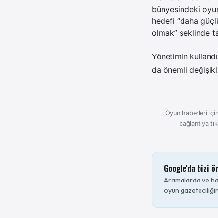
bünyesindeki oyun
hedefi “daha güçl
olmak” şeklinde t
Yönetimin kullandı
da önemli değişikl
Oyun haberleri için
bağlantıya tık
Google'da bizi ö
Aramalarda ve hab
oyun gazeteciliğin