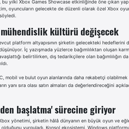
, bu yılki Xbox Games Showcase etkinliğinde öne çıkan yap
tim, oyuncuların gelecekte de düzenli olarak özel Xbox oyu
öyledi.
e mühendislik kültürü değişecek
vcut platform altyapısının şirketin gelecekteki hedeflerini
 düşünüyor. İç yazışmada yüzlerce bağımlılıktan oluşan karm
avaşlattığı belirtilirken, dış tedarikçilere olan bağımlılığın d
ldı.
C, mobil ve bulut oyun alanlarında daha rekabetçi olabilmek 
arın yanı sıra olası satın almaları da değerlendireceğini açıkla
den başlatma' sürecine giriyor
box yönetimi, şirketin hâlâ dünyanın en büyük oyun ve eğ
i olduğunu vurguladı. Konsol ekosistemi, Windows platformu