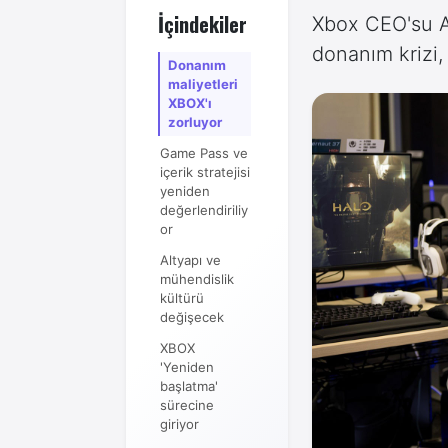
İçindekiler
Xbox CEO'su A
donanım krizi,
Donanım
maliyetleri
XBOX'ı
zorluyor
Game Pass ve
içerik stratejisi
yeniden
değerlendiriliy
or
Altyapı ve
mühendislik
kültürü
değişecek
XBOX
'Yeniden
başlatma'
sürecine
giriyor