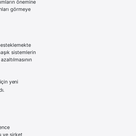
ımların önemine
nları görmeye
 desteklemekte
aşık sistemlerin
a azaltılmasının
için yeni
dı.
lence
 ve şirket