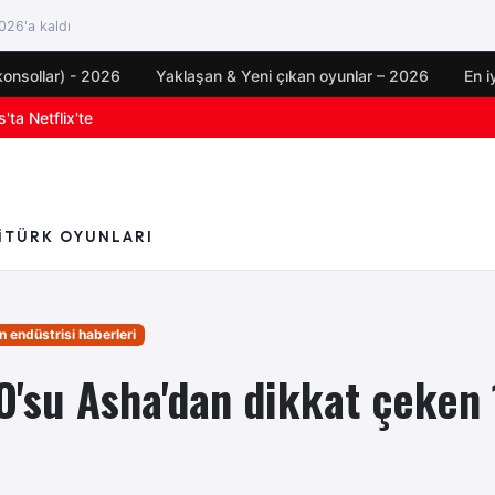
26'a kaldı
konsollar) - 2026
Yaklaşan & Yeni çıkan oyunlar – 2026
En i
oyun duyuruları
I
TÜRK OYUNLARI
 endüstrisi haberleri
O'su Asha'dan dikkat çeken