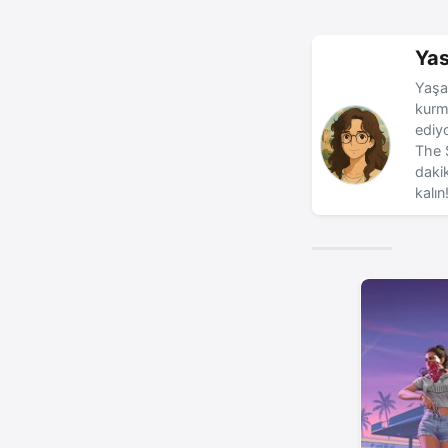
Ya
Yaşa
kurma
ediy
The 
dakik
kalın