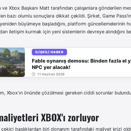
ve Xbox Başkanı Matt tarafından çalışanlara gönderilen me
ilen bazı olumlu sonuçlara dikkat çekildi. Şirket, Game Pass'i
yeniden büyümeye başladığını, platform güncellemelerinin hız
n iletişim kurmak için yeni sistemlerin devreye alındığını bel
İLIŞKILI HABER
Fable oynanış demosu: Binden fazla el 
NPC yer alacak!
11 Haziran 2026
im, Xbox'ın önünde çözülmesi gereken ciddi sorunlar bulund
liyetleri XBOX'ı zorluyor
çekici başlıklardan biri donanım tarafındaki maliyet krizi old