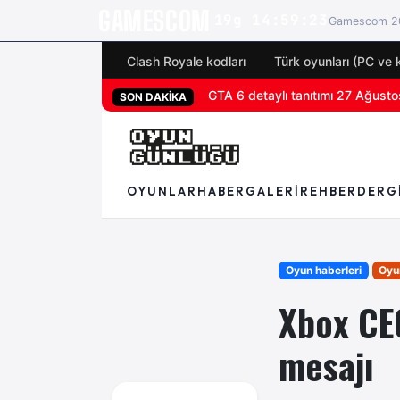
GAMESCOM
19g 14:59:22
Gamescom 20
Clash Royale kodları
Türk oyunları (PC ve 
San Diego Comic-Con 2026 tüm 
SON DAKİKA
OYUNLAR
HABER
GALERI
REHBER
DERG
Oyun haberleri
Oyun
Xbox CE
mesajı