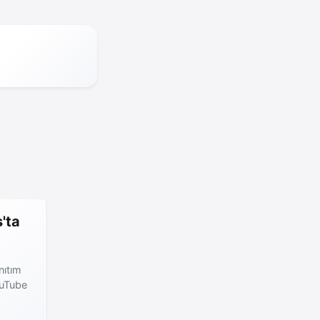
'ta
nıtım
ouTube