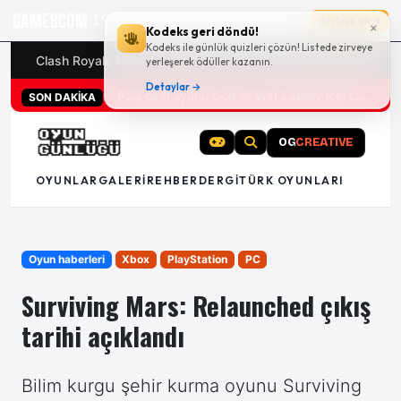
GAMESCOM
19g 18:37:29
Sayfaya git
×
Kodeks geri döndü!
Kodeks ile günlük quizleri çözün! Listede zirveye
Clash Royale kodları
Türk oyunları (PC ve konsollar) - 20
yerleşerek ödüller kazanın.
Detaylar →
PS5 özel oyunu God of War Laufey için çıkış tarihi açıklandı
SON DAKİKA
OG
CREATIVE
OYUNLAR
GALERI
REHBER
DERGI
TÜRK OYUNLARI
Oyun haberleri
Xbox
PlayStation
PC
Surviving Mars: Relaunched çıkış
tarihi açıklandı
Bilim kurgu şehir kurma oyunu Surviving