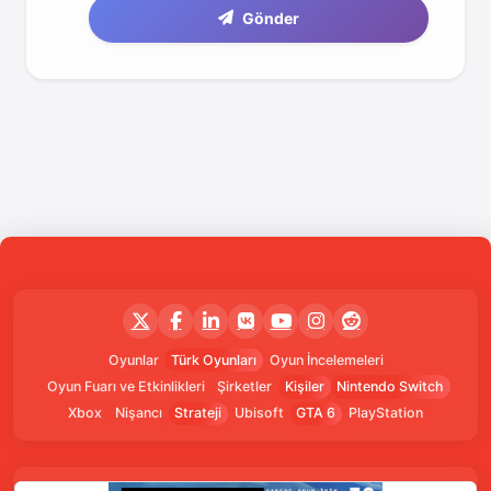
Gönder
Oyunlar
Türk Oyunları
Oyun İncelemeleri
Oyun Fuarı ve Etkinlikleri
Şirketler
Kişiler
Nintendo Switch
Xbox
Nişancı
Strateji
Ubisoft
GTA 6
PlayStation