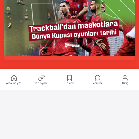
Kurumsal
Ana sayfa
Kopyala
Favori
Yorum
Giriş
Hakkımızda
İletişim
Künye
Katkıda Bulunanlar
Oyun Araçları Paketi
Oyun Araçları