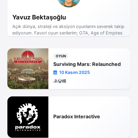
Yavuz Bektaşoğlu
Açık dünya, strateji ve aksiyon oyunlarını severek takip
ediyorum. Favori oyun serilerim; GTA, Age of Empires
ve Assassin's Creed! Yeni incelemeler için bizi takip
etmeye devam edin.
OYUN
Surviving Mars: Relaunched
10 Kasım 2025
Paradox Interactive