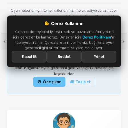
Oyun haberleri için temel kriterlerimizi merak ediyorsanız haber
politikası ve standartlarımıza göz atabilirsiniz. Bir bağlantıya tıklayıp
satın alma işlemi yaparsanız, küçük bir komisyon alabiliriz.
Yayın
Çerez Kullanımı
politikamızı okuyun.
Kullanıcı deneyimini iyileştirmek ve pazarlama faaliyetleri
için çerezler kullanıyoruz. Detaylar için
Çerez Politikası
'nı
inceleyebilirsiniz. Çerezlere izin vermeniz, bağımsız oyun
gazeteciliğini sürdürmemize yardımcı oluyor.
Google'da bizi öne çıkarın
Kabul Et
Reddet
Yönet
Aramalarda ve haber akışında Oyun Günlüğü'nü takip
edin. Bağımsız oyun gazeteciliğine verdiğiniz destek için
teşekkürler.
Öne çıkar
Takip et