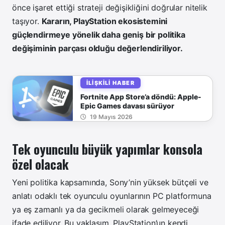
önce işaret ettiği strateji değişikliğini doğrular nitelik
taşıyor.
Kararın, PlayStation ekosistemini
güçlendirmeye yönelik daha geniş bir politika
değişiminin parçası olduğu değerlendiriliyor.
İLIŞKILI HABER
Fortnite App Store’a döndü: Apple-
Epic Games davası sürüyor
19 Mayıs 2026
Tek oyunculu büyük yapımlar konsola
özel olacak
Yeni politika kapsamında, Sony’nin yüksek bütçeli ve
anlatı odaklı tek oyunculu oyunlarının PC platformuna
ya eş zamanlı ya da gecikmeli olarak gelmeyeceği
ifade ediliyor. Bu yaklaşım, PlayStation’un kendi