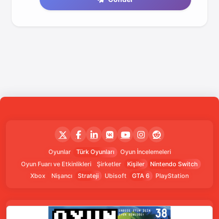
Oyunlar
Türk Oyunları
Oyun İncelemeleri
Oyun Fuarı ve Etkinlikleri
Şirketler
Kişiler
Nintendo Switch
Xbox
Nişancı
Strateji
Ubisoft
GTA 6
PlayStation