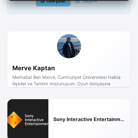
Öne çıkar
Takip et
Merve Kaptan
Merhaba! Ben Merve, Cumhuriyet Üniversitesi Halkla
İlişkiler ve Tanıtım mezunuyum. Oyun dünyasına
tutkuyla bağlıyım ve en güncel haberleri, ilginç içerikleri
sizlerle paylaşmayı seviyorum.
Sony Interactive Entertainment