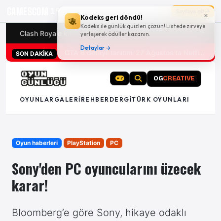
GAMESCOM
19g 12:34:48
Sayfaya git
×
Kodeks geri döndü!
Kodeks ile günlük quizleri çözün! Listede zirveye
Clash Royale kodları
Türk oyunları (PC ve konsollar) - 20
yerleşerek ödüller kazanın.
Detaylar →
San Diego Comic-Con 2026 tüm oyun duyuruları
SON DAKİKA
OG
CREATIVE
OYUNLAR
GALERI
REHBER
DERGI
TÜRK OYUNLARI
Oyun haberleri
PlayStation
PC
Sony'den PC oyuncularını üzecek
karar!
Bloomberg’e göre Sony, hikaye odaklı