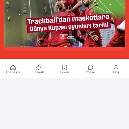
Kurumsal
Ana sayfa
Kopyala
Favori
Yorum
Giriş
Hakkımızda
İletişim
Künye
Katkıda Bulunanlar
Oyun Araçları Paketi
Oyun Araçları