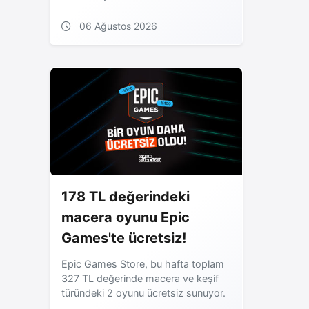
06 Ağustos 2026
178 TL değerindeki
macera oyunu Epic
Games'te ücretsiz!
Epic Games Store, bu hafta toplam
327 TL değerinde macera ve keşif
türündeki 2 oyunu ücretsiz sunuyor.