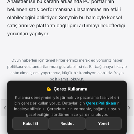
Analistler ise bu kararın arkasında PC portlarının
beklenen satış performansına ulaşamamasının etkili
olabileceğini belirtiyor. Sony’nin bu hamleyle konsol
satışlarını ve platform bağlılığını artırmayı hedeflediği
yorumları yapılıyor.
Oyun haberleri için temel kriterlerimizi merak ediyorsanız haber
politikası ve standartlarımıza göz atabilirsiniz. Bir bağlantıya tıklayıp
satın alma işlemi yaparsanız, küçük bir komisyon alabiliriz.
Yayın
politikamızı okuyun.
Çerez Kullanımı
Kullanıcı deneyimini iyileştirmek ve pazarlama faaliyetleri
için çerezler kullanıyoruz. Detaylar için
Çerez Politikası
'nı
Google'da bizi öne çıkarın
inceleyebilirsiniz. Çerezlere izin vermeniz, bağımsız oyun
Aramalarda ve haber akışında Oyun Günlüğü'nü takip
gazeteciliğini sürdürmemize yardımcı oluyor.
edin. Bağımsız oyun gazeteciliğine verdiğiniz destek için
Kabul Et
Reddet
Yönet
teşekkürler.