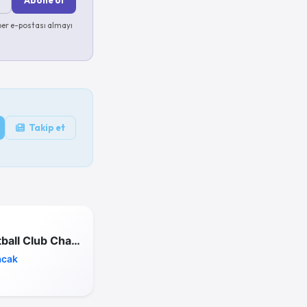
Abone ol
er e-postası almayı
Takip et
SEGA Football Club Champions
acak