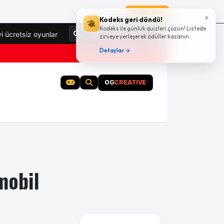
Sayfaya git
×
Kodeks geri döndü!
Kodeks ile günlük quizleri çözün! Listede
Giriş Yap
yi ücretsiz oyunlar
zirveye yerleşerek ödüller kazanın.
Detaylar →
OG
CREATIVE
mobil