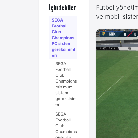
İçindekiler
Futbol yöneti
ve mobil siste
SEGA
Football
Club
Champions
PC sistem
gereksiniml
eri
SEGA
Football
Club
Champions
minimum
sistem
gereksiniml
eri
SEGA
Football
Club
Champions
önerilen