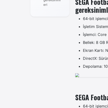
SEGA Footb
gereksiniml
eri
gereksiniml
64-bit işlemci
İşletim Siste
İşlemci: Cor
Bellek: 8 GB
Ekran Kartı:
DirectX: Sürü
Depolama: 10 G
SEGA Footba
64-bit işlemci