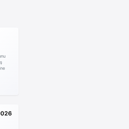
unu
ış
ine
2026