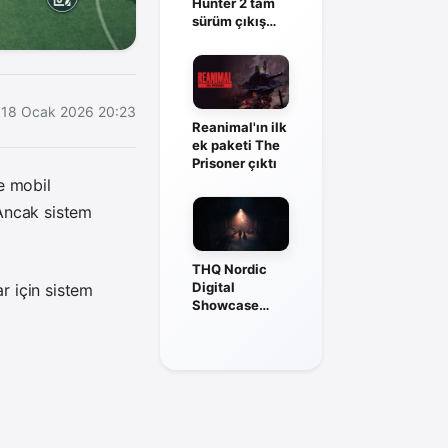
Hunter 2 tam
sürüm çıkış
tarihi açıklandı
18 Ocak 2026 20:23
Reanimal'ın ilk
ek paketi The
Prisoner çıktı
e mobil
 Ancak sistem
THQ Nordic
Digital
 için sistem
Showcase
2026: Tüm
oyun
duyuruları