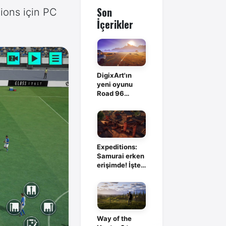
Son
ions için PC
İçerikler
DigixArt'ın
yeni oyunu
Road 96
evreninde
geçecek
Expeditions:
Samurai erken
erişimde! İşte
tüm detaylar
Way of the