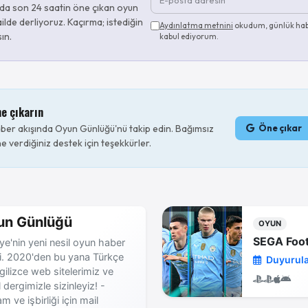
da son 24 saatin öne çıkan oyun
ilde derliyoruz. Kaçırma; istediğin
Aydınlatma metnini
okudum, günlük hab
sın.
kabul ediyorum.
ne çıkarın
er akışında Oyun Günlüğü'nü takip edin. Bağımsız
Öne çıkar
e verdiğiniz destek için teşekkürler.
un Günlüğü
OYUN
ye'nin yeni nesil oyun haber
si. 2020'den bu yana Türkçe
Duyurul
gilizce web sitelerimiz ve
al dergimizle sizinleyiz! -
m ve işbirliği için mail