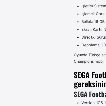
İşletim Siste
İşlemci: Cor
Bellek: 16 G
Ekran Kartı:
DirectX: Sürü
Depolama: 10 G
Oyunda Türkçe alt
Champions mobil s
SEGA Foot
gereksini
SEGA Footba
Version: iOS 