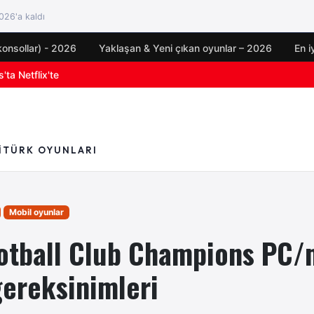
26'a kaldı
konsollar) - 2026
Yaklaşan & Yeni çıkan oyunlar – 2026
En i
oyun duyuruları
I
TÜRK OYUNLARI
Mobil oyunlar
otball Club Champions PC/
gereksinimleri