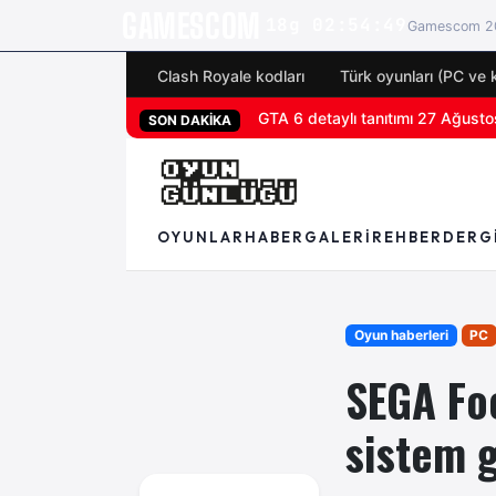
GAMESCOM
18g 02:54:47
Gamescom 20
Clash Royale kodları
Türk oyunları (PC ve 
San Diego Comic-Con 2026 tüm 
SON DAKİKA
OYUNLAR
HABER
GALERI
REHBER
DERG
Oyun haberleri
PC
SEGA Fo
sistem 