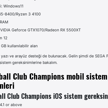
mi: Windows11
e i5-8400/Ryzen 3 4100
B RAM
 NVIDIA Geforce GTX1070/Radeon RX 5500XT
m 12
B kullanılabilir alan
 yazı ve arayüz desteği de bulunacak. Gelin şimdi de
SEGA F
istem gereksinimlerine bakalım.
ball Club Champions mobil sistem
mleri
ll Club Champions iOS sistem gereksin
14.1 or above