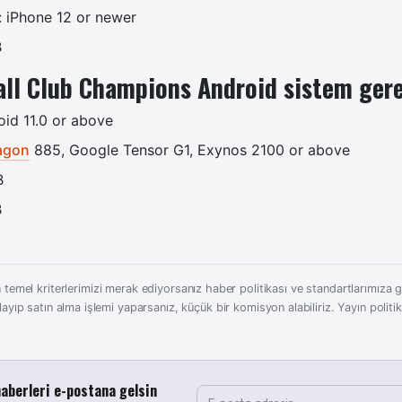
: iPhone 12 or newer
B
ll Club Champions Android sistem gere
oid 11.0 or above
agon
885, Google Tensor G1, Exynos 2100 or above
B
B
 temel kriterlerimizi merak ediyorsanız haber politikası ve standartlarımıza gö
layıp satın alma işlemi yaparsanız, küçük bir komisyon alabiliriz.
Yayın politi
aberleri e-postana gelsin