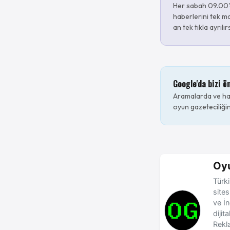
Her sabah 09.00'
haberlerini tek ma
an tek tıkla ayrılır
Google'da bizi ö
Aramalarda ve hab
oyun gazeteciliğin
Oy
Türki
site
ve İn
dijit
Rekla