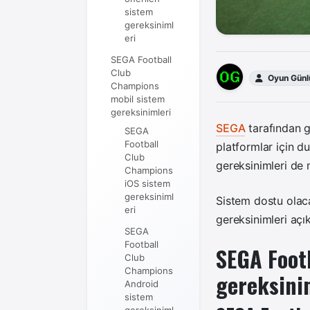
sistem
gereksiniml
eri
SEGA Football
Club
Oyun Günl
Champions
mobil sistem
gereksinimleri
SEGA
tarafından ge
SEGA
Football
platformlar için d
Club
gereksinimleri de
Champions
iOS sistem
gereksiniml
Sistem dostu olac
eri
gereksinimleri açık
SEGA
Football
SEGA Foot
Club
Champions
gereksini
Android
sistem