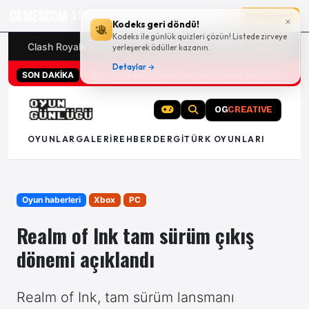
GAMESCOM
18g 20:55:08
Sayfaya git
×
Kodeks geri döndü!
Kodeks ile günlük quizleri çözün! Listede zirveye
Clash Royale kodları
Türk oyunları (PC ve konsollar) - 20
yerleşerek ödüller kazanın.
Detaylar →
San Diego Comic-Con 2026 tüm oyun duyuruları
SON DAKİKA
OG
CREATIVE
OYUNLAR
GALERI
REHBER
DERGI
TÜRK OYUNLARI
Oyun haberleri
Xbox
PC
Realm of Ink tam sürüm çıkış
dönemi açıklandı
Realm of Ink, tam sürüm lansmanı