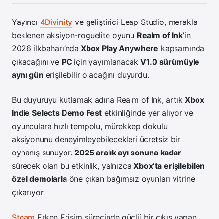
Yayıncı
4Divinity
ve geliştirici Leap Studio, merakla
beklenen aksiyon-roguelite oyunu
Realm of Ink
’in
2026 ilkbaharı’nda
Xbox Play Anywhere
kapsamında
çıkacağını ve
PC
için yayımlanacak
V1.0 sürümüyle
aynı gün
erişilebilir olacağını duyurdu.
Bu duyuruyu kutlamak adına Realm of Ink, artık
Xbox
Indie Selects Demo Fest
etkinliğinde yer alıyor ve
oyunculara hızlı tempolu, mürekkep dokulu
aksiyonunu deneyimleyebilecekleri ücretsiz bir
oynanış sunuyor.
2025 aralık ayı sonuna kadar
sürecek olan bu etkinlik, yalnızca
Xbox’ta erişilebilen
özel demolarla
öne çıkan bağımsız oyunları vitrine
çıkarıyor.
Steam
Erken Erişim sürecinde güçlü bir çıkış yapan