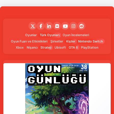
Oyunlar
Türk Oyunları
Oyun İncelemeleri
Oyun Fuarı ve Etkinlikleri
Şirketler
Kişiler
Nintendo Switch
Xbox
Nişancı
Strateji
Ubisoft
GTA 6
PlayStation