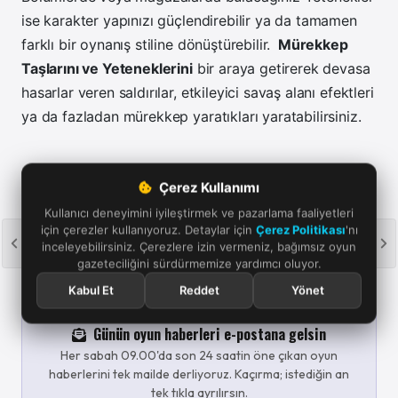
ise karakter yapınızı güçlendirebilir ya da tamamen
farklı bir oynanış stiline dönüştürebilir.
Mürekkep
Taşlarını ve Yeteneklerini
bir araya getirerek devasa
hasarlar veren saldırılar, etkileyici savaş alanı efektleri
ya da fazladan mürekkep yaratıkları yaratabilirsiniz.
Çerez Kullanımı
Oyun haberleri için temel kriterlerimizi merak ediyorsanız haber
Kullanıcı deneyimini iyileştirmek ve pazarlama faaliyetleri
politikası ve standartlarımıza göz atabilirsiniz. Bir bağlantıya tıklayıp
için çerezler kullanıyoruz. Detaylar için
Çerez Politikası
'nı
satın alma işlemi yaparsanız, küçük bir komisyon alabiliriz.
Yayın
inceleyebilirsiniz. Çerezlere izin vermeniz, bağımsız oyun
politikamızı okuyun.
gazeteciliğini sürdürmemize yardımcı oluyor.
Kabul Et
Reddet
Yönet
Günün oyun haberleri e-postana gelsin
Her sabah 09.00'da son 24 saatin öne çıkan oyun
haberlerini tek mailde derliyoruz. Kaçırma; istediğin an
tek tıkla ayrılırsın.