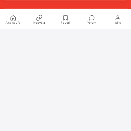
Kurumsal
Ana sayfa
Kopyala
Favori
Yorum
Giriş
Hakkımızda
İletişim
Künye
Katkıda Bulunanlar
Oyun Araçları Paketi
Oyun Araçları
Şekilli Nick Aracı
Nişangah Oluşturucu
Politikalar
İnceleme Politikası ve Puanlama Sistemi
Sıkça Sorulan Sorular (SSS)
Alıntı ve Yeniden Kullanım Politikası