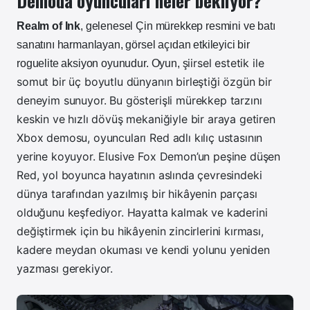
Demoda oyuncuları neler bekliyor?
Realm of Ink
, gelenesel Çin mürekkep resmini ve batı
sanatını harmanlayan, görsel açıdan etkileyici bir
iirsel estetik ile
roguelite aksiyon oyunudur. Oyun, ş
somut bir üç boyutlu dünyanın birleştiği özgün bir
deneyim sunuyor.
Bu gösterişli mürekkep tarzını
keskin ve hızlı dövüş mekaniğiyle bir araya getiren
Xbox demosu, oyuncuları Red adlı kılıç ustasının
yerine koyuyor. Elusive Fox Demon’un peşine düşen
Red, yol boyunca hayatının aslında çevresindeki
dünya tarafından yazılmış bir hikâyenin parçası
olduğunu keşfediyor. Hayatta kalmak ve kaderini
değiştirmek için bu hikâyenin zincirlerini kırması,
kadere meydan okuması ve kendi yolunu yeniden
yazması gerekiyor.