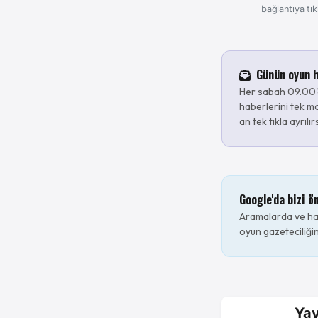
bağlantıya tık
Günün oyun h
Her sabah 09.00'
haberlerini tek ma
an tek tıkla ayrılır
Google'da bizi ö
Aramalarda ve hab
oyun gazeteciliğin
Yav