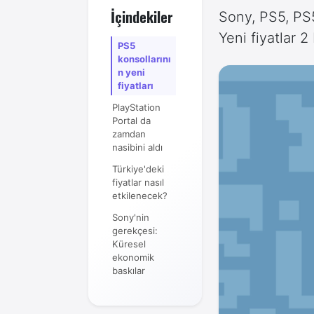
İçindekiler
Sony, PS5, PS5
Yeni fiyatlar 
PS5
konsollarını
n yeni
fiyatları
PlayStation
Portal da
zamdan
nasibini aldı
Türkiye'deki
fiyatlar nasıl
etkilenecek?
Sony'nin
gerekçesi:
Küresel
ekonomik
baskılar