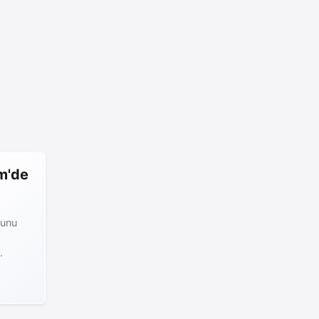
am'de
yunu
.