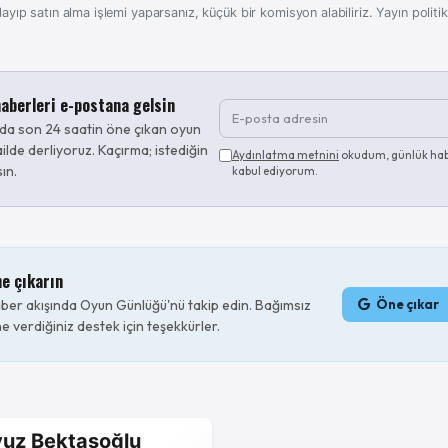
layıp satın alma işlemi yaparsanız, küçük bir komisyon alabiliriz.
Yayın politi
aberleri e-postana gelsin
da son 24 saatin öne çıkan oyun
ilde derliyoruz. Kaçırma; istediğin
Aydınlatma metnini
okudum, günlük hab
sın.
kabul ediyorum.
ne çıkarın
er akışında Oyun Günlüğü'nü takip edin. Bağımsız
Öne çıkar
e verdiğiniz destek için teşekkürler.
uz Bektaşoğlu