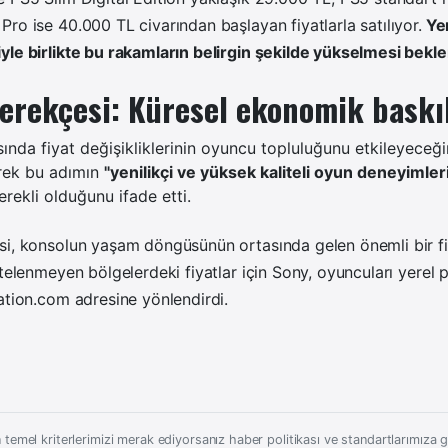
ro ise 40.000 TL civarından başlayan fiyatlarla satılıyor.
Yen
le birlikte bu rakamların belirgin şekilde yükselmesi bekle
gerekçesi: Küresel ekonomik baskı
nda fiyat değişikliklerinin oyuncu topluluğunu etkileyeceği
erek bu adımın
"yenilikçi ve yüksek kaliteli oyun deneyiml
erekli olduğunu ifade etti.
i, konsolun yaşam döngüsünün ortasında gelen önemli bir fiy
stelenmeyen bölgelerdeki fiyatlar için Sony, oyuncuları yerel
ation.com adresine yönlendirdi.
 temel kriterlerimizi merak ediyorsanız haber politikası ve standartlarımıza gö