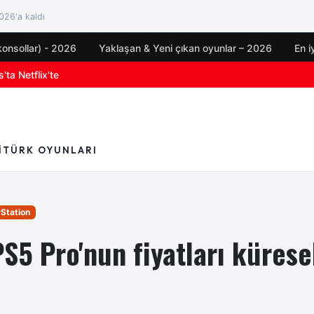
26'a kaldı
konsollar) - 2026
Yaklaşan & Yeni çıkan oyunlar – 2026
En i
oyun duyuruları
I
TÜRK OYUNLARI
yStation
S5 Pro'nun fiyatları kürese