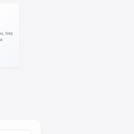
nu, beş
da