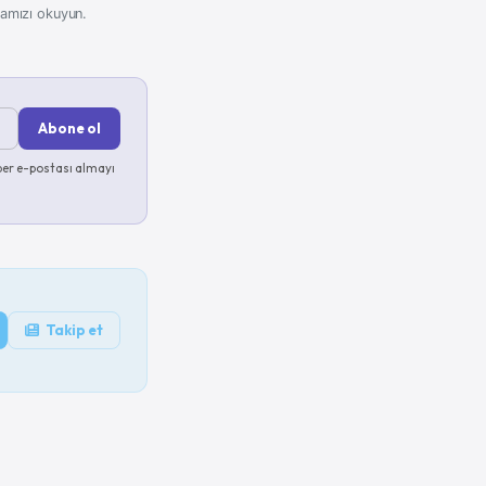
kamızı okuyun.
Abone ol
er e-postası almayı
Takip et