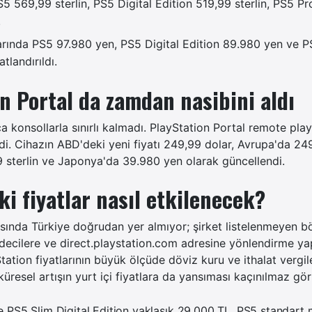
S5 569,99 sterlin, PS5 Digital Edition 519,99 sterlin, PS5 P
.
ında PS5 97.980 yen, PS5 Digital Edition 89.980 yen ve P
tlandırıldı.
n Portal da zamdan nasibini aldı
zca konsollarla sınırlı kalmadı. PlayStation Portal remote play
ildi. Cihazın ABD'deki yeni fiyatı 249,99 dolar, Avrupa'da 24
99 sterlin ve Japonya'da 39.980 yen olarak güncellendi.
ki fiyatlar nasıl etkilenecek?
sında Türkiye doğrudan yer almıyor; şirket listelenmeyen böl
ndecilere ve direct.playstation.com adresine yönlendirme ya
tation fiyatlarının büyük ölçüde döviz kuru ve ithalat vergil
resel artışın yurt içi fiyatlara da yansıması kaçınılmaz gö
e PS5 Slim Digital Edition yaklaşık 29.000 TL, PS5 standart 