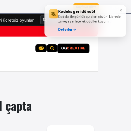
Sayfaya git
×
Kodeks geri döndü!
Kodeks ile günlük quizleri çözün! Listede
Giriş Yap
yi ücretsiz oyunlar
zirveye yerleşerek ödüller kazanın.
Detaylar →
OG
CREATIVE
l çapta