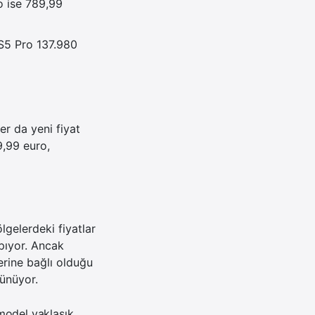
ro ise 789,99
S5 Pro 137.980
er da yeni fiyat
9,99 euro,
gelerdeki fiyatlar
pıyor. Ancak
erine bağlı olduğu
rünüyor.
model yaklaşık