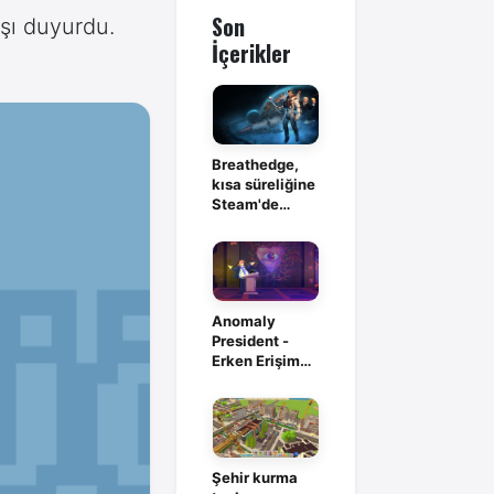
Son
ışı duyurdu.
İçerikler
Breathedge,
kısa süreliğine
Steam'de
ücretsiz
Anomaly
President -
Erken Erişim
İnceleme
Şehir kurma