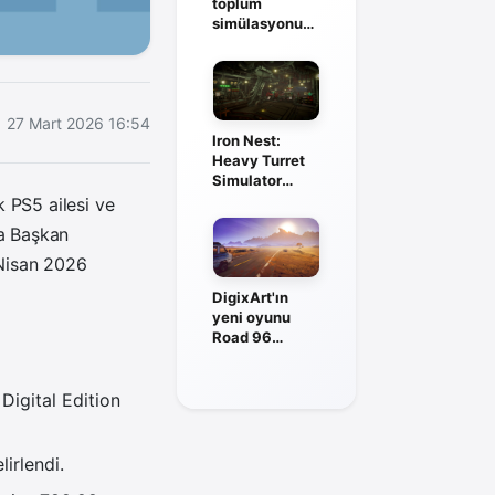
toplum
simülasyonu
Generations:
Utopia
duyuruldu
27 Mart 2026 16:54
Iron Nest:
Heavy Turret
Simulator
Steam’de
 PS5 ailesi ve
büyük çıkış
ma Başkan
yaptı
 Nisan 2026
DigixArt'ın
yeni oyunu
Road 96
evreninde
geçecek
Digital Edition
irlendi.