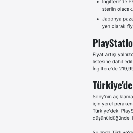
İngiltere'de P
sterlin olacak
Japonya pazar
yen olarak fiya
PlayStatio
Fiyat artışı yalnı
listesine dahil ed
İngiltere'de 219,
Türkiye'de
Sony'nin açıklama
için yerel perake
Türkiye'deki PlayS
düşünüldüğünde, kü
Şu anda Türkiye'd