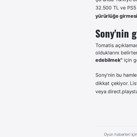
32.500 TL ve PS5 P
yürürlüğe girmesiy
Sony'nin 
Tomatis açıklaması
olduklarını belirt
edebilmek"
için g
Sony'nin bu hamles
dikkat çekiyor. Li
veya direct.playst
Oyun haberleri için