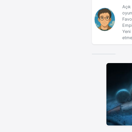
Açık 
oyun
Favo
Empi
Yeni 
etme