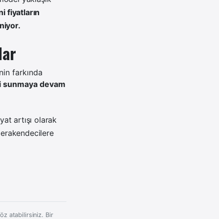
i fiyatların
niyor.
lar
nin farkında
eri sunmaya devam
at artışı olarak
 perakendecilere
z atabilirsiniz. Bir