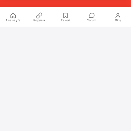
Kurumsal
Ana sayfa
Kopyala
Favori
Yorum
Giriş
Hakkımızda
İletişim
Künye
Katkıda Bulunanlar
Oyun Araçları Paketi
Oyun Araçları
Şekilli Nick Aracı
Nişangah Oluşturucu
Politikalar
İnceleme Politikası ve Puanlama Sistemi
Sıkça Sorulan Sorular (SSS)
Alıntı ve Yeniden Kullanım Politikası