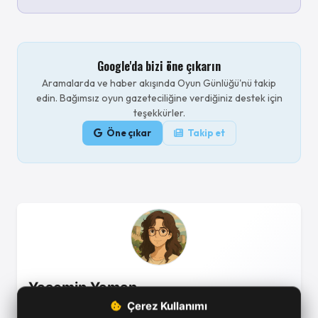
Google'da bizi öne çıkarın
Aramalarda ve haber akışında Oyun Günlüğü'nü takip
edin. Bağımsız oyun gazeteciliğine verdiğiniz destek için
teşekkürler.
Öne çıkar
Takip et
Yasemin Yaman
Çerez Kullanımı
Yaşam simülasyonu ve şehir kurma oyunlarını tutkuyla