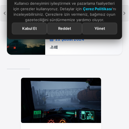
takip ediyorum. Favori oyun serilerim The Sims ve
Kullanıcı deneyimini iyileştirmek ve pazarlama faaliyetleri
Cities Skylines! Son dakika oyun haberleri için takipte
için çerezler kullanıyoruz. Detaylar için
Çerez Politikası
'nı
inceleyebilirsiniz. Çerezlere izin vermeniz, bağımsız oyun
kalın!
gazeteciliğini sürdürmemize yardımcı oluyor.
OYUN
Kabul Et
Reddet
Yönet
Pacific Drive
22 Şubat 2024