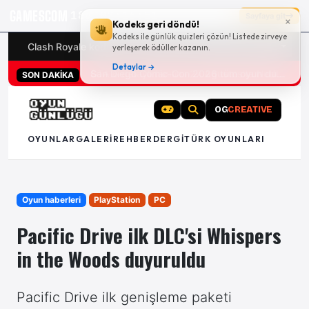
GAMESCOM
18g 07:16:50
Sayfaya git
×
Kodeks geri döndü!
Kodeks ile günlük quizleri çözün! Listede zirveye
Clash Royale kodları
Türk oyunları (PC ve konsollar) - 20
yerleşerek ödüller kazanın.
Detaylar →
San Diego Comic-Con 2026 tüm oyun duyuruları
SON DAKİKA
OG
CREATIVE
OYUNLAR
GALERI
REHBER
DERGI
TÜRK OYUNLARI
Oyun haberleri
PlayStation
PC
Pacific Drive ilk DLC'si Whispers
in the Woods duyuruldu
Pacific Drive ilk genişleme paketi