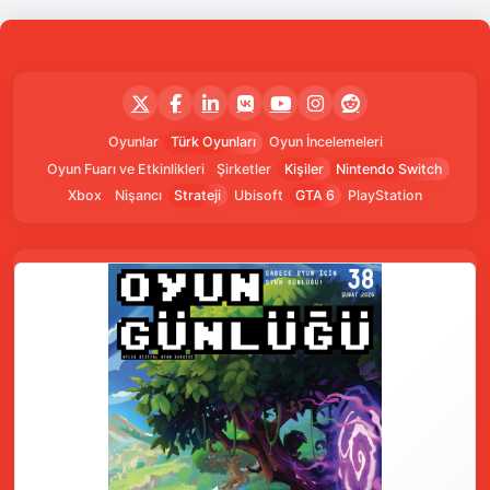
Oyunlar
Türk Oyunları
Oyun İncelemeleri
Oyun Fuarı ve Etkinlikleri
Şirketler
Kişiler
Nintendo Switch
Xbox
Nişancı
Strateji
Ubisoft
GTA 6
PlayStation